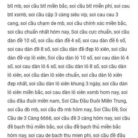
btl mb, soi cầu btl miền bắc, soi cầu btl miễn phí, soi cau
btl xsmb, soi cầu cặp 3 càng siêu vip, soi cau cau 3
cang, soi cầu chạm de mb, soi cầu chính xác miền bắc,
soi cầu chuẩn nhất hôm nay, Soi cầu cực chuẩn, soi cầu
dàn đề 10 số, soi cầu dàn đề 4 số, soi cau dàn đề 6 số,
soi cau dàn đề 8 số, soi cầu dàn đề đẹp lô xiên, soi cầu
dàn đề vip lô xiên, Soi cầu dàn lô 10 số, soi cau dàn lô 4
số, soi cau dàn lô 6 số, soi cầu dàn lô 8 số, soi cầu dàn
lô xiên, soi cầu dàn lô xiên chuẩn, soi cầu dàn lô xiên
đẹp nhất, soi cầu dàn lô xiên khung 3 ngày, soi cầu dàn
lô xiên miền bắc, soi cau dàn lô xiên xsmb hom nay, soi
cầu đầu đuôi miền nam, Soi Cầu Đầu Đuôi Miền Trung,
soi cầu db mb, soi cầu đb mb hôm nay, Soi Cầu Đề, Soi
Cầu de 3 Càng 6666, soi cầu đề 3 càng hôm nay, soi cầu
đề bạch thủ miền bắc, soi cầu đề bạch thủ miền bắc
hôm nay, soi cau de bach thu mien phi, soi cầu đề đầu