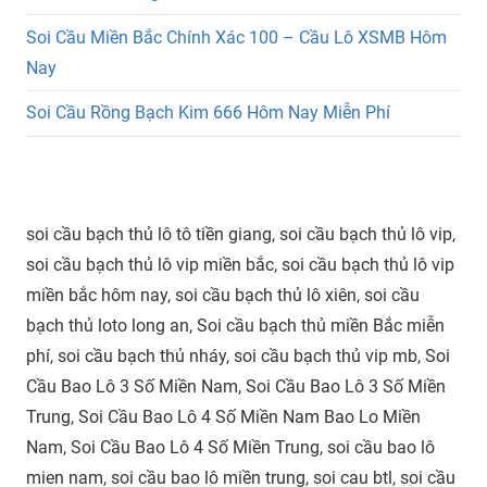
Soi Cầu Miền Bắc Chính Xác 100 – Cầu Lô XSMB Hôm
Nay
Soi Cầu Rồng Bạch Kim 666 Hôm Nay Miễn Phí
soi cầu bạch thủ lô tô tiền giang, soi cầu bạch thủ lô vip,
soi cầu bạch thủ lô vip miền bắc, soi cầu bạch thủ lô vip
miền bắc hôm nay, soi cầu bạch thủ lô xiên, soi cầu
bạch thủ loto long an, Soi cầu bạch thủ miền Bắc miễn
phí, soi cầu bạch thủ nháy, soi cầu bạch thủ vip mb, Soi
Cầu Bao Lô 3 Số Miền Nam, Soi Cầu Bao Lô 3 Số Miền
Trung, Soi Cầu Bao Lô 4 Số Miền Nam Bao Lo Miền
Nam, Soi Cầu Bao Lô 4 Số Miền Trung, soi cầu bao lô
mien nam, soi cầu bao lô miền trung, soi cau btl, soi cầu