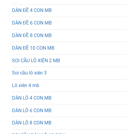
DÀN ĐỀ 4 CON MB
DÀN ĐỀ 6 CON MB
DÀN ĐỀ 8 CON MB
DÀN ĐỀ 10 CON MB
SOI CẦU LÔ XIÊN 2 MB
Soi cầu lô xiên 3
Lô xiên 4 mb
DÀN LÔ 4 CON MB
DÀN LÔ 6 CON MB
DÀN LÔ 8 CON MB