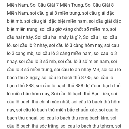
Miền Nam, Soi Cầu Giải 7 Miền Trung, Soi Cầu Giải 8
Miền Nam, soi cầu giải 8 miền trung, soi cầu giải đặc
biệt mb, soi cầu giải đặc biệt miền nam, soi cầu giải đặc
biệt miền trung, soi cầu giờ vàng chốt số miền mb, soi
cầu hai nháy, Soi cầu hai nháy là gì?, Soi cầu l, soi cầu
lô, soi cầu lô 2 nháy, soi cầu lô 3 càng hôm nay, soi cau
lo 3 cang mb, soi cầu lô 3 càng miền nam, soi cau lo 3
nhay, soi cầu lô 3 số mb, soi cầu lô 3 số mien nam, soi
cầu lô 3 số miền trung, soi cầu lô ăn nháy MB, soi cau lo
bach thu 3 ngay, soi cầu lô bạch thủ 8785, soi cầu lô
bạch thủ 888, soi cầu lô bạch thủ 888 dự đoán bạch thủ
lô miền bắc hôm nay, Soi cầu lô bạch thủ Bạc Liêu, soi
cầu lô bạch thủ chính xác nhất, soi cầu lô bạch thủ hôm
nay, soi cầu lô bạch thủ miền bắc chuẩn xác, soi cau lo
bach thu qngai, soi cau lo bach thu rong bach kim, soi
cầu lô bạch thủ sóc trăng, soi cau lo bach thu tphcm, soi