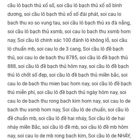
cầu lô bạch thủ xổ số, soi cầu lô bạch thủ xổ số bình
dương, soi cầu lô bạch thủ xổ số đài phát, soi cau lo
bach thu xo so vung tau, soi cầu lô bạch thủ xs đà nẵng,
soi cầu lô bạch thủ xsmb, soi cau lo bach thu xsmb hom
nay, Soi cầu lô chính xác 100 đánh lô không lỗ, soi cầu
lô chuẩn mb, soi cau lo de 3 cang, Soi cầu lô đề bạch
thủ, soi cau lo de bach thu 8785, soi cầu lô đề bạch thủ
888, soi cầu lô đề bạch thủ hôm nay, soi cầu lô đề bạch
thủ lô chốt số đẹp, soi cầu lô đề bạch thủ miền bắc, soi
cau lo de bach thu mien bac hom nay, soi cầu lô đề bạch
thủ miễn phí, soi cầu lô đề bạch thủ ngày hôm nay, soi
cau lo de bach thu rong bach kim hom nay, soi cau lo de
bach thu xsmb hom nay, Soi cầu lô de chuẩn, soi cầu lô
đề chuẩn mb, soi cầu lô đề hai nháy, Soi cầu lô de hai
nháy miền Bắc, soi cầu lô đề mb, soi cầu lô đề mb hôm
nay, soi cau lo de mb rong bach kim, Soi cầu lô de NHÁY,