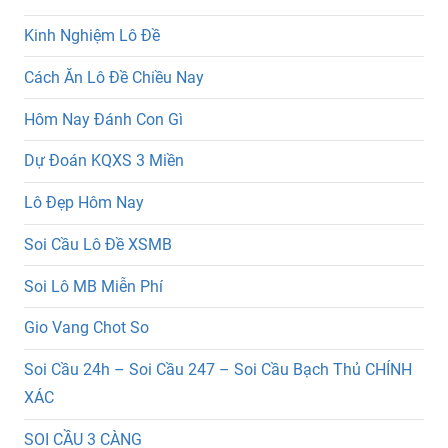
Kinh Nghiệm Lô Đề
Cách Ăn Lô Đề Chiều Nay
Hôm Nay Đánh Con Gì
Dự Đoán KQXS 3 Miền
Lô Đẹp Hôm Nay
Soi Cầu Lô Đề XSMB
Soi Lô MB Miễn Phí
Gio Vang Chot So
Soi Cầu 24h – Soi Cầu 247 – Soi Cầu Bạch Thủ CHÍNH
XÁC
SOI CẦU 3 CÀNG