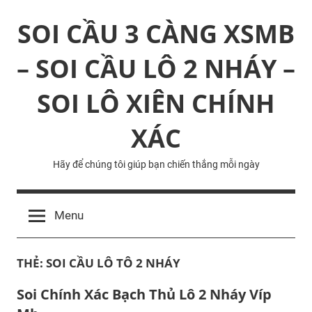
Skip
SOI CẦU 3 CÀNG XSMB
to
content
– SOI CẦU LÔ 2 NHÁY –
SOI LÔ XIÊN CHÍNH
XÁC
Hãy để chúng tôi giúp bạn chiến thắng mỗi ngày
Menu
THẺ:
SOI CẦU LÔ TÔ 2 NHÁY
Soi Chính Xác Bạch Thủ Lô 2 Nháy Víp