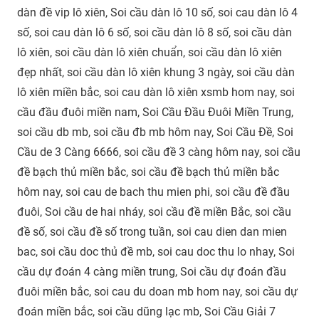
dàn đề vip lô xiên, Soi cầu dàn lô 10 số, soi cau dàn lô 4
số, soi cau dàn lô 6 số, soi cầu dàn lô 8 số, soi cầu dàn
lô xiên, soi cầu dàn lô xiên chuẩn, soi cầu dàn lô xiên
đẹp nhất, soi cầu dàn lô xiên khung 3 ngày, soi cầu dàn
lô xiên miền bắc, soi cau dàn lô xiên xsmb hom nay, soi
cầu đầu đuôi miền nam, Soi Cầu Đầu Đuôi Miền Trung,
soi cầu db mb, soi cầu đb mb hôm nay, Soi Cầu Đề, Soi
Cầu de 3 Càng 6666, soi cầu đề 3 càng hôm nay, soi cầu
đề bạch thủ miền bắc, soi cầu đề bạch thủ miền bắc
hôm nay, soi cau de bach thu mien phi, soi cầu đề đầu
đuôi, Soi cầu de hai nháy, soi cầu đề miền Bắc, soi cầu
đề số, soi cầu đề số trong tuần, soi cau dien dan mien
bac, soi cầu doc thủ đề mb, soi cau doc thu lo nhay, Soi
cầu dự đoán 4 càng miền trung, Soi cầu dự đoán đầu
đuôi miền bắc, soi cau du doan mb hom nay, soi cầu dự
đoán miền bắc, soi cầu dũng lạc mb, Soi Cầu Giải 7