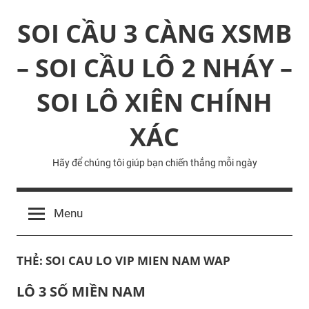
Skip
SOI CẦU 3 CÀNG XSMB
to
content
– SOI CẦU LÔ 2 NHÁY –
SOI LÔ XIÊN CHÍNH
XÁC
Hãy để chúng tôi giúp bạn chiến thắng mỗi ngày
Menu
THẺ:
SOI CAU LO VIP MIEN NAM WAP
LÔ 3 SỐ MIỀN NAM