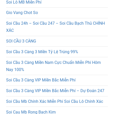
Soi Lô MB Miễn Phí
Gio Vang Chot So
Soi Cầu 24h – Soi Cầu 247 – Soi Cầu Bạch Thủ CHÍNH
XÁC
SOI CẦU 3 CÀNG
Soi Cầu 3 Càng 3 Miền Tỷ Lệ Trúng 99%
Soi Cầu 3 Càng Miền Nam Cực Chuẩn Miễn Phí Hôm
Nay 100%
Soi Cầu 3 Càng VIP Miền Bắc Miễn Phí
Soi Cầu 3 Càng VIP Miền Bắc Miễn Phí – Dự Đoán 247
Soi Cầu Mb Chính Xác Miễn Phí Soi Cầu Lô Chính Xác
Soi Cau Mb Rong Bach Kim