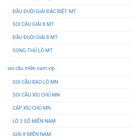
ĐẦU ĐUÔI GIẢI ĐẶC BIỆT MT
SOI CẦU GIẢI 8 MT
ĐẦU ĐUÔI GIẢI 8 MT
SONG THỦ LÔ MT
soi cầu miền nam vip
SOI CẦU BAO LÔ MN
SOI CẦU XÍU CHỦ MN
CẶP XÍU CHỦ MN
LÔ 3 SỐ MIỀN NAM
GIẢI 8 MIỀN NAM