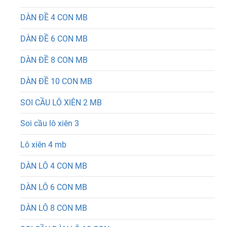
DÀN ĐỀ 4 CON MB
DÀN ĐỀ 6 CON MB
DÀN ĐỀ 8 CON MB
DÀN ĐỀ 10 CON MB
SOI CẦU LÔ XIÊN 2 MB
Soi cầu lô xiên 3
Lô xiên 4 mb
DÀN LÔ 4 CON MB
DÀN LÔ 6 CON MB
DÀN LÔ 8 CON MB