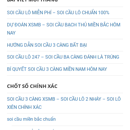
SOI CẦU LÔ MIỄN PHÍ – SOI CẦU LÔ CHUẨN 100%
DỰ ĐOÁN XSMB – SOI CẦU BẠCH THỦ MIỀN BẮC HÔM
NAY
HƯỚNG DẪN SOI CẦU 3 CÀNG BẤT BẠI
SOI CẦU LÔ 247 – SOI CẦU BA CÀNG ĐÁNH LÀ TRÚNG
BÍ QUYẾT SOI CẦU 3 CÀNG MIỀN NAM HÔM NAY
CHỐT SỐ CHÍNH XÁC
SOI CẦU 3 CÀNG XSMB – SOI CẦU LÔ 2 NHÁY – SOI LÔ
XIÊN CHÍNH XÁC
soi cầu miền bắc chuẩn