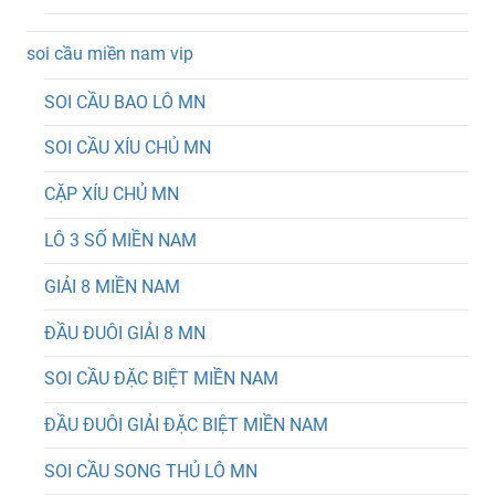
soi cầu miền nam vip
SOI CẦU BAO LÔ MN
SOI CẦU XÍU CHỦ MN
CẶP XÍU CHỦ MN
LÔ 3 SỐ MIỀN NAM
GIẢI 8 MIỀN NAM
ĐẦU ĐUÔI GIẢI 8 MN
SOI CẦU ĐẶC BIỆT MIỀN NAM
ĐẦU ĐUÔI GIẢI ĐẶC BIỆT MIỀN NAM
SOI CẦU SONG THỦ LÔ MN