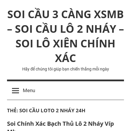
Skip
SOI CẦU 3 CÀNG XSMB
to
content
– SOI CẦU LÔ 2 NHÁY –
SOI LÔ XIÊN CHÍNH
XÁC
Hãy để chúng tôi giúp bạn chiến thắng mỗi ngày
Menu
THẺ:
SOI CẦU LOTO 2 NHÁY 24H
Soi Chính Xác Bạch Thủ Lô 2 Nháy Víp