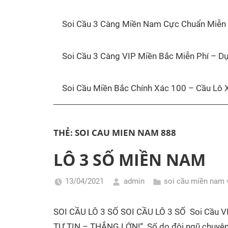
Soi Cầu 3 Càng Miền Nam Cực Chuẩn Miễn
Soi Cầu 3 Càng VIP Miền Bắc Miễn Phí – D
Soi Cầu Miền Bắc Chính Xác 100 – Cầu L
THẺ:
SOI CAU MIEN NAM 888
LÔ 3 SỐ MIỀN NAM
13/04/2021
admin
soi cầu miền nam 
SOI CẦU LÔ 3 SỐ SOI CẦU LÔ 3 SỐ Soi Cầu V
TỰ TIN – THẮNG LỚN!“. Số do đội ngũ chuyên