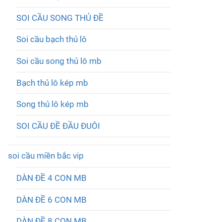
SOI CẦU SONG THỦ ĐỀ
Soi cầu bạch thủ lô
Soi cầu song thủ lô mb
Bạch thủ lô kép mb
Song thủ lô kép mb
SOI CẦU ĐỀ ĐẦU ĐUÔI
soi cầu miền bắc vip
DÀN ĐỀ 4 CON MB
DÀN ĐỀ 6 CON MB
DÀN ĐỀ 8 CON MB