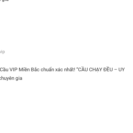
vip
 Cầu VIP Miền Bắc chuẩn xác nhất! “CẦU CHẠY ĐỀU – UY
chuyên gia