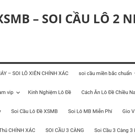
XSMB – SOI CẦU LÔ 2 N
ÁY – SOI LÔ XIÊN CHÍNH XÁC
soi cầu miền bắc chuẩn
am vip
Kinh Nghiệm Lô Đề
Cách Ăn Lô Đề Chiều N
y
Soi Cầu Lô Đề XSMB
Soi Lô MB Miễn Phí
Gio V
h Thủ CHÍNH XÁC
SOI CẦU 3 CÀNG
Soi Cầu 3 Càng 3