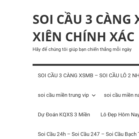
Skip
to
SOI CẦU 3 CÀNG 
content
XIÊN CHÍNH XÁC
Hãy để chúng tôi giúp bạn chiến thắng mỗi ngày
SOI CẦU 3 CÀNG XSMB – SOI CẦU LÔ 2 NH
soi cầu miền trung vip
soi cầu miền n
Dự Đoán KQXS 3 Miền
Lô Đẹp Hôm Na
Soi Cầu 24h – Soi Cầu 247 – Soi Cầu Bạc