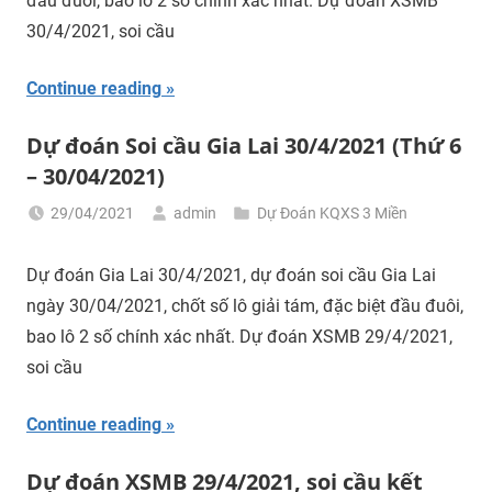
đầu đuôi, bao lô 2 số chính xác nhất. Dự đoán XSMB
30/4/2021, soi cầu
Continue reading
Dự đoán Soi cầu Gia Lai 30/4/2021 (Thứ 6
– 30/04/2021)
29/04/2021
admin
Dự Đoán KQXS 3 Miền
Dự đoán Gia Lai 30/4/2021, dự đoán soi cầu Gia Lai
ngày 30/04/2021, chốt số lô giải tám, đặc biệt đầu đuôi,
bao lô 2 số chính xác nhất. Dự đoán XSMB 29/4/2021,
soi cầu
Continue reading
Dự đoán XSMB 29/4/2021, soi cầu kết