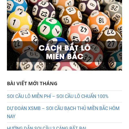
BÀI VIẾT MỚI THÁNG
SOI CẦU LÔ MIỄN PHÍ – SOI CẦU LÔ CHUẨN 100%
DỰ ĐOÁN XSMB – SOI CẦU BẠCH THỦ MIỀN BẮC HÔM
NAY
HƯỚNG DẪN SOI CẦU 3 CÀNG BẤT BẠI