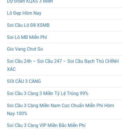
Dự Đoán KQXS 3 Miền
Lô Đẹp Hôm Nay
Soi Cầu Lô Đề XSMB
Soi Lô MB Miễn Phí
Gio Vang Chot So
Soi Cầu 24h – Soi Cầu 247 – Soi Cầu Bạch Thủ CHÍNH
XÁC
SOI CẦU 3 CÀNG
Soi Cầu 3 Càng 3 Miền Tỷ Lệ Trúng 99%
Soi Cầu 3 Càng Miền Nam Cực Chuẩn Miễn Phí Hôm
Nay 100%
Soi Cầu 3 Càng VIP Miền Bắc Miễn Phí