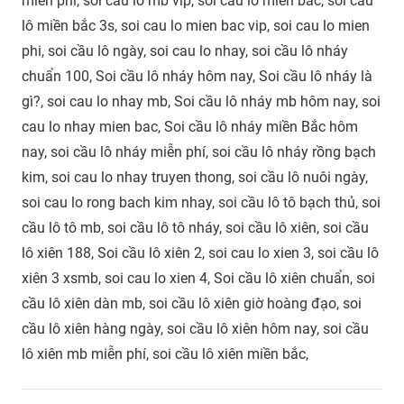
miễn phí, soi cầu lô mb vip, soi cau lo mien bac, soi cầu
lô miền bắc 3s, soi cau lo mien bac vip, soi cau lo mien
phi, soi cầu lô ngày, soi cau lo nhay, soi cầu lô nháy
chuẩn 100, Soi cầu lô nháy hôm nay, Soi cầu lô nháy là
gì?, soi cau lo nhay mb, Soi cầu lô nháy mb hôm nay, soi
cau lo nhay mien bac, Soi cầu lô nháy miền Bắc hôm
nay, soi cầu lô nháy miễn phí, soi cầu lô nháy rồng bạch
kim, soi cau lo nhay truyen thong, soi cầu lô nuôi ngày,
soi cau lo rong bach kim nhay, soi cầu lô tô bạch thủ, soi
cầu lô tô mb, soi cầu lô tô nháy, soi cầu lô xiên, soi cầu
lô xiên 188, Soi cầu lô xiên 2, soi cau lo xien 3, soi cầu lô
xiên 3 xsmb, soi cau lo xien 4, Soi cầu lô xiên chuẩn, soi
cầu lô xiên dàn mb, soi cầu lô xiên giờ hoàng đạo, soi
cầu lô xiên hàng ngày, soi cầu lô xiên hôm nay, soi cầu
lô xiên mb miễn phí, soi cầu lô xiên miền bắc,