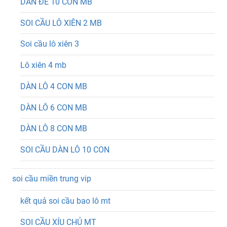
DÀN ĐỀ 10 CON MB
SOI CẦU LÔ XIÊN 2 MB
Soi cầu lô xiên 3
Lô xiên 4 mb
DÀN LÔ 4 CON MB
DÀN LÔ 6 CON MB
DÀN LÔ 8 CON MB
SOI CẦU DÀN LÔ 10 CON
soi cầu miền trung vip
kết quả soi cầu bao lô mt
SOI CẦU XÍU CHỦ MT