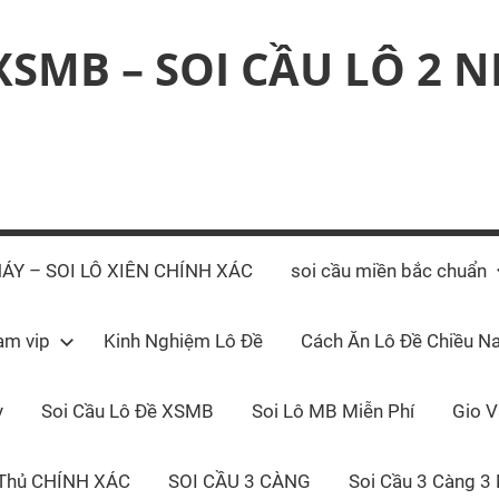
XSMB – SOI CẦU LÔ 2 N
ÁY – SOI LÔ XIÊN CHÍNH XÁC
soi cầu miền bắc chuẩn
am vip
Kinh Nghiệm Lô Đề
Cách Ăn Lô Đề Chiều N
y
Soi Cầu Lô Đề XSMB
Soi Lô MB Miễn Phí
Gio V
h Thủ CHÍNH XÁC
SOI CẦU 3 CÀNG
Soi Cầu 3 Càng 3