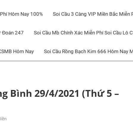
 Phí Hôm Nay 100%
Soi Cầu 3 Càng VIP Miền Bắc Miễn 
ự Đoán 247
Soi Cầu Mb Chính Xác Miễn Phí Soi Cầu Lô C
ô XSMB Hôm Nay
Soi Cầu Rồng Bạch Kim 666 Hôm Nay M
g Bình 29/4/2021 (Thứ 5 –
iền