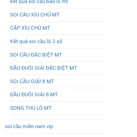
kết quả soi cầu bao lô mt
SOI CẦU XÍU CHỦ MT
CẶP XÍU CHỦ MT
Kết quả soi cầu lô 3 số
SOI CẦU ĐẶC BIỆT MT
ĐẦU ĐUÔI GIẢI ĐẶC BIỆT MT
SOI CẦU GIẢI 8 MT
ĐẦU ĐUÔI GIẢI 8 MT
SONG THỦ LÔ MT
soi cầu miền nam vip