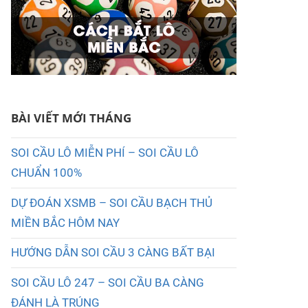
BÀI VIẾT MỚI THÁNG
SOI CẦU LÔ MIỄN PHÍ – SOI CẦU LÔ
CHUẨN 100%
DỰ ĐOÁN XSMB – SOI CẦU BẠCH THỦ
MIỀN BẮC HÔM NAY
HƯỚNG DẪN SOI CẦU 3 CÀNG BẤT BẠI
SOI CẦU LÔ 247 – SOI CẦU BA CÀNG
ĐÁNH LÀ TRÚNG