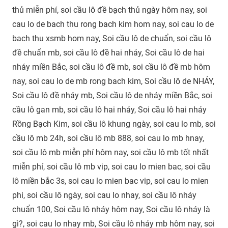
thủ miễn phí, soi cầu lô đề bạch thủ ngày hôm nay, soi
cau lo de bach thu rong bach kim hom nay, soi cau lo de
bach thu xsmb hom nay, Soi cầu lô de chuẩn, soi cầu lô
đề chuẩn mb, soi cầu lô đề hai nháy, Soi cầu lô de hai
nháy miền Bắc, soi cầu lô đề mb, soi cầu lô đề mb hôm
nay, soi cau lo de mb rong bach kim, Soi cầu lô de NHÁY,
Soi cầu lô đề nháy mb, Soi cầu lô de nháy miền Bắc, soi
cầu lô gan mb, soi cầu lô hai nháy, Soi cầu lô hai nháy
Rồng Bạch Kim, soi cầu lô khung ngày, soi cau lo mb, soi
cầu lô mb 24h, soi cầu lô mb 888, soi cau lo mb hnay,
soi cầu lô mb miễn phí hôm nay, soi cầu lô mb tốt nhất
miễn phí, soi cầu lô mb vip, soi cau lo mien bac, soi cầu
lô miền bắc 3s, soi cau lo mien bac vip, soi cau lo mien
phi, soi cầu lô ngày, soi cau lo nhay, soi cầu lô nháy
chuẩn 100, Soi cầu lô nháy hôm nay, Soi cầu lô nháy là
gì?, soi cau lo nhay mb, Soi cầu lô nháy mb hôm nay, soi