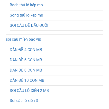
Bạch thủ lô kép mb
Song thủ lô kép mb
SOI CẦU ĐỀ ĐẦU ĐUÔI
soi cầu miền bắc vip
DÀN ĐỀ 4 CON MB
DÀN ĐỀ 6 CON MB
DÀN ĐỀ 8 CON MB
DÀN ĐỀ 10 CON MB
SOI CẦU LÔ XIÊN 2 MB
Soi cầu lô xiên 3