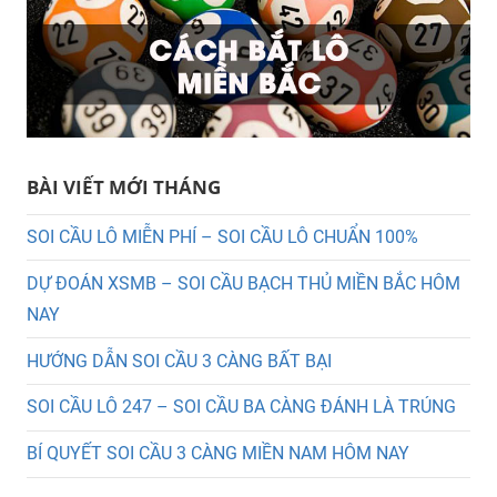
BÀI VIẾT MỚI THÁNG
SOI CẦU LÔ MIỄN PHÍ – SOI CẦU LÔ CHUẨN 100%
DỰ ĐOÁN XSMB – SOI CẦU BẠCH THỦ MIỀN BẮC HÔM
NAY
HƯỚNG DẪN SOI CẦU 3 CÀNG BẤT BẠI
SOI CẦU LÔ 247 – SOI CẦU BA CÀNG ĐÁNH LÀ TRÚNG
BÍ QUYẾT SOI CẦU 3 CÀNG MIỀN NAM HÔM NAY