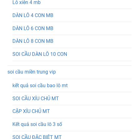
Lô xiên 4 mb
DÀN LÔ 4 CON MB
DÀN LÔ 6 CON MB
DÀN LÔ 8 CON MB
SOI CẦU DÀN LÔ 10 CON
soi cầu miền trung vip
kết quả soi cầu bao lô mt
SOI CẦU XÍU CHỦ MT
CẶP XÍU CHỦ MT
Kết quả soi cầu lô 3 số
SOI CẦU ĐẶC BIỆT MT