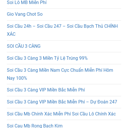
Soi Lô MB Miễn Phí
Gio Vang Chot So
Soi Cầu 24h – Soi Cầu 247 – Soi Cầu Bạch Thủ CHÍNH
XÁC
SOI CẦU 3 CÀNG
Soi Cầu 3 Càng 3 Miền Tỷ Lệ Trúng 99%
Soi Cầu 3 Càng Miền Nam Cực Chuẩn Miễn Phí Hôm
Nay 100%
Soi Cầu 3 Càng VIP Miền Bắc Miễn Phí
Soi Cầu 3 Càng VIP Miền Bắc Miễn Phí – Dự Đoán 247
Soi Cầu Mb Chính Xác Miễn Phí Soi Cầu Lô Chính Xác
Soi Cau Mb Rong Bach Kim