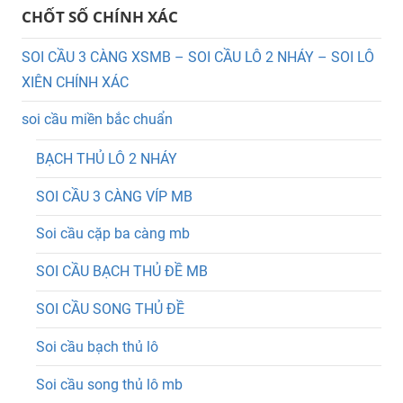
CHỐT SỐ CHÍNH XÁC
SOI CẦU 3 CÀNG XSMB – SOI CẦU LÔ 2 NHÁY – SOI LÔ
XIÊN CHÍNH XÁC
soi cầu miền bắc chuẩn
BẠCH THỦ LÔ 2 NHÁY
SOI CẦU 3 CÀNG VÍP MB
Soi cầu cặp ba càng mb
SOI CẦU BẠCH THỦ ĐỀ MB
SOI CẦU SONG THỦ ĐỀ
Soi cầu bạch thủ lô
Soi cầu song thủ lô mb