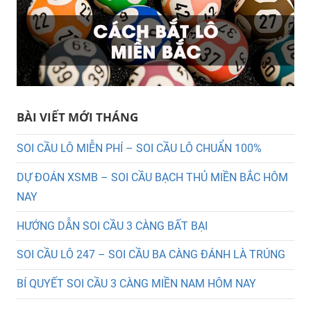
BÀI VIẾT MỚI THÁNG
SOI CẦU LÔ MIỄN PHÍ – SOI CẦU LÔ CHUẨN 100%
DỰ ĐOÁN XSMB – SOI CẦU BẠCH THỦ MIỀN BẮC HÔM
NAY
HƯỚNG DẪN SOI CẦU 3 CÀNG BẤT BẠI
SOI CẦU LÔ 247 – SOI CẦU BA CÀNG ĐÁNH LÀ TRÚNG
BÍ QUYẾT SOI CẦU 3 CÀNG MIỀN NAM HÔM NAY