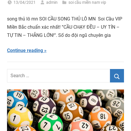
13/04/2021
admin
soi cầu miền nam vip
song thủ lô mn SOI CẦU SONG THỦ LÔ MN Soi Cầu VIP
Miền Bắc chuẩn xác nhất! “CẦU CHẠY ĐỀU – UY TÍN –
TỰ TIN – THẮNG LỚN!“. Số do đội ngũ chuyên gia
Continue reading
Search
for:
Searc