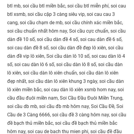
btl mb, soi cầu btl miền bắc, soi cầu btl miễn phí, soi cau
btl xsmb, soi cầu cặp 3 càng siêu vip, soi cau cau 3
cang, soi cầu chạm de mb, soi cầu chính xác miền bắc,
soi cầu chuẩn nhất hôm nay, Soi cầu cực chuẩn, soi cầu
dàn đề 10 số, soi cầu dàn đề 4 số, soi cau dàn đề 6 số,
soi cau dàn đề 8 số, soi cầu dàn đề đẹp lô xiên, soi cầu
dàn đề vip lô xiên, Soi cầu dàn lô 10 số, soi cau dàn lô 4
số, soi cau dàn lô 6 số, soi cầu dàn lô 8 số, soi cầu dàn
lô xiên, soi cầu dàn lô xiên chuẩn, soi cầu dàn lô xiên
đẹp nhất, soi cầu dàn lô xiên khung 3 ngày, soi cầu dàn
lô xiên miền bắc, soi cau dàn lô xiên xsmb hom nay, soi
cầu đầu đuôi miền nam, Soi Cầu Đầu Đuôi Miền Trung,
soi cầu db mb, soi cầu đb mb hôm nay, Soi Cầu Đề, Soi
Cầu de 3 Càng 6666, soi cầu đề 3 càng hôm nay, soi cầu
đề bạch thủ miền bắc, soi cầu đề bạch thủ miền bắc
hôm nay, soi cau de bach thu mien phi, soi cầu đề đầu