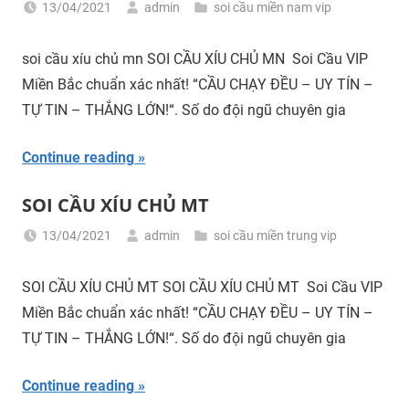
13/04/2021
admin
soi cầu miền nam vip
soi cầu xíu chủ mn SOI CẦU XÍU CHỦ MN Soi Cầu VIP
Miền Bắc chuẩn xác nhất! “CẦU CHẠY ĐỀU – UY TÍN –
TỰ TIN – THẮNG LỚN!“. Số do đội ngũ chuyên gia
Continue reading
SOI CẦU XÍU CHỦ MT
13/04/2021
admin
soi cầu miền trung vip
SOI CẦU XÍU CHỦ MT SOI CẦU XÍU CHỦ MT Soi Cầu VIP
Miền Bắc chuẩn xác nhất! “CẦU CHẠY ĐỀU – UY TÍN –
TỰ TIN – THẮNG LỚN!“. Số do đội ngũ chuyên gia
Continue reading