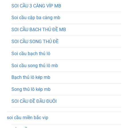
SOI CẦU 3 CÀNG VÍP MB
Soi cầu cặp ba càng mb
SOI CẦU BẠCH THỦ ĐỀ MB
SOI CẦU SONG THỦ ĐỀ
Soi cầu bạch thủ lô
Soi cầu song thủ lô mb
Bạch thủ lô kép mb
Song thủ lô kép mb
SOI CẦU ĐỀ ĐẦU ĐUÔI
soi cầu miền bắc vip