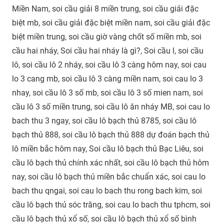
Miền Nam, soi cầu giải 8 miền trung, soi cầu giải đặc
biệt mb, soi cầu giải đặc biệt miền nam, soi cầu giải đặc
biệt miền trung, soi cầu giờ vàng chốt số miền mb, soi
cầu hai nháy, Soi cầu hai nháy là gì?, Soi cầu l, soi cầu
lô, soi cầu lô 2 nháy, soi cầu lô 3 càng hôm nay, soi cau
lo 3 cang mb, soi cầu lô 3 càng miền nam, soi cau lo 3
nhay, soi cầu lô 3 số mb, soi cầu lô 3 số mien nam, soi
cầu lô 3 số miền trung, soi cầu lô ăn nháy MB, soi cau lo
bach thu 3 ngay, soi cầu lô bạch thủ 8785, soi cầu lô
bạch thủ 888, soi cầu lô bạch thủ 888 dự đoán bạch thủ
lô miền bắc hôm nay, Soi cầu lô bạch thủ Bạc Liêu, soi
cầu lô bạch thủ chính xác nhất, soi cầu lô bạch thủ hôm
nay, soi cầu lô bạch thủ miền bắc chuẩn xác, soi cau lo
bach thu qngai, soi cau lo bach thu rong bach kim, soi
cầu lô bạch thủ sóc trăng, soi cau lo bach thu tphcm, soi
cầu lô bạch thủ xổ số, soi cầu lô bạch thủ xổ số bình