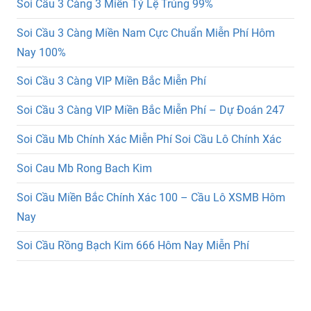
Soi Cầu 3 Càng 3 Miền Tỷ Lệ Trúng 99%
Soi Cầu 3 Càng Miền Nam Cực Chuẩn Miễn Phí Hôm
Nay 100%
Soi Cầu 3 Càng VIP Miền Bắc Miễn Phí
Soi Cầu 3 Càng VIP Miền Bắc Miễn Phí – Dự Đoán 247
Soi Cầu Mb Chính Xác Miễn Phí Soi Cầu Lô Chính Xác
Soi Cau Mb Rong Bach Kim
Soi Cầu Miền Bắc Chính Xác 100 – Cầu Lô XSMB Hôm
Nay
Soi Cầu Rồng Bạch Kim 666 Hôm Nay Miễn Phí