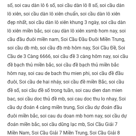
số, soi cau dàn lô 6 số, soi cầu dàn lô 8 số, soi cầu dàn
lô xiên, soi cầu dàn lô xiên chuẩn, soi cầu dàn lô xiên
đẹp nhất, soi cầu dàn lô xiên khung 3 ngày, soi cầu dàn
lô xiên miền bắc, soi cau dàn lô xiên xsmb hom nay, soi
cầu đầu đuôi miền nam, Soi Cầu Đầu Đuôi Miền Trung,
soi cầu db mb, soi cầu đb mb hôm nay, Soi Cầu Đề, Soi
Cầu de 3 Càng 6666, soi cầu đề 3 càng hôm nay, soi cầu
đề bạch thủ miền bắc, soi cầu đề bạch thủ miền bắc
hôm nay, soi cau de bach thu mien phi, soi cầu đề đầu
đuôi, Soi cầu de hai nháy, soi cầu đề miền Bắc, soi cầu
đề số, soi cầu đề số trong tuần, soi cau dien dan mien
bac, soi cầu doc thủ đề mb, soi cau doc thu lo nhay, Soi
cầu dự đoán 4 càng miền trung, Soi cầu dự đoán đầu
đuôi miền bắc, soi cau du doan mb hom nay, soi cầu dự
đoán miền bắc, soi cầu dũng lạc mb, Soi Cầu Giải 7
Miền Nam, Soi Cầu Giải 7 Miền Trung, Soi Cầu Giải 8