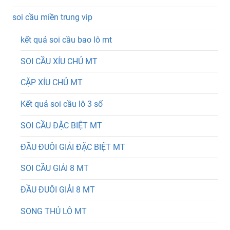
soi cầu miền trung vip
kết quả soi cầu bao lô mt
SOI CẦU XÍU CHỦ MT
CẶP XÍU CHỦ MT
Kết quả soi cầu lô 3 số
SOI CẦU ĐẶC BIỆT MT
ĐẦU ĐUÔI GIẢI ĐẶC BIỆT MT
SOI CẦU GIẢI 8 MT
ĐẦU ĐUÔI GIẢI 8 MT
SONG THỦ LÔ MT