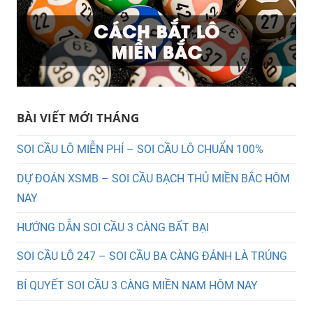
BÀI VIẾT MỚI THÁNG
SOI CẦU LÔ MIỄN PHÍ – SOI CẦU LÔ CHUẨN 100%
DỰ ĐOÁN XSMB – SOI CẦU BẠCH THỦ MIỀN BẮC HÔM
NAY
HƯỚNG DẪN SOI CẦU 3 CÀNG BẤT BẠI
SOI CẦU LÔ 247 – SOI CẦU BA CÀNG ĐÁNH LÀ TRÚNG
BÍ QUYẾT SOI CẦU 3 CÀNG MIỀN NAM HÔM NAY