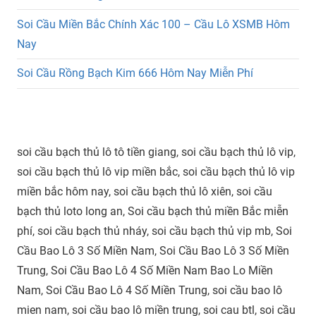
Soi Cầu Miền Bắc Chính Xác 100 – Cầu Lô XSMB Hôm
Nay
Soi Cầu Rồng Bạch Kim 666 Hôm Nay Miễn Phí
soi cầu bạch thủ lô tô tiền giang, soi cầu bạch thủ lô vip,
soi cầu bạch thủ lô vip miền bắc, soi cầu bạch thủ lô vip
miền bắc hôm nay, soi cầu bạch thủ lô xiên, soi cầu
bạch thủ loto long an, Soi cầu bạch thủ miền Bắc miễn
phí, soi cầu bạch thủ nháy, soi cầu bạch thủ vip mb, Soi
Cầu Bao Lô 3 Số Miền Nam, Soi Cầu Bao Lô 3 Số Miền
Trung, Soi Cầu Bao Lô 4 Số Miền Nam Bao Lo Miền
Nam, Soi Cầu Bao Lô 4 Số Miền Trung, soi cầu bao lô
mien nam, soi cầu bao lô miền trung, soi cau btl, soi cầu