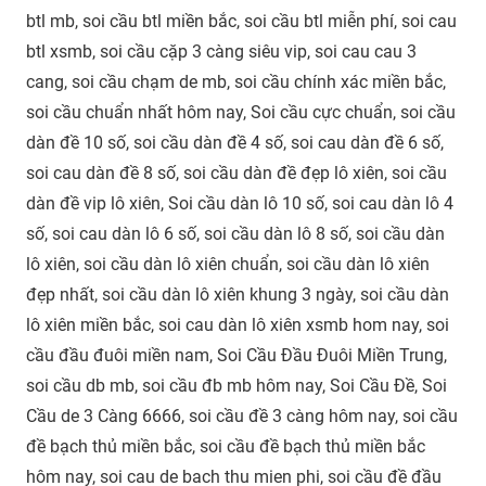
btl mb, soi cầu btl miền bắc, soi cầu btl miễn phí, soi cau
btl xsmb, soi cầu cặp 3 càng siêu vip, soi cau cau 3
cang, soi cầu chạm de mb, soi cầu chính xác miền bắc,
soi cầu chuẩn nhất hôm nay, Soi cầu cực chuẩn, soi cầu
dàn đề 10 số, soi cầu dàn đề 4 số, soi cau dàn đề 6 số,
soi cau dàn đề 8 số, soi cầu dàn đề đẹp lô xiên, soi cầu
dàn đề vip lô xiên, Soi cầu dàn lô 10 số, soi cau dàn lô 4
số, soi cau dàn lô 6 số, soi cầu dàn lô 8 số, soi cầu dàn
lô xiên, soi cầu dàn lô xiên chuẩn, soi cầu dàn lô xiên
đẹp nhất, soi cầu dàn lô xiên khung 3 ngày, soi cầu dàn
lô xiên miền bắc, soi cau dàn lô xiên xsmb hom nay, soi
cầu đầu đuôi miền nam, Soi Cầu Đầu Đuôi Miền Trung,
soi cầu db mb, soi cầu đb mb hôm nay, Soi Cầu Đề, Soi
Cầu de 3 Càng 6666, soi cầu đề 3 càng hôm nay, soi cầu
đề bạch thủ miền bắc, soi cầu đề bạch thủ miền bắc
hôm nay, soi cau de bach thu mien phi, soi cầu đề đầu