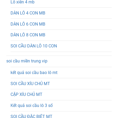
Lô xiên 4 mb
DÀN LÔ 4 CON MB
DÀN LÔ 6 CON MB
DÀN LÔ 8 CON MB
SOI CẦU DÀN LÔ 10 CON
soi cầu miền trung vip
kết quả soi cầu bao lô mt
SOI CẦU XÍU CHỦ MT
CẶP XÍU CHỦ MT
Kết quả soi cầu lô 3 số
SOI CẦU ĐẶC BIỆT MT