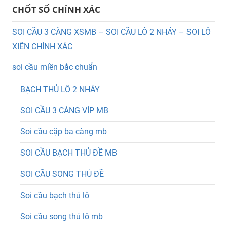
CHỐT SỐ CHÍNH XÁC
SOI CẦU 3 CÀNG XSMB – SOI CẦU LÔ 2 NHÁY – SOI LÔ
XIÊN CHÍNH XÁC
soi cầu miền bắc chuẩn
BẠCH THỦ LÔ 2 NHÁY
SOI CẦU 3 CÀNG VÍP MB
Soi cầu cặp ba càng mb
SOI CẦU BẠCH THỦ ĐỀ MB
SOI CẦU SONG THỦ ĐỀ
Soi cầu bạch thủ lô
Soi cầu song thủ lô mb