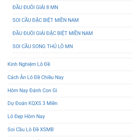
ĐẦU ĐUÔI GIẢI 8 MN
SOI CẦU ĐẶC BIỆT MIỀN NAM
ĐẦU ĐUÔI GIẢI ĐẶC BIỆT MIỀN NAM
SOI CẦU SONG THỦ LÔ MN
Kinh Nghiệm Lô Đề
Cách Ăn Lô Đề Chiều Nay
Hôm Nay Đánh Con Gì
Dự Đoán KQXS 3 Miền
Lô Đẹp Hôm Nay
Soi Cầu Lô Đề XSMB