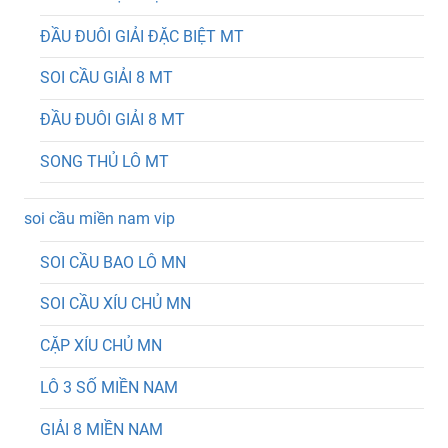
ĐẦU ĐUÔI GIẢI ĐẶC BIỆT MT
SOI CẦU GIẢI 8 MT
ĐẦU ĐUÔI GIẢI 8 MT
SONG THỦ LÔ MT
soi cầu miền nam vip
SOI CẦU BAO LÔ MN
SOI CẦU XÍU CHỦ MN
CẶP XÍU CHỦ MN
LÔ 3 SỐ MIỀN NAM
GIẢI 8 MIỀN NAM