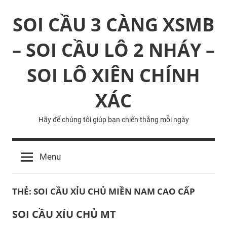
Skip
SOI CẦU 3 CÀNG XSMB
to
content
– SOI CẦU LÔ 2 NHÁY –
SOI LÔ XIÊN CHÍNH
XÁC
Hãy để chúng tôi giúp bạn chiến thắng mỗi ngày
Menu
THẺ:
SOI CẦU XỈU CHỦ MIỀN NAM CAO CẤP
SOI CẦU XÍU CHỦ MT