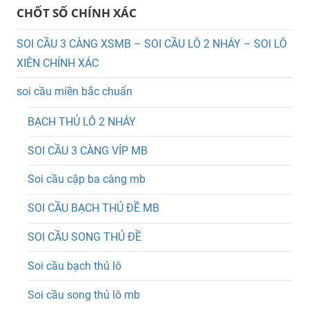
CHỐT SỐ CHÍNH XÁC
SOI CẦU 3 CÀNG XSMB – SOI CẦU LÔ 2 NHÁY – SOI LÔ
XIÊN CHÍNH XÁC
soi cầu miền bắc chuẩn
BẠCH THỦ LÔ 2 NHÁY
SOI CẦU 3 CÀNG VÍP MB
Soi cầu cặp ba càng mb
SOI CẦU BẠCH THỦ ĐỀ MB
SOI CẦU SONG THỦ ĐỀ
Soi cầu bạch thủ lô
Soi cầu song thủ lô mb