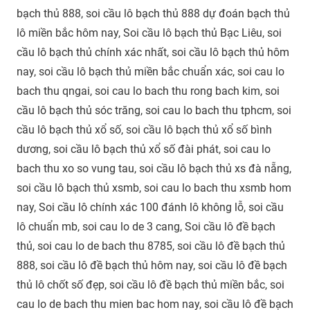
bạch thủ 888, soi cầu lô bạch thủ 888 dự đoán bạch thủ
lô miền bắc hôm nay, Soi cầu lô bạch thủ Bạc Liêu, soi
cầu lô bạch thủ chính xác nhất, soi cầu lô bạch thủ hôm
nay, soi cầu lô bạch thủ miền bắc chuẩn xác, soi cau lo
bach thu qngai, soi cau lo bach thu rong bach kim, soi
cầu lô bạch thủ sóc trăng, soi cau lo bach thu tphcm, soi
cầu lô bạch thủ xổ số, soi cầu lô bạch thủ xổ số bình
dương, soi cầu lô bạch thủ xổ số đài phát, soi cau lo
bach thu xo so vung tau, soi cầu lô bạch thủ xs đà nẵng,
soi cầu lô bạch thủ xsmb, soi cau lo bach thu xsmb hom
nay, Soi cầu lô chính xác 100 đánh lô không lỗ, soi cầu
lô chuẩn mb, soi cau lo de 3 cang, Soi cầu lô đề bạch
thủ, soi cau lo de bach thu 8785, soi cầu lô đề bạch thủ
888, soi cầu lô đề bạch thủ hôm nay, soi cầu lô đề bạch
thủ lô chốt số đẹp, soi cầu lô đề bạch thủ miền bắc, soi
cau lo de bach thu mien bac hom nay, soi cầu lô đề bạch