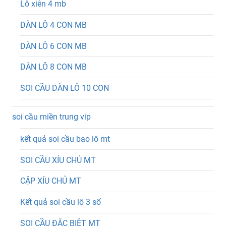
Lô xiên 4 mb
DÀN LÔ 4 CON MB
DÀN LÔ 6 CON MB
DÀN LÔ 8 CON MB
SOI CẦU DÀN LÔ 10 CON
soi cầu miền trung vip
kết quả soi cầu bao lô mt
SOI CẦU XÍU CHỦ MT
CẶP XÍU CHỦ MT
Kết quả soi cầu lô 3 số
SOI CẦU ĐẶC BIỆT MT