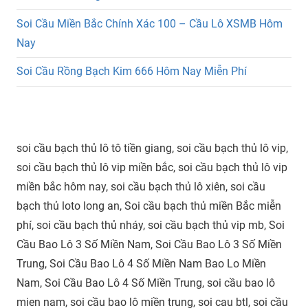
Soi Cầu Miền Bắc Chính Xác 100 – Cầu Lô XSMB Hôm
Nay
Soi Cầu Rồng Bạch Kim 666 Hôm Nay Miễn Phí
soi cầu bạch thủ lô tô tiền giang, soi cầu bạch thủ lô vip,
soi cầu bạch thủ lô vip miền bắc, soi cầu bạch thủ lô vip
miền bắc hôm nay, soi cầu bạch thủ lô xiên, soi cầu
bạch thủ loto long an, Soi cầu bạch thủ miền Bắc miễn
phí, soi cầu bạch thủ nháy, soi cầu bạch thủ vip mb, Soi
Cầu Bao Lô 3 Số Miền Nam, Soi Cầu Bao Lô 3 Số Miền
Trung, Soi Cầu Bao Lô 4 Số Miền Nam Bao Lo Miền
Nam, Soi Cầu Bao Lô 4 Số Miền Trung, soi cầu bao lô
mien nam, soi cầu bao lô miền trung, soi cau btl, soi cầu