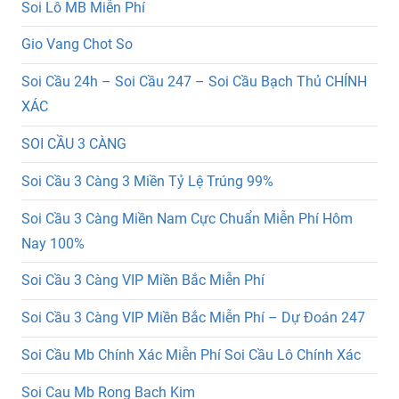
Soi Lô MB Miễn Phí
Gio Vang Chot So
Soi Cầu 24h – Soi Cầu 247 – Soi Cầu Bạch Thủ CHÍNH
XÁC
SOI CẦU 3 CÀNG
Soi Cầu 3 Càng 3 Miền Tỷ Lệ Trúng 99%
Soi Cầu 3 Càng Miền Nam Cực Chuẩn Miễn Phí Hôm
Nay 100%
Soi Cầu 3 Càng VIP Miền Bắc Miễn Phí
Soi Cầu 3 Càng VIP Miền Bắc Miễn Phí – Dự Đoán 247
Soi Cầu Mb Chính Xác Miễn Phí Soi Cầu Lô Chính Xác
Soi Cau Mb Rong Bach Kim