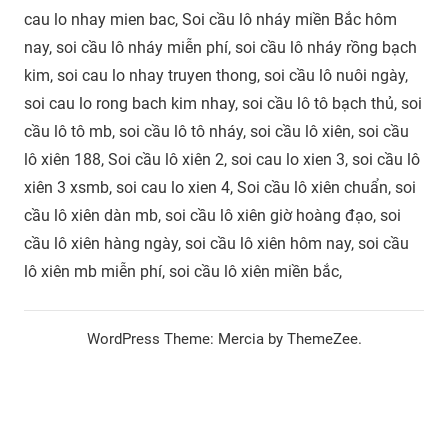
cau lo nhay mien bac, Soi cầu lô nháy miền Bắc hôm
nay, soi cầu lô nháy miễn phí, soi cầu lô nháy rồng bạch
kim, soi cau lo nhay truyen thong, soi cầu lô nuôi ngày,
soi cau lo rong bach kim nhay, soi cầu lô tô bạch thủ, soi
cầu lô tô mb, soi cầu lô tô nháy, soi cầu lô xiên, soi cầu
lô xiên 188, Soi cầu lô xiên 2, soi cau lo xien 3, soi cầu lô
xiên 3 xsmb, soi cau lo xien 4, Soi cầu lô xiên chuẩn, soi
cầu lô xiên dàn mb, soi cầu lô xiên giờ hoàng đạo, soi
cầu lô xiên hàng ngày, soi cầu lô xiên hôm nay, soi cầu
lô xiên mb miễn phí, soi cầu lô xiên miền bắc,
WordPress Theme: Mercia by ThemeZee.