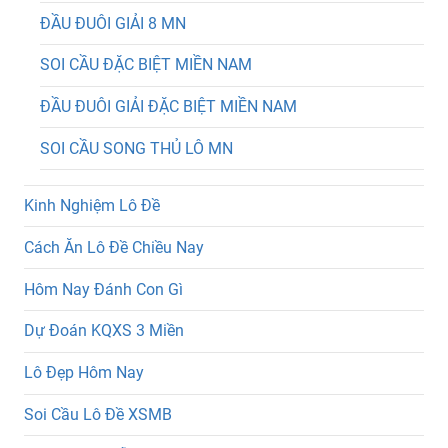
ĐẦU ĐUÔI GIẢI 8 MN
SOI CẦU ĐẶC BIỆT MIỀN NAM
ĐẦU ĐUÔI GIẢI ĐẶC BIỆT MIỀN NAM
SOI CẦU SONG THỦ LÔ MN
Kinh Nghiệm Lô Đề
Cách Ăn Lô Đề Chiều Nay
Hôm Nay Đánh Con Gì
Dự Đoán KQXS 3 Miền
Lô Đẹp Hôm Nay
Soi Cầu Lô Đề XSMB