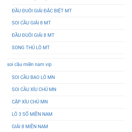
ĐẦU ĐUÔI GIẢI ĐẶC BIỆT MT
SOI CẦU GIẢI 8 MT
ĐẦU ĐUÔI GIẢI 8 MT
SONG THỦ LÔ MT
soi cầu miền nam vip
SOI CẦU BAO LÔ MN
SOI CẦU XÍU CHỦ MN
CẶP XÍU CHỦ MN
LÔ 3 SỐ MIỀN NAM
GIẢI 8 MIỀN NAM