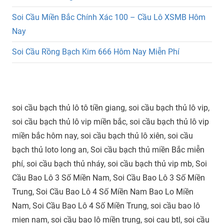
Soi Cầu Miền Bắc Chính Xác 100 – Cầu Lô XSMB Hôm
Nay
Soi Cầu Rồng Bạch Kim 666 Hôm Nay Miễn Phí
soi cầu bạch thủ lô tô tiền giang, soi cầu bạch thủ lô vip,
soi cầu bạch thủ lô vip miền bắc, soi cầu bạch thủ lô vip
miền bắc hôm nay, soi cầu bạch thủ lô xiên, soi cầu
bạch thủ loto long an, Soi cầu bạch thủ miền Bắc miễn
phí, soi cầu bạch thủ nháy, soi cầu bạch thủ vip mb, Soi
Cầu Bao Lô 3 Số Miền Nam, Soi Cầu Bao Lô 3 Số Miền
Trung, Soi Cầu Bao Lô 4 Số Miền Nam Bao Lo Miền
Nam, Soi Cầu Bao Lô 4 Số Miền Trung, soi cầu bao lô
mien nam, soi cầu bao lô miền trung, soi cau btl, soi cầu