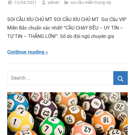
13/04/2021
admin
soi cầu miền trung vip
SOI CẦU XÍU CHỦ MT SOI CẦU XÍU CHỦ MT Soi Cầu VIP
Miền Bắc chuẩn xác nhất! “CẦU CHẠY ĐỀU – UY TÍN –
TỰ TIN – THẮNG LỚN!“. Số do đội ngũ chuyên gia
Continue reading
Search
for:
Searc