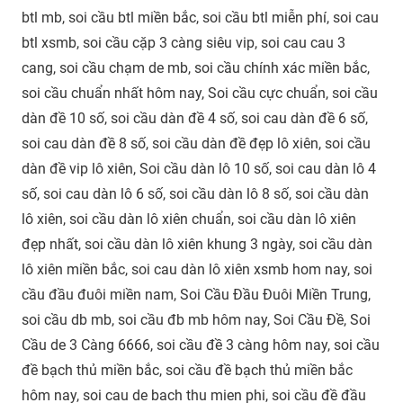
btl mb, soi cầu btl miền bắc, soi cầu btl miễn phí, soi cau
btl xsmb, soi cầu cặp 3 càng siêu vip, soi cau cau 3
cang, soi cầu chạm de mb, soi cầu chính xác miền bắc,
soi cầu chuẩn nhất hôm nay, Soi cầu cực chuẩn, soi cầu
dàn đề 10 số, soi cầu dàn đề 4 số, soi cau dàn đề 6 số,
soi cau dàn đề 8 số, soi cầu dàn đề đẹp lô xiên, soi cầu
dàn đề vip lô xiên, Soi cầu dàn lô 10 số, soi cau dàn lô 4
số, soi cau dàn lô 6 số, soi cầu dàn lô 8 số, soi cầu dàn
lô xiên, soi cầu dàn lô xiên chuẩn, soi cầu dàn lô xiên
đẹp nhất, soi cầu dàn lô xiên khung 3 ngày, soi cầu dàn
lô xiên miền bắc, soi cau dàn lô xiên xsmb hom nay, soi
cầu đầu đuôi miền nam, Soi Cầu Đầu Đuôi Miền Trung,
soi cầu db mb, soi cầu đb mb hôm nay, Soi Cầu Đề, Soi
Cầu de 3 Càng 6666, soi cầu đề 3 càng hôm nay, soi cầu
đề bạch thủ miền bắc, soi cầu đề bạch thủ miền bắc
hôm nay, soi cau de bach thu mien phi, soi cầu đề đầu