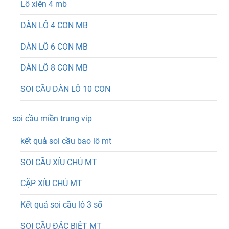
Lô xiên 4 mb
DÀN LÔ 4 CON MB
DÀN LÔ 6 CON MB
DÀN LÔ 8 CON MB
SOI CẦU DÀN LÔ 10 CON
soi cầu miền trung vip
kết quả soi cầu bao lô mt
SOI CẦU XÍU CHỦ MT
CẶP XÍU CHỦ MT
Kết quả soi cầu lô 3 số
SOI CẦU ĐẶC BIỆT MT