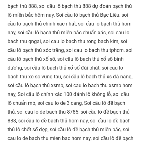
bạch thủ 888, soi cầu lô bạch thủ 888 dự đoán bạch thủ
lô miền bắc hôm nay, Soi cầu lô bạch thủ Bạc Liêu, soi
cầu lô bạch thủ chính xác nhất, soi cầu lô bạch thủ hôm
nay, soi cầu lô bạch thủ miền bắc chuẩn xác, soi cau lo
bach thu qngai, soi cau lo bach thu rong bach kim, soi
cầu lô bạch thủ sóc trăng, soi cau lo bach thu tphcm, soi
cầu lô bạch thủ xổ số, soi cầu lô bạch thủ xổ số bình
dương, soi cầu lô bạch thủ xổ số đài phát, soi cau lo
bach thu xo so vung tau, soi cầu lô bạch thủ xs đà nẵng,
soi cầu lô bạch thủ xsmb, soi cau lo bach thu xsmb hom
nay, Soi cầu lô chính xác 100 đánh lô không lỗ, soi cầu
lô chuẩn mb, soi cau lo de 3 cang, Soi cầu lô đề bạch
thủ, soi cau lo de bach thu 8785, soi cầu lô đề bạch thủ
888, soi cầu lô đề bạch thủ hôm nay, soi cầu lô đề bạch
thủ lô chốt số đẹp, soi cầu lô đề bạch thủ miền bắc, soi
cau lo de bach thu mien bac hom nay, soi cầu lô đề bạch