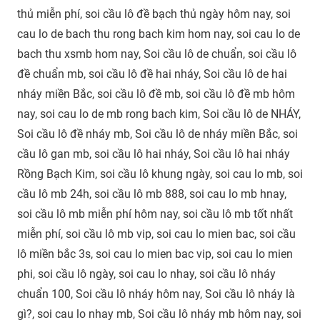
thủ miễn phí, soi cầu lô đề bạch thủ ngày hôm nay, soi
cau lo de bach thu rong bach kim hom nay, soi cau lo de
bach thu xsmb hom nay, Soi cầu lô de chuẩn, soi cầu lô
đề chuẩn mb, soi cầu lô đề hai nháy, Soi cầu lô de hai
nháy miền Bắc, soi cầu lô đề mb, soi cầu lô đề mb hôm
nay, soi cau lo de mb rong bach kim, Soi cầu lô de NHÁY,
Soi cầu lô đề nháy mb, Soi cầu lô de nháy miền Bắc, soi
cầu lô gan mb, soi cầu lô hai nháy, Soi cầu lô hai nháy
Rồng Bạch Kim, soi cầu lô khung ngày, soi cau lo mb, soi
cầu lô mb 24h, soi cầu lô mb 888, soi cau lo mb hnay,
soi cầu lô mb miễn phí hôm nay, soi cầu lô mb tốt nhất
miễn phí, soi cầu lô mb vip, soi cau lo mien bac, soi cầu
lô miền bắc 3s, soi cau lo mien bac vip, soi cau lo mien
phi, soi cầu lô ngày, soi cau lo nhay, soi cầu lô nháy
chuẩn 100, Soi cầu lô nháy hôm nay, Soi cầu lô nháy là
gì?, soi cau lo nhay mb, Soi cầu lô nháy mb hôm nay, soi