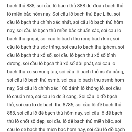
bạch thủ 888, soi cầu lô bạch thủ 888 dự đoán bạch thủ
lô miền bắc hôm nay, Soi cầu lô bạch thủ Bạc Liêu, soi
cầu lô bạch thủ chính xác nhất, soi cầu lô bạch thủ hôm
nay, soi cầu lô bạch thủ miền bắc chuẩn xác, soi cau lo
bach thu qngai, soi cau lo bach thu rong bach kim, soi
cầu lô bạch thủ sóc trăng, soi cau lo bach thu tphcm, soi
cầu lô bạch thủ xổ số, soi cầu lô bạch thủ xổ số bình
dương, soi cầu lô bạch thủ xổ số đài phát, soi cau lo
bach thu xo so vung tau, soi cầu lô bạch thủ xs đà nẵng,
soi cầu lô bạch thủ xsmb, soi cau lo bach thu xsmb hom
nay, Soi cầu lô chính xác 100 đánh lô không lỗ, soi cầu
lô chuẩn mb, soi cau lo de 3 cang, Soi cầu lô đề bạch
thủ, soi cau lo de bach thu 8785, soi cầu lô đề bạch thủ
888, soi cầu lô đề bạch thủ hôm nay, soi cầu lô đề bạch
thủ lô chốt số đẹp, soi cầu lô đề bạch thủ miền bắc, soi
cau lo de bach thu mien bac hom nay, soi cầu lô đề bạch