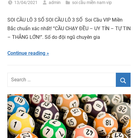
13/04/2021
admin
soi cầu miền nam vip
SOI CẦU LÔ 3 SỐ SOI CẦU LÔ 3 SỐ Soi Cầu VIP Miền
Bắc chuẩn xác nhất! “CẦU CHẠY ĐỀU – UY TÍN – TỰ TIN
– THẮNG LỚN!“. Số do đội ngũ chuyên gia
Continue reading
Search
for:
Searc