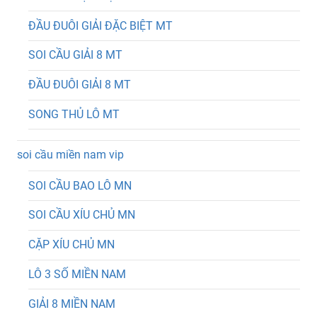
ĐẦU ĐUÔI GIẢI ĐẶC BIỆT MT
SOI CẦU GIẢI 8 MT
ĐẦU ĐUÔI GIẢI 8 MT
SONG THỦ LÔ MT
soi cầu miền nam vip
SOI CẦU BAO LÔ MN
SOI CẦU XÍU CHỦ MN
CẶP XÍU CHỦ MN
LÔ 3 SỐ MIỀN NAM
GIẢI 8 MIỀN NAM