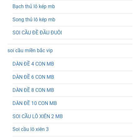
Bạch thủ lô kép mb
Song thủ lô kép mb
SOI CẦU ĐỀ ĐẦU ĐUÔI
soi cầu miền bắc vip
DÀN ĐỀ 4 CON MB
DÀN ĐỀ 6 CON MB
DÀN ĐỀ 8 CON MB
DÀN ĐỀ 10 CON MB
SOI CẦU LÔ XIÊN 2 MB
Soi cầu lô xiên 3