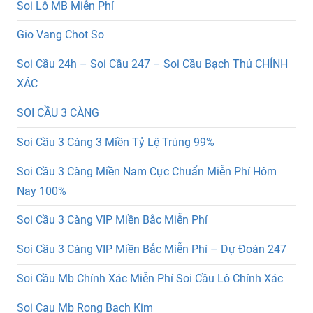
Soi Lô MB Miễn Phí
Gio Vang Chot So
Soi Cầu 24h – Soi Cầu 247 – Soi Cầu Bạch Thủ CHÍNH
XÁC
SOI CẦU 3 CÀNG
Soi Cầu 3 Càng 3 Miền Tỷ Lệ Trúng 99%
Soi Cầu 3 Càng Miền Nam Cực Chuẩn Miễn Phí Hôm
Nay 100%
Soi Cầu 3 Càng VIP Miền Bắc Miễn Phí
Soi Cầu 3 Càng VIP Miền Bắc Miễn Phí – Dự Đoán 247
Soi Cầu Mb Chính Xác Miễn Phí Soi Cầu Lô Chính Xác
Soi Cau Mb Rong Bach Kim