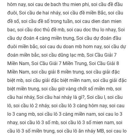
hôm nay, soi cau de bach thu mien phi, soi cầu đề đầu
đuôi, Soi cầu de hai nháy, soi cầu đề miền Bắc, soi cầu
đề số, soi cầu đề số trong tuần, soi cau dien dan mien
bac, soi cầu doc thủ đề mb, soi cau doc thu lo nhay, Soi
cầu dự đoán 4 càng miền trung, Soi cầu dự đoán đầu
đuôi miền bắc, soi cau du doan mb hom nay, soi cầu dự
đoán miền bắc, soi cầu dũng lạc mb, Soi Cầu Giải 7
Miền Nam, Soi Cầu Giải 7 Miền Trung, Soi Cầu Giải 8
Miền Nam, soi cầu giải 8 miền trung, soi cầu giải đặc
biệt mb, soi cầu giải đặc biệt miền nam, soi cầu giải đặc
biệt miền trung, soi cầu giờ vàng chốt số miền mb, soi
cầu hai nháy, Soi cầu hai nháy là gì?, Soi cầu l, soi cầu
lô, soi cầu lô 2 nháy, soi cầu lô 3 càng hôm nay, soi cau
lo 3 cang mb, soi cầu lô 3 càng miền nam, soi cau lo 3
nhay, soi cầu lô 3 số mb, soi cầu lô 3 số mien nam, soi
cầu lô 3 số miền trung, soi cầu lô ăn nháy MB, soi cau lo