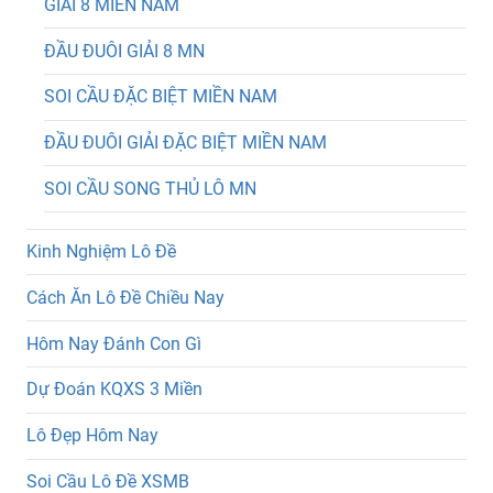
GIẢI 8 MIỀN NAM
ĐẦU ĐUÔI GIẢI 8 MN
SOI CẦU ĐẶC BIỆT MIỀN NAM
ĐẦU ĐUÔI GIẢI ĐẶC BIỆT MIỀN NAM
SOI CẦU SONG THỦ LÔ MN
Kinh Nghiệm Lô Đề
Cách Ăn Lô Đề Chiều Nay
Hôm Nay Đánh Con Gì
Dự Đoán KQXS 3 Miền
Lô Đẹp Hôm Nay
Soi Cầu Lô Đề XSMB