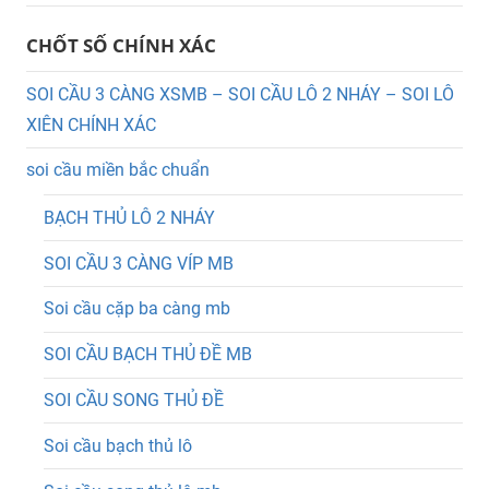
CHỐT SỐ CHÍNH XÁC
SOI CẦU 3 CÀNG XSMB – SOI CẦU LÔ 2 NHÁY – SOI LÔ
XIÊN CHÍNH XÁC
soi cầu miền bắc chuẩn
BẠCH THỦ LÔ 2 NHÁY
SOI CẦU 3 CÀNG VÍP MB
Soi cầu cặp ba càng mb
SOI CẦU BẠCH THỦ ĐỀ MB
SOI CẦU SONG THỦ ĐỀ
Soi cầu bạch thủ lô