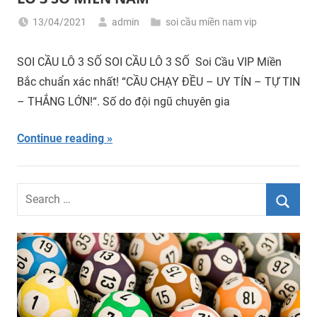
13/04/2021
admin
soi cầu miền nam vip
SOI CẦU LÔ 3 SỐ SOI CẦU LÔ 3 SỐ Soi Cầu VIP Miền
Bắc chuẩn xác nhất! “CẦU CHẠY ĐỀU – UY TÍN – TỰ TIN
– THẮNG LỚN!“. Số do đội ngũ chuyên gia
Continue reading
Search
for:
Searc