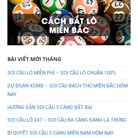
BÀI VIẾT MỚI THÁNG
SOI CẦU LÔ MIỄN PHÍ – SOI CẦU LÔ CHUẨN 100%
DỰ ĐOÁN XSMB – SOI CẦU BẠCH THỦ MIỀN BẮC HÔM
NAY
HƯỚNG DẪN SOI CẦU 3 CÀNG BẤT BẠI
SOI CẦU LÔ 247 – SOI CẦU BA CÀNG ĐÁNH LÀ TRÚNG
BÍ QUYẾT SOI CẦU 3 CÀNG MIỀN NAM HÔM NAY