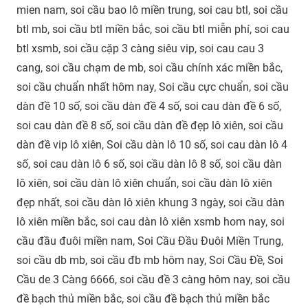
mien nam, soi cầu bao lô miền trung, soi cau btl, soi cầu
btl mb, soi cầu btl miền bắc, soi cầu btl miễn phí, soi cau
btl xsmb, soi cầu cặp 3 càng siêu vip, soi cau cau 3
cang, soi cầu chạm de mb, soi cầu chính xác miền bắc,
soi cầu chuẩn nhất hôm nay, Soi cầu cực chuẩn, soi cầu
dàn đề 10 số, soi cầu dàn đề 4 số, soi cau dàn đề 6 số,
soi cau dàn đề 8 số, soi cầu dàn đề đẹp lô xiên, soi cầu
dàn đề vip lô xiên, Soi cầu dàn lô 10 số, soi cau dàn lô 4
số, soi cau dàn lô 6 số, soi cầu dàn lô 8 số, soi cầu dàn
lô xiên, soi cầu dàn lô xiên chuẩn, soi cầu dàn lô xiên
đẹp nhất, soi cầu dàn lô xiên khung 3 ngày, soi cầu dàn
lô xiên miền bắc, soi cau dàn lô xiên xsmb hom nay, soi
cầu đầu đuôi miền nam, Soi Cầu Đầu Đuôi Miền Trung,
soi cầu db mb, soi cầu đb mb hôm nay, Soi Cầu Đề, Soi
Cầu de 3 Càng 6666, soi cầu đề 3 càng hôm nay, soi cầu
đề bạch thủ miền bắc, soi cầu đề bạch thủ miền bắc