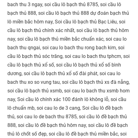
bach thu 3 ngay, soi cầu lô bạch thủ 8785, soi cầu lô
bạch thủ 888, soi cầu lô bạch thủ 888 dự đoán bạch thủ
lô miền bắc hôm nay, Soi cầu lô bạch thủ Bạc Liêu, soi
cầu lô bạch thủ chính xác nhất, soi cầu lô bạch thủ hôm
nay, soi cầu lô bạch thủ miền bắc chuẩn xác, soi cau lo
bach thu qngai, soi cau lo bach thu rong bach kim, soi
cầu lô bạch thủ sóc trăng, soi cau lo bach thu tphcm, soi
cầu lô bạch thủ xổ số, soi cầu lô bạch thủ xổ số bình
dương, soi cầu lô bạch thủ xổ số đài phát, soi cau lo
bach thu xo so vung tau, soi cầu lô bạch thủ xs đà nẵng,
soi cầu lô bạch thủ xsmb, soi cau lo bach thu xsmb hom
nay, Soi cầu lô chính xác 100 đánh lô không lỗ, soi cầu
lô chuẩn mb, soi cau lo de 3 cang, Soi cầu lô đề bạch
thủ, soi cau lo de bach thu 8785, soi cầu lô đề bạch thủ
888, soi cầu lô đề bạch thủ hôm nay, soi cầu lô đề bạch
thủ lô chốt số đẹp, soi cầu lô đề bạch thủ miền bắc, soi