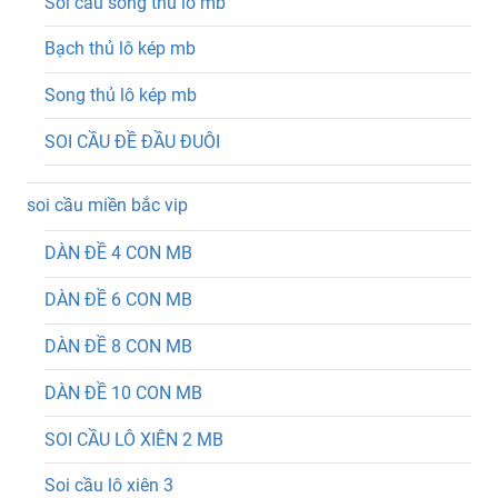
Soi cầu song thủ lô mb
Bạch thủ lô kép mb
Song thủ lô kép mb
SOI CẦU ĐỀ ĐẦU ĐUÔI
soi cầu miền bắc vip
DÀN ĐỀ 4 CON MB
DÀN ĐỀ 6 CON MB
DÀN ĐỀ 8 CON MB
DÀN ĐỀ 10 CON MB
SOI CẦU LÔ XIÊN 2 MB
Soi cầu lô xiên 3