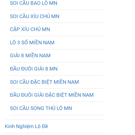
SOI CẦU BAO LÔ MN
SOI CẦU XÍU CHỦ MN
CẶP XÍU CHỦ MN
LÔ 3 SỐ MIỀN NAM
GIẢI 8 MIỀN NAM
ĐẦU ĐUÔI GIẢI 8 MN
SOI CẦU ĐẶC BIỆT MIỀN NAM
ĐẦU ĐUÔI GIẢI ĐẶC BIỆT MIỀN NAM
SOI CẦU SONG THỦ LÔ MN
Kinh Nghiệm Lô Đề