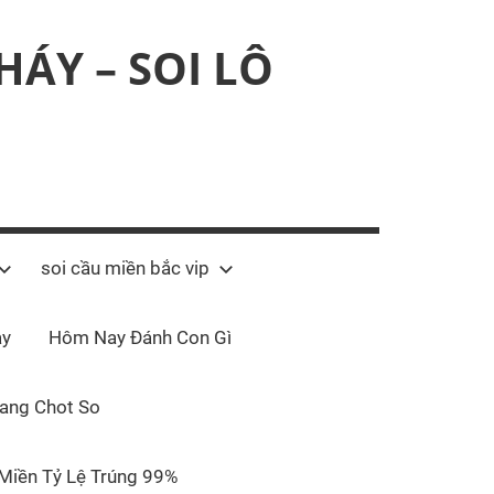
HÁY – SOI LÔ
soi cầu miền bắc vip
ay
Hôm Nay Đánh Con Gì
ang Chot So
 Miền Tỷ Lệ Trúng 99%