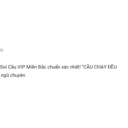
ip
Soi Cầu VIP Miền Bắc chuẩn xác nhất! “CẦU CHẠY ĐỀU
 ngũ chuyên