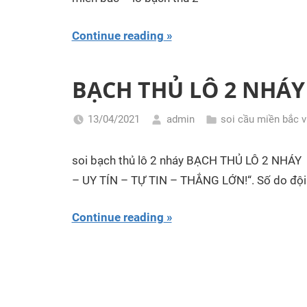
Continue reading
BẠCH THỦ LÔ 2 NHÁY
13/04/2021
admin
soi cầu miền bắc v
soi bạch thủ lô 2 nháy BẠCH THỦ LÔ 2 NHÁY 
– UY TÍN – TỰ TIN – THẮNG LỚN!“. Số do đội
Continue reading