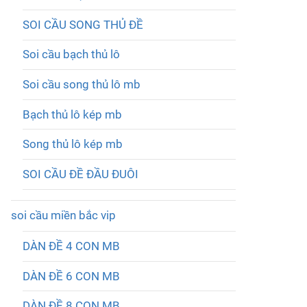
SOI CẦU SONG THỦ ĐỀ
Soi cầu bạch thủ lô
Soi cầu song thủ lô mb
Bạch thủ lô kép mb
Song thủ lô kép mb
SOI CẦU ĐỀ ĐẦU ĐUÔI
soi cầu miền bắc vip
DÀN ĐỀ 4 CON MB
DÀN ĐỀ 6 CON MB
DÀN ĐỀ 8 CON MB