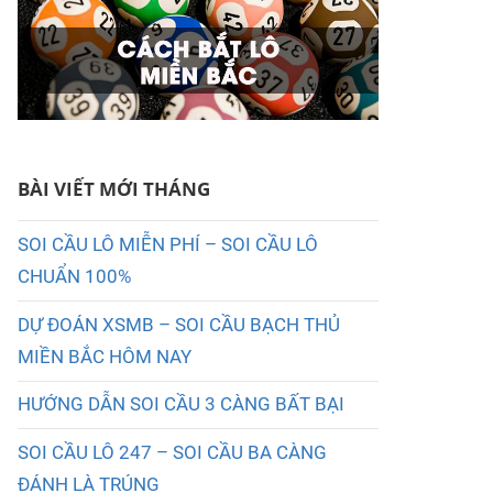
BÀI VIẾT MỚI THÁNG
SOI CẦU LÔ MIỄN PHÍ – SOI CẦU LÔ
CHUẨN 100%
DỰ ĐOÁN XSMB – SOI CẦU BẠCH THỦ
MIỀN BẮC HÔM NAY
HƯỚNG DẪN SOI CẦU 3 CÀNG BẤT BẠI
SOI CẦU LÔ 247 – SOI CẦU BA CÀNG
ĐÁNH LÀ TRÚNG