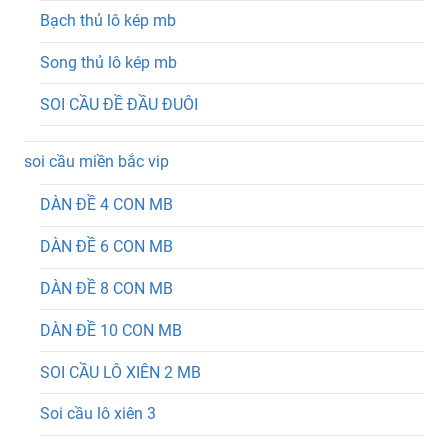
Bạch thủ lô kép mb
Song thủ lô kép mb
SOI CẦU ĐỀ ĐẦU ĐUÔI
soi cầu miền bắc vip
DÀN ĐỀ 4 CON MB
DÀN ĐỀ 6 CON MB
DÀN ĐỀ 8 CON MB
DÀN ĐỀ 10 CON MB
SOI CẦU LÔ XIÊN 2 MB
Soi cầu lô xiên 3