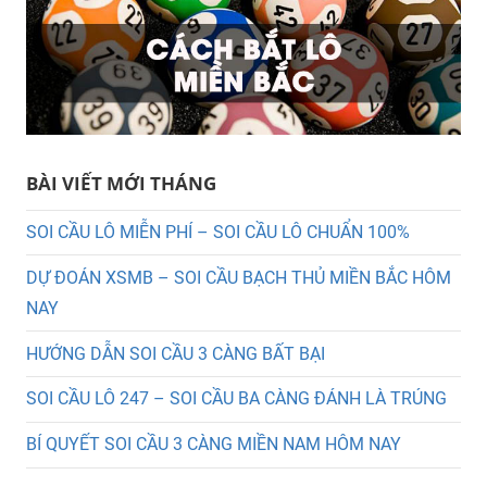
BÀI VIẾT MỚI THÁNG
SOI CẦU LÔ MIỄN PHÍ – SOI CẦU LÔ CHUẨN 100%
DỰ ĐOÁN XSMB – SOI CẦU BẠCH THỦ MIỀN BẮC HÔM
NAY
HƯỚNG DẪN SOI CẦU 3 CÀNG BẤT BẠI
SOI CẦU LÔ 247 – SOI CẦU BA CÀNG ĐÁNH LÀ TRÚNG
BÍ QUYẾT SOI CẦU 3 CÀNG MIỀN NAM HÔM NAY