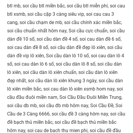
btl mb, soi cầu btl miền bắc, soi cầu btl miễn phí, soi cau
btl xsmb, soi cầu cặp 3 càng siêu vip, soi cau cau 3
cang, soi cầu chạm de mb, soi cầu chính xác miền bắc,
soi cầu chuẩn nhất hôm nay, Soi cầu cực chuẩn, soi cầu
dàn đề 10 số, soi cầu dàn đề 4 số, soi cau dàn đề 6 số,
soi cau dàn đề 8 số, soi cầu dàn đề đẹp lô xiên, soi cầu
dàn đề vip lô xiên, Soi cầu dàn lô 10 số, soi cau dàn lô 4
số, soi cau dàn lô 6 số, soi cầu dàn lô 8 số, soi cầu dàn
lô xiên, soi cầu dàn lô xiên chuẩn, soi cầu dàn lô xiên
đẹp nhất, soi cầu dàn lô xiên khung 3 ngày, soi cầu dàn
lô xiên miền bắc, soi cau dàn lô xiên xsmb hom nay, soi
cầu đầu đuôi miền nam, Soi Cầu Đầu Đuôi Miền Trung,
soi cầu db mb, soi cầu đb mb hôm nay, Soi Cầu Đề, Soi
Cầu de 3 Càng 6666, soi cầu đề 3 càng hôm nay, soi cầu
đề bạch thủ miền bắc, soi cầu đề bạch thủ miền bắc
hôm nay, soi cau de bach thu mien phi, soi cầu đề đầu