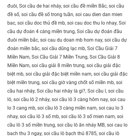
đuôi, Soi cầu de hai nháy, soi cầu đề miền Bắc, soi cầu
đề số, soi cầu đề số trong tuần, soi cau dien dan mien
bac, soi cầu doc thủ đề mb, soi cau doc thu lo nhay, Soi
cầu dự đoán 4 càng miền trung, Soi cầu dự đoán đầu
đuôi miền bắc, soi cau du doan mb hom nay, soi cầu dự
đoán miền bắc, soi cầu dũng lạc mb, Soi Cầu Giải 7
Miền Nam, Soi Cầu Giải 7 Miền Trung, Soi Cầu Giải 8
Miền Nam, soi cầu giải 8 miền trung, soi cầu giải đặc
biệt mb, soi cầu giải đặc biệt miền nam, soi cầu giải đặc
biệt miền trung, soi cầu giờ vàng chốt số miền mb, soi
cầu hai nháy, Soi cầu hai nháy là gì?, Soi cầu l, soi cầu
lô, soi cầu lô 2 nháy, soi cầu lô 3 càng hôm nay, soi cau
lo 3 cang mb, soi cầu lô 3 càng miền nam, soi cau lo 3
nhay, soi cầu lô 3 số mb, soi cầu lô 3 số mien nam, soi
cầu lô 3 số miền trung, soi cầu lô ăn nháy MB, soi cau lo
bach thu 3 ngay, soi cầu lô bạch thủ 8785, soi cầu lô