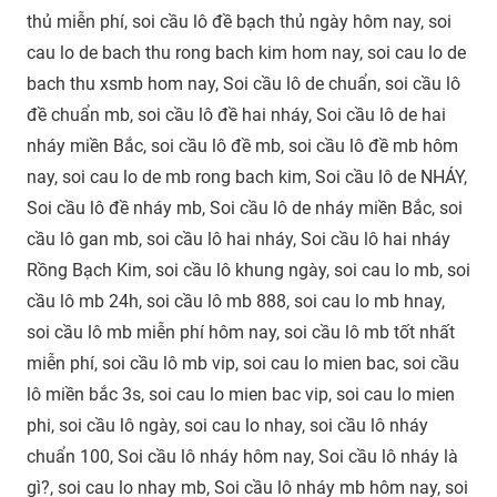
thủ miễn phí, soi cầu lô đề bạch thủ ngày hôm nay, soi
cau lo de bach thu rong bach kim hom nay, soi cau lo de
bach thu xsmb hom nay, Soi cầu lô de chuẩn, soi cầu lô
đề chuẩn mb, soi cầu lô đề hai nháy, Soi cầu lô de hai
nháy miền Bắc, soi cầu lô đề mb, soi cầu lô đề mb hôm
nay, soi cau lo de mb rong bach kim, Soi cầu lô de NHÁY,
Soi cầu lô đề nháy mb, Soi cầu lô de nháy miền Bắc, soi
cầu lô gan mb, soi cầu lô hai nháy, Soi cầu lô hai nháy
Rồng Bạch Kim, soi cầu lô khung ngày, soi cau lo mb, soi
cầu lô mb 24h, soi cầu lô mb 888, soi cau lo mb hnay,
soi cầu lô mb miễn phí hôm nay, soi cầu lô mb tốt nhất
miễn phí, soi cầu lô mb vip, soi cau lo mien bac, soi cầu
lô miền bắc 3s, soi cau lo mien bac vip, soi cau lo mien
phi, soi cầu lô ngày, soi cau lo nhay, soi cầu lô nháy
chuẩn 100, Soi cầu lô nháy hôm nay, Soi cầu lô nháy là
gì?, soi cau lo nhay mb, Soi cầu lô nháy mb hôm nay, soi