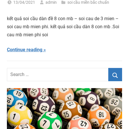
13/04/2021
admin
soi cầu miền bắc chuẩn
kết quả soi cầu dàn đề 8 con mb – soi cau de 3 mien –
soi cau mb mien phi. kết quả soi cầu dàn 8 con mb .Soi
cau mb mien phi soi
Continue reading
Search
for:
Searc