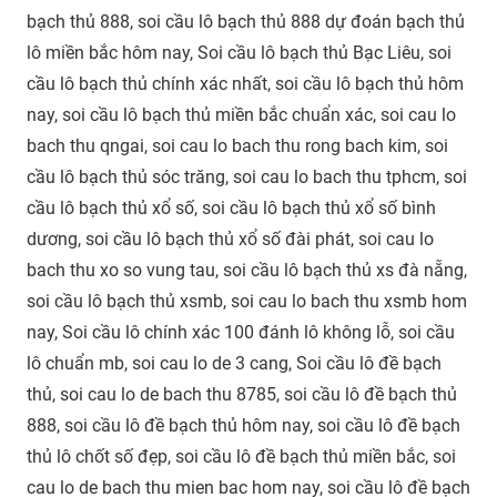
bạch thủ 888, soi cầu lô bạch thủ 888 dự đoán bạch thủ
lô miền bắc hôm nay, Soi cầu lô bạch thủ Bạc Liêu, soi
cầu lô bạch thủ chính xác nhất, soi cầu lô bạch thủ hôm
nay, soi cầu lô bạch thủ miền bắc chuẩn xác, soi cau lo
bach thu qngai, soi cau lo bach thu rong bach kim, soi
cầu lô bạch thủ sóc trăng, soi cau lo bach thu tphcm, soi
cầu lô bạch thủ xổ số, soi cầu lô bạch thủ xổ số bình
dương, soi cầu lô bạch thủ xổ số đài phát, soi cau lo
bach thu xo so vung tau, soi cầu lô bạch thủ xs đà nẵng,
soi cầu lô bạch thủ xsmb, soi cau lo bach thu xsmb hom
nay, Soi cầu lô chính xác 100 đánh lô không lỗ, soi cầu
lô chuẩn mb, soi cau lo de 3 cang, Soi cầu lô đề bạch
thủ, soi cau lo de bach thu 8785, soi cầu lô đề bạch thủ
888, soi cầu lô đề bạch thủ hôm nay, soi cầu lô đề bạch
thủ lô chốt số đẹp, soi cầu lô đề bạch thủ miền bắc, soi
cau lo de bach thu mien bac hom nay, soi cầu lô đề bạch