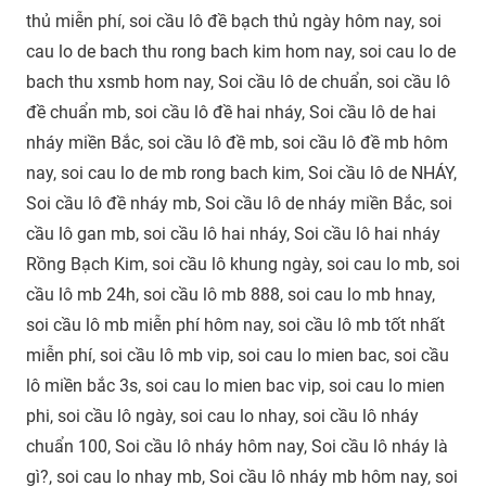
thủ miễn phí, soi cầu lô đề bạch thủ ngày hôm nay, soi
cau lo de bach thu rong bach kim hom nay, soi cau lo de
bach thu xsmb hom nay, Soi cầu lô de chuẩn, soi cầu lô
đề chuẩn mb, soi cầu lô đề hai nháy, Soi cầu lô de hai
nháy miền Bắc, soi cầu lô đề mb, soi cầu lô đề mb hôm
nay, soi cau lo de mb rong bach kim, Soi cầu lô de NHÁY,
Soi cầu lô đề nháy mb, Soi cầu lô de nháy miền Bắc, soi
cầu lô gan mb, soi cầu lô hai nháy, Soi cầu lô hai nháy
Rồng Bạch Kim, soi cầu lô khung ngày, soi cau lo mb, soi
cầu lô mb 24h, soi cầu lô mb 888, soi cau lo mb hnay,
soi cầu lô mb miễn phí hôm nay, soi cầu lô mb tốt nhất
miễn phí, soi cầu lô mb vip, soi cau lo mien bac, soi cầu
lô miền bắc 3s, soi cau lo mien bac vip, soi cau lo mien
phi, soi cầu lô ngày, soi cau lo nhay, soi cầu lô nháy
chuẩn 100, Soi cầu lô nháy hôm nay, Soi cầu lô nháy là
gì?, soi cau lo nhay mb, Soi cầu lô nháy mb hôm nay, soi