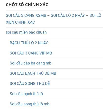
CHỐT SỐ CHÍNH XÁC
SOI CẦU 3 CÀNG XSMB – SOI CẦU LÔ 2 NHÁY – SOI LÔ
XIÊN CHÍNH XÁC
soi cầu miền bắc chuẩn
BẠCH THỦ LÔ 2 NHÁY
SOI CẦU 3 CÀNG VÍP MB
Soi cầu cặp ba càng mb
SOI CẦU BẠCH THỦ ĐỀ MB
SOI CẦU SONG THỦ ĐỀ
Soi cầu bạch thủ lô
Soi cầu song thủ lô mb