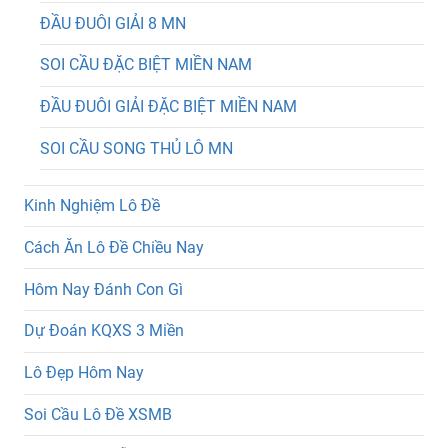
ĐẦU ĐUÔI GIẢI 8 MN
SOI CẦU ĐẶC BIỆT MIỀN NAM
ĐẦU ĐUÔI GIẢI ĐẶC BIỆT MIỀN NAM
SOI CẦU SONG THỦ LÔ MN
Kinh Nghiệm Lô Đề
Cách Ăn Lô Đề Chiều Nay
Hôm Nay Đánh Con Gì
Dự Đoán KQXS 3 Miền
Lô Đẹp Hôm Nay
Soi Cầu Lô Đề XSMB