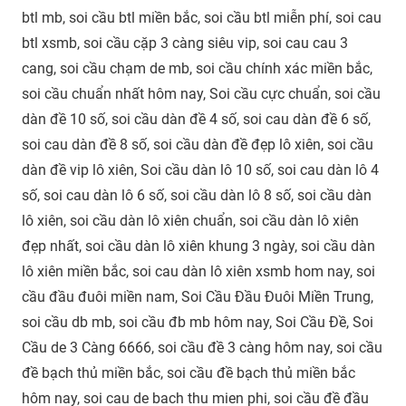
btl mb, soi cầu btl miền bắc, soi cầu btl miễn phí, soi cau
btl xsmb, soi cầu cặp 3 càng siêu vip, soi cau cau 3
cang, soi cầu chạm de mb, soi cầu chính xác miền bắc,
soi cầu chuẩn nhất hôm nay, Soi cầu cực chuẩn, soi cầu
dàn đề 10 số, soi cầu dàn đề 4 số, soi cau dàn đề 6 số,
soi cau dàn đề 8 số, soi cầu dàn đề đẹp lô xiên, soi cầu
dàn đề vip lô xiên, Soi cầu dàn lô 10 số, soi cau dàn lô 4
số, soi cau dàn lô 6 số, soi cầu dàn lô 8 số, soi cầu dàn
lô xiên, soi cầu dàn lô xiên chuẩn, soi cầu dàn lô xiên
đẹp nhất, soi cầu dàn lô xiên khung 3 ngày, soi cầu dàn
lô xiên miền bắc, soi cau dàn lô xiên xsmb hom nay, soi
cầu đầu đuôi miền nam, Soi Cầu Đầu Đuôi Miền Trung,
soi cầu db mb, soi cầu đb mb hôm nay, Soi Cầu Đề, Soi
Cầu de 3 Càng 6666, soi cầu đề 3 càng hôm nay, soi cầu
đề bạch thủ miền bắc, soi cầu đề bạch thủ miền bắc
hôm nay, soi cau de bach thu mien phi, soi cầu đề đầu