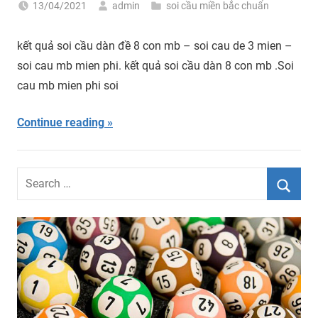
13/04/2021
admin
soi cầu miền bắc chuẩn
kết quả soi cầu dàn đề 8 con mb – soi cau de 3 mien –
soi cau mb mien phi. kết quả soi cầu dàn 8 con mb .Soi
cau mb mien phi soi
Continue reading
Search
for:
Searc