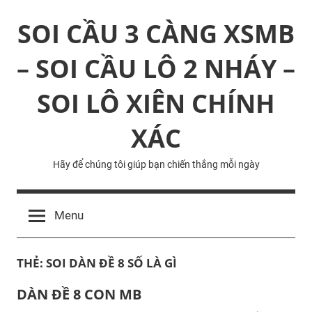
Skip
SOI CẦU 3 CÀNG XSMB
to
content
– SOI CẦU LÔ 2 NHÁY –
SOI LÔ XIÊN CHÍNH
XÁC
Hãy để chúng tôi giúp bạn chiến thắng mỗi ngày
Menu
THẺ:
SOI DÀN ĐỀ 8 SỐ LÀ GÌ
DÀN ĐỀ 8 CON MB