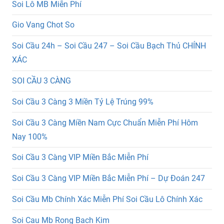
Soi Lô MB Miễn Phí
Gio Vang Chot So
Soi Cầu 24h – Soi Cầu 247 – Soi Cầu Bạch Thủ CHÍNH
XÁC
SOI CẦU 3 CÀNG
Soi Cầu 3 Càng 3 Miền Tỷ Lệ Trúng 99%
Soi Cầu 3 Càng Miền Nam Cực Chuẩn Miễn Phí Hôm
Nay 100%
Soi Cầu 3 Càng VIP Miền Bắc Miễn Phí
Soi Cầu 3 Càng VIP Miền Bắc Miễn Phí – Dự Đoán 247
Soi Cầu Mb Chính Xác Miễn Phí Soi Cầu Lô Chính Xác
Soi Cau Mb Rong Bach Kim