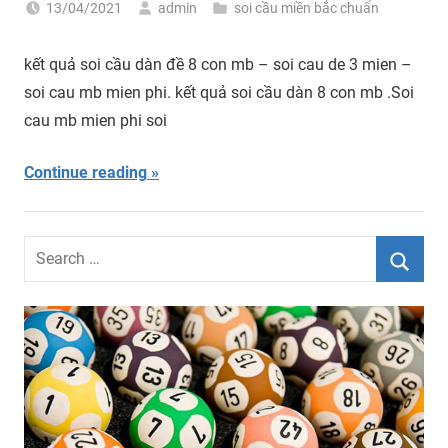
13/04/2021
admin
soi cầu miền bắc chuẩn
kết quả soi cầu dàn đề 8 con mb – soi cau de 3 mien –
soi cau mb mien phi. kết quả soi cầu dàn 8 con mb .Soi
cau mb mien phi soi
Continue reading
Search
for:
Searc