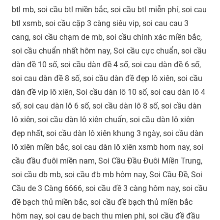
btl mb, soi cầu btl miền bắc, soi cầu btl miễn phí, soi cau
btl xsmb, soi cầu cặp 3 càng siêu vip, soi cau cau 3
cang, soi cầu chạm de mb, soi cầu chính xác miền bắc,
soi cầu chuẩn nhất hôm nay, Soi cầu cực chuẩn, soi cầu
dàn đề 10 số, soi cầu dàn đề 4 số, soi cau dàn đề 6 số,
soi cau dàn đề 8 số, soi cầu dàn đề đẹp lô xiên, soi cầu
dàn đề vip lô xiên, Soi cầu dàn lô 10 số, soi cau dàn lô 4
số, soi cau dàn lô 6 số, soi cầu dàn lô 8 số, soi cầu dàn
lô xiên, soi cầu dàn lô xiên chuẩn, soi cầu dàn lô xiên
đẹp nhất, soi cầu dàn lô xiên khung 3 ngày, soi cầu dàn
lô xiên miền bắc, soi cau dàn lô xiên xsmb hom nay, soi
cầu đầu đuôi miền nam, Soi Cầu Đầu Đuôi Miền Trung,
soi cầu db mb, soi cầu đb mb hôm nay, Soi Cầu Đề, Soi
Cầu de 3 Càng 6666, soi cầu đề 3 càng hôm nay, soi cầu
đề bạch thủ miền bắc, soi cầu đề bạch thủ miền bắc
hôm nay, soi cau de bach thu mien phi, soi cầu đề đầu