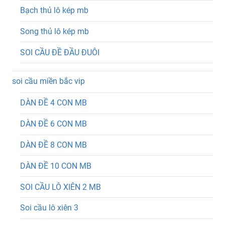
Bạch thủ lô kép mb
Song thủ lô kép mb
SOI CẦU ĐỀ ĐẦU ĐUÔI
soi cầu miền bắc vip
DÀN ĐỀ 4 CON MB
DÀN ĐỀ 6 CON MB
DÀN ĐỀ 8 CON MB
DÀN ĐỀ 10 CON MB
SOI CẦU LÔ XIÊN 2 MB
Soi cầu lô xiên 3