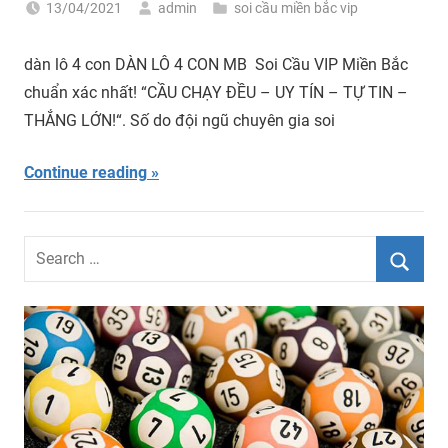
13/04/2021
admin
soi cầu miền bắc vip
dàn lô 4 con DÀN LÔ 4 CON MB Soi Cầu VIP Miền Bắc
chuẩn xác nhất! “CẦU CHẠY ĐỀU – UY TÍN – TỰ TIN –
THẮNG LỚN!“. Số do đội ngũ chuyên gia soi
Continue reading
Search
for:
Searc