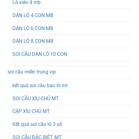
Lô xiên 4 mb
DÀN LÔ 4 CON MB
DÀN LÔ 6 CON MB
DÀN LÔ 8 CON MB
SOI CẦU DÀN LÔ 10 CON
soi cầu miền trung vip
kết quả soi cầu bao lô mt
SOI CẦU XÍU CHỦ MT
CẶP XÍU CHỦ MT
Kết quả soi cầu lô 3 số
SOI CẦU ĐẶC BIỆT MT