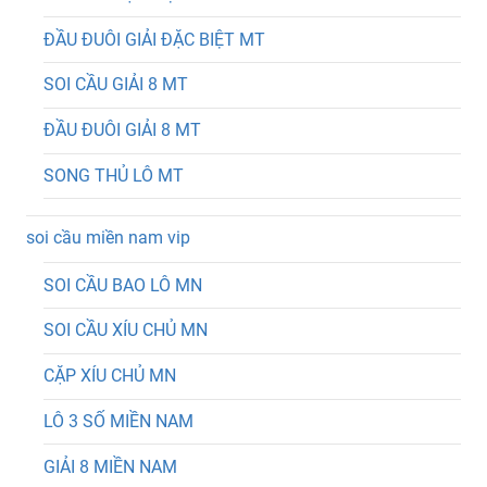
ĐẦU ĐUÔI GIẢI ĐẶC BIỆT MT
SOI CẦU GIẢI 8 MT
ĐẦU ĐUÔI GIẢI 8 MT
SONG THỦ LÔ MT
soi cầu miền nam vip
SOI CẦU BAO LÔ MN
SOI CẦU XÍU CHỦ MN
CẶP XÍU CHỦ MN
LÔ 3 SỐ MIỀN NAM
GIẢI 8 MIỀN NAM