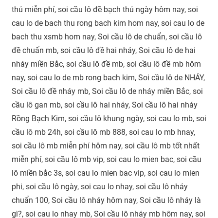
thủ miễn phí, soi cầu lô đề bạch thủ ngày hôm nay, soi
cau lo de bach thu rong bach kim hom nay, soi cau lo de
bach thu xsmb hom nay, Soi cầu lô de chuẩn, soi cầu lô
đề chuẩn mb, soi cầu lô đề hai nháy, Soi cầu lô de hai
nháy miền Bắc, soi cầu lô đề mb, soi cầu lô đề mb hôm
nay, soi cau lo de mb rong bach kim, Soi cầu lô de NHÁY,
Soi cầu lô đề nháy mb, Soi cầu lô de nháy miền Bắc, soi
cầu lô gan mb, soi cầu lô hai nháy, Soi cầu lô hai nháy
Rồng Bạch Kim, soi cầu lô khung ngày, soi cau lo mb, soi
cầu lô mb 24h, soi cầu lô mb 888, soi cau lo mb hnay,
soi cầu lô mb miễn phí hôm nay, soi cầu lô mb tốt nhất
miễn phí, soi cầu lô mb vip, soi cau lo mien bac, soi cầu
lô miền bắc 3s, soi cau lo mien bac vip, soi cau lo mien
phi, soi cầu lô ngày, soi cau lo nhay, soi cầu lô nháy
chuẩn 100, Soi cầu lô nháy hôm nay, Soi cầu lô nháy là
gì?, soi cau lo nhay mb, Soi cầu lô nháy mb hôm nay, soi