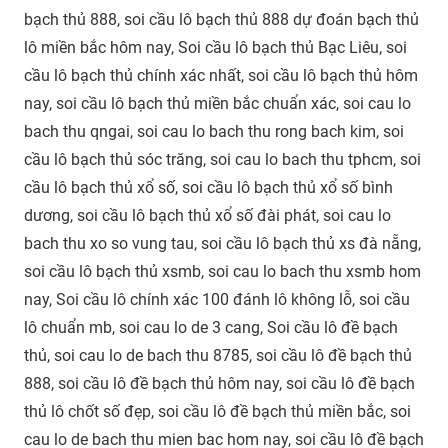
bạch thủ 888, soi cầu lô bạch thủ 888 dự đoán bạch thủ
lô miền bắc hôm nay, Soi cầu lô bạch thủ Bạc Liêu, soi
cầu lô bạch thủ chính xác nhất, soi cầu lô bạch thủ hôm
nay, soi cầu lô bạch thủ miền bắc chuẩn xác, soi cau lo
bach thu qngai, soi cau lo bach thu rong bach kim, soi
cầu lô bạch thủ sóc trăng, soi cau lo bach thu tphcm, soi
cầu lô bạch thủ xổ số, soi cầu lô bạch thủ xổ số bình
dương, soi cầu lô bạch thủ xổ số đài phát, soi cau lo
bach thu xo so vung tau, soi cầu lô bạch thủ xs đà nẵng,
soi cầu lô bạch thủ xsmb, soi cau lo bach thu xsmb hom
nay, Soi cầu lô chính xác 100 đánh lô không lỗ, soi cầu
lô chuẩn mb, soi cau lo de 3 cang, Soi cầu lô đề bạch
thủ, soi cau lo de bach thu 8785, soi cầu lô đề bạch thủ
888, soi cầu lô đề bạch thủ hôm nay, soi cầu lô đề bạch
thủ lô chốt số đẹp, soi cầu lô đề bạch thủ miền bắc, soi
cau lo de bach thu mien bac hom nay, soi cầu lô đề bạch