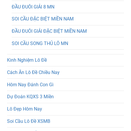
ĐẦU ĐUÔI GIẢI 8 MN
SOI CẦU ĐẶC BIỆT MIỀN NAM
ĐẦU ĐUÔI GIẢI ĐẶC BIỆT MIỀN NAM
SOI CẦU SONG THỦ LÔ MN
Kinh Nghiệm Lô Đề
Cách Ăn Lô Đề Chiều Nay
Hôm Nay Đánh Con Gì
Dự Đoán KQXS 3 Miền
Lô Đẹp Hôm Nay
Soi Cầu Lô Đề XSMB