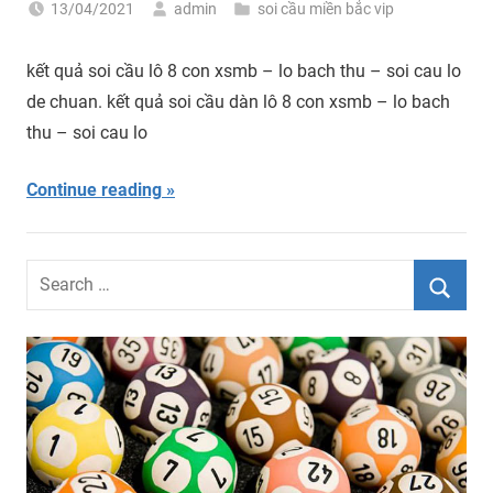
13/04/2021
admin
soi cầu miền bắc vip
kết quả soi cầu lô 8 con xsmb – lo bach thu – soi cau lo
de chuan. kết quả soi cầu dàn lô 8 con xsmb – lo bach
thu – soi cau lo
Continue reading
Search
for:
Searc