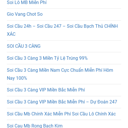
Soi Lô MB Miễn Phí
Gio Vang Chot So
Soi Cầu 24h – Soi Cầu 247 – Soi Cầu Bạch Thủ CHÍNH
XÁC
SOI CẦU 3 CÀNG
Soi Cầu 3 Càng 3 Miền Tỷ Lệ Trúng 99%
Soi Cầu 3 Càng Miền Nam Cực Chuẩn Miễn Phí Hôm
Nay 100%
Soi Cầu 3 Càng VIP Miền Bắc Miễn Phí
Soi Cầu 3 Càng VIP Miền Bắc Miễn Phí – Dự Đoán 247
Soi Cầu Mb Chính Xác Miễn Phí Soi Cầu Lô Chính Xác
Soi Cau Mb Rong Bach Kim