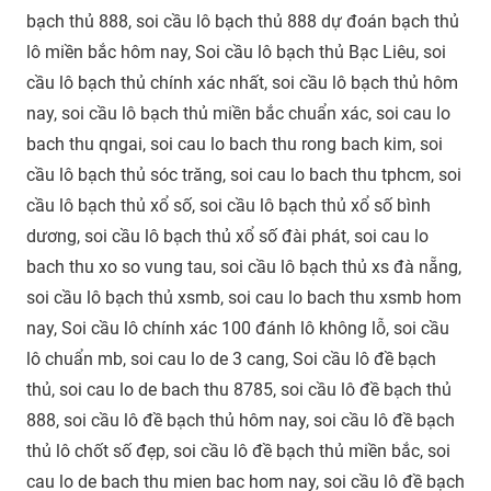
bạch thủ 888, soi cầu lô bạch thủ 888 dự đoán bạch thủ
lô miền bắc hôm nay, Soi cầu lô bạch thủ Bạc Liêu, soi
cầu lô bạch thủ chính xác nhất, soi cầu lô bạch thủ hôm
nay, soi cầu lô bạch thủ miền bắc chuẩn xác, soi cau lo
bach thu qngai, soi cau lo bach thu rong bach kim, soi
cầu lô bạch thủ sóc trăng, soi cau lo bach thu tphcm, soi
cầu lô bạch thủ xổ số, soi cầu lô bạch thủ xổ số bình
dương, soi cầu lô bạch thủ xổ số đài phát, soi cau lo
bach thu xo so vung tau, soi cầu lô bạch thủ xs đà nẵng,
soi cầu lô bạch thủ xsmb, soi cau lo bach thu xsmb hom
nay, Soi cầu lô chính xác 100 đánh lô không lỗ, soi cầu
lô chuẩn mb, soi cau lo de 3 cang, Soi cầu lô đề bạch
thủ, soi cau lo de bach thu 8785, soi cầu lô đề bạch thủ
888, soi cầu lô đề bạch thủ hôm nay, soi cầu lô đề bạch
thủ lô chốt số đẹp, soi cầu lô đề bạch thủ miền bắc, soi
cau lo de bach thu mien bac hom nay, soi cầu lô đề bạch