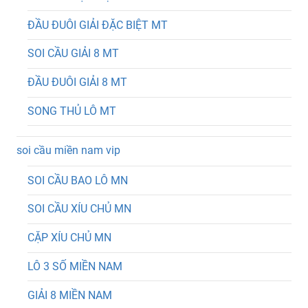
ĐẦU ĐUÔI GIẢI ĐẶC BIỆT MT
SOI CẦU GIẢI 8 MT
ĐẦU ĐUÔI GIẢI 8 MT
SONG THỦ LÔ MT
soi cầu miền nam vip
SOI CẦU BAO LÔ MN
SOI CẦU XÍU CHỦ MN
CẶP XÍU CHỦ MN
LÔ 3 SỐ MIỀN NAM
GIẢI 8 MIỀN NAM