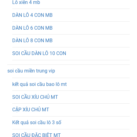
Lô xiên 4 mb
DÀN LÔ 4 CON MB
DÀN LÔ 6 CON MB
DÀN LÔ 8 CON MB
SOI CẦU DÀN LÔ 10 CON
soi cầu miền trung vip
kết quả soi cầu bao lô mt
SOI CẦU XÍU CHỦ MT
CẶP XÍU CHỦ MT
Kết quả soi cầu lô 3 số
SOI CẦU ĐẶC BIỆT MT