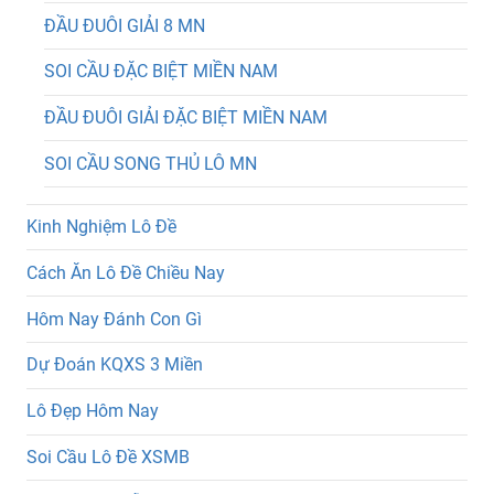
ĐẦU ĐUÔI GIẢI 8 MN
SOI CẦU ĐẶC BIỆT MIỀN NAM
ĐẦU ĐUÔI GIẢI ĐẶC BIỆT MIỀN NAM
SOI CẦU SONG THỦ LÔ MN
Kinh Nghiệm Lô Đề
Cách Ăn Lô Đề Chiều Nay
Hôm Nay Đánh Con Gì
Dự Đoán KQXS 3 Miền
Lô Đẹp Hôm Nay
Soi Cầu Lô Đề XSMB