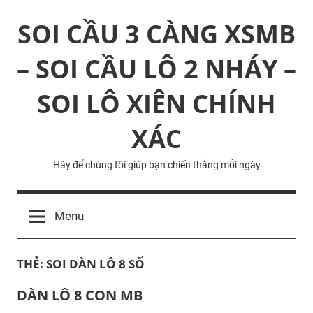
Skip
SOI CẦU 3 CÀNG XSMB
to
content
– SOI CẦU LÔ 2 NHÁY –
SOI LÔ XIÊN CHÍNH
XÁC
Hãy để chúng tôi giúp bạn chiến thắng mỗi ngày
Menu
THẺ:
SOI DÀN LÔ 8 SỐ
DÀN LÔ 8 CON MB