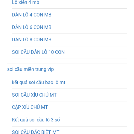
Lô xiên 4 mb
DÀN LÔ 4 CON MB
DÀN LÔ 6 CON MB
DÀN LÔ 8 CON MB
SOI CẦU DÀN LÔ 10 CON
soi cầu miền trung vip
kết quả soi cầu bao lô mt
SOI CẦU XÍU CHỦ MT
CẶP XÍU CHỦ MT
Kết quả soi cầu lô 3 số
SOI CẦU ĐẶC BIỆT MT