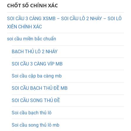
CHỐT SỐ CHÍNH XÁC
SOI CẦU 3 CÀNG XSMB – SOI CẦU LÔ 2 NHÁY – SOI LÔ
XIÊN CHÍNH XÁC
soi cầu miền bắc chuẩn
BẠCH THỦ LÔ 2 NHÁY
SOI CẦU 3 CÀNG VÍP MB
Soi cầu cặp ba càng mb
SOI CẦU BẠCH THỦ ĐỀ MB
SOI CẦU SONG THỦ ĐỀ
Soi cầu bạch thủ lô
Soi cầu song thủ lô mb