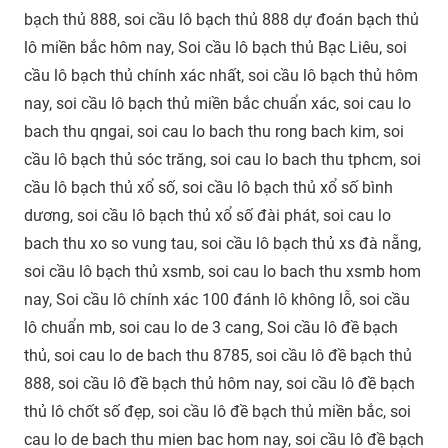
bạch thủ 888, soi cầu lô bạch thủ 888 dự đoán bạch thủ
lô miền bắc hôm nay, Soi cầu lô bạch thủ Bạc Liêu, soi
cầu lô bạch thủ chính xác nhất, soi cầu lô bạch thủ hôm
nay, soi cầu lô bạch thủ miền bắc chuẩn xác, soi cau lo
bach thu qngai, soi cau lo bach thu rong bach kim, soi
cầu lô bạch thủ sóc trăng, soi cau lo bach thu tphcm, soi
cầu lô bạch thủ xổ số, soi cầu lô bạch thủ xổ số bình
dương, soi cầu lô bạch thủ xổ số đài phát, soi cau lo
bach thu xo so vung tau, soi cầu lô bạch thủ xs đà nẵng,
soi cầu lô bạch thủ xsmb, soi cau lo bach thu xsmb hom
nay, Soi cầu lô chính xác 100 đánh lô không lỗ, soi cầu
lô chuẩn mb, soi cau lo de 3 cang, Soi cầu lô đề bạch
thủ, soi cau lo de bach thu 8785, soi cầu lô đề bạch thủ
888, soi cầu lô đề bạch thủ hôm nay, soi cầu lô đề bạch
thủ lô chốt số đẹp, soi cầu lô đề bạch thủ miền bắc, soi
cau lo de bach thu mien bac hom nay, soi cầu lô đề bạch