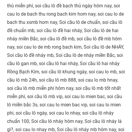
thủ miễn phí, soi cầu lô đề bạch thủ ngày hôm nay, soi
cau lo de bach thu rong bach kim hom nay, soi cau lo de
bach thu xsmb hom nay, Soi cầu lô de chuẩn, soi cầu lô
đề chuẩn mb, soi cầu lô đề hai nháy, Soi cầu lô de hai
nháy miền Bắc, soi cầu lô đề mb, soi cầu lô đề mb hôm
nay, soi cau lo de mb rong bach kim, Soi cầu lô de NHÁY,
Soi cầu lô đề nháy mb, Soi cầu lô de nháy miền Bắc, soi
cầu lô gan mb, soi cầu lô hai nháy, Soi cầu lô hai nháy
Rồng Bạch Kim, soi cầu lô khung ngày, soi cau lo mb, soi
cầu lô mb 24h, soi cầu lô mb 888, soi cau lo mb hnay,
soi cầu lô mb miễn phí hôm nay, soi cầu lô mb tốt nhất
miễn phí, soi cầu lô mb vip, soi cau lo mien bac, soi cầu
lô miền bắc 3s, soi cau lo mien bac vip, soi cau lo mien
phi, soi cầu lô ngày, soi cau lo nhay, soi cầu lô nháy
chuẩn 100, Soi cầu lô nháy hôm nay, Soi cầu lô nháy là
gì?, soi cau lo nhay mb, Soi cầu lô nháy mb hôm nay, soi