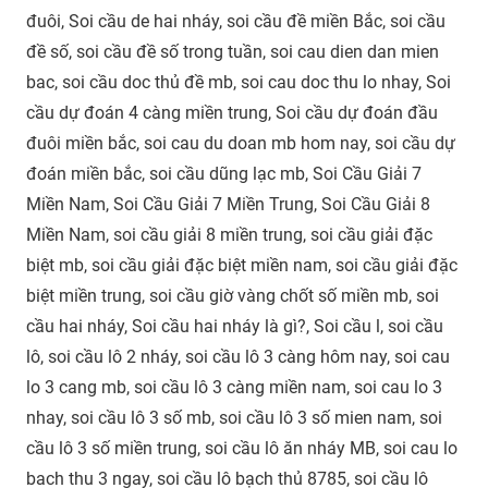
đuôi, Soi cầu de hai nháy, soi cầu đề miền Bắc, soi cầu
đề số, soi cầu đề số trong tuần, soi cau dien dan mien
bac, soi cầu doc thủ đề mb, soi cau doc thu lo nhay, Soi
cầu dự đoán 4 càng miền trung, Soi cầu dự đoán đầu
đuôi miền bắc, soi cau du doan mb hom nay, soi cầu dự
đoán miền bắc, soi cầu dũng lạc mb, Soi Cầu Giải 7
Miền Nam, Soi Cầu Giải 7 Miền Trung, Soi Cầu Giải 8
Miền Nam, soi cầu giải 8 miền trung, soi cầu giải đặc
biệt mb, soi cầu giải đặc biệt miền nam, soi cầu giải đặc
biệt miền trung, soi cầu giờ vàng chốt số miền mb, soi
cầu hai nháy, Soi cầu hai nháy là gì?, Soi cầu l, soi cầu
lô, soi cầu lô 2 nháy, soi cầu lô 3 càng hôm nay, soi cau
lo 3 cang mb, soi cầu lô 3 càng miền nam, soi cau lo 3
nhay, soi cầu lô 3 số mb, soi cầu lô 3 số mien nam, soi
cầu lô 3 số miền trung, soi cầu lô ăn nháy MB, soi cau lo
bach thu 3 ngay, soi cầu lô bạch thủ 8785, soi cầu lô