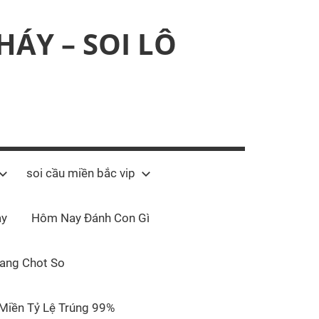
HÁY – SOI LÔ
soi cầu miền bắc vip
ay
Hôm Nay Đánh Con Gì
ang Chot So
 Miền Tỷ Lệ Trúng 99%