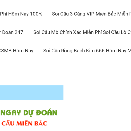
 Phí Hôm Nay 100%
Soi Cầu 3 Càng VIP Miền Bắc Miễn 
ự Đoán 247
Soi Cầu Mb Chính Xác Miễn Phí Soi Cầu Lô C
ô XSMB Hôm Nay
Soi Cầu Rồng Bạch Kim 666 Hôm Nay M