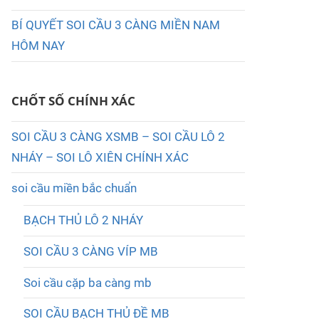
BÍ QUYẾT SOI CẦU 3 CÀNG MIỀN NAM
HÔM NAY
CHỐT SỐ CHÍNH XÁC
SOI CẦU 3 CÀNG XSMB – SOI CẦU LÔ 2
NHÁY – SOI LÔ XIÊN CHÍNH XÁC
soi cầu miền bắc chuẩn
BẠCH THỦ LÔ 2 NHÁY
SOI CẦU 3 CÀNG VÍP MB
Soi cầu cặp ba càng mb
SOI CẦU BẠCH THỦ ĐỀ MB