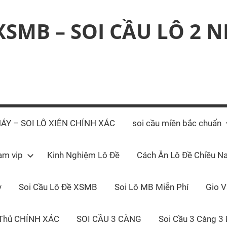
XSMB – SOI CẦU LÔ 2 N
ÁY – SOI LÔ XIÊN CHÍNH XÁC
soi cầu miền bắc chuẩn
am vip
Kinh Nghiệm Lô Đề
Cách Ăn Lô Đề Chiều N
y
Soi Cầu Lô Đề XSMB
Soi Lô MB Miễn Phí
Gio V
h Thủ CHÍNH XÁC
SOI CẦU 3 CÀNG
Soi Cầu 3 Càng 3