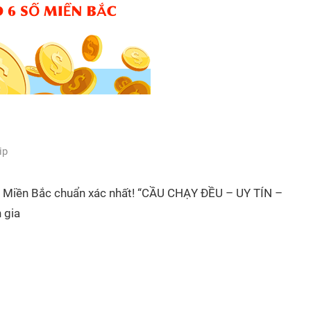
ip
IP Miền Bắc chuẩn xác nhất! “CẦU CHẠY ĐỀU – UY TÍN –
 gia