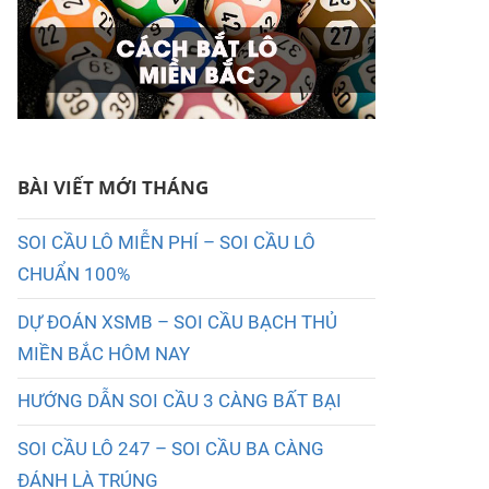
BÀI VIẾT MỚI THÁNG
SOI CẦU LÔ MIỄN PHÍ – SOI CẦU LÔ
CHUẨN 100%
DỰ ĐOÁN XSMB – SOI CẦU BẠCH THỦ
MIỀN BẮC HÔM NAY
HƯỚNG DẪN SOI CẦU 3 CÀNG BẤT BẠI
SOI CẦU LÔ 247 – SOI CẦU BA CÀNG
ĐÁNH LÀ TRÚNG