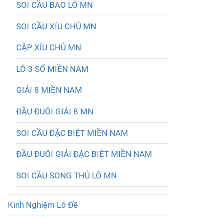
SOI CẦU BAO LÔ MN
SOI CẦU XÍU CHỦ MN
CẶP XÍU CHỦ MN
LÔ 3 SỐ MIỀN NAM
GIẢI 8 MIỀN NAM
ĐẦU ĐUÔI GIẢI 8 MN
SOI CẦU ĐẶC BIỆT MIỀN NAM
ĐẦU ĐUÔI GIẢI ĐẶC BIỆT MIỀN NAM
SOI CẦU SONG THỦ LÔ MN
Kinh Nghiệm Lô Đề