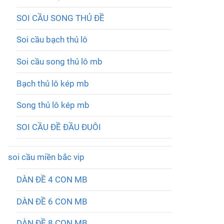
SOI CẦU SONG THỦ ĐỀ
Soi cầu bạch thủ lô
Soi cầu song thủ lô mb
Bạch thủ lô kép mb
Song thủ lô kép mb
SOI CẦU ĐỀ ĐẦU ĐUÔI
soi cầu miền bắc vip
DÀN ĐỀ 4 CON MB
DÀN ĐỀ 6 CON MB
DÀN ĐỀ 8 CON MB