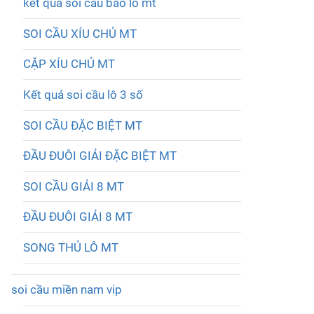
kết quả soi cầu bao lô mt
SOI CẦU XÍU CHỦ MT
CẶP XÍU CHỦ MT
Kết quả soi cầu lô 3 số
SOI CẦU ĐẶC BIỆT MT
ĐẦU ĐUÔI GIẢI ĐẶC BIỆT MT
SOI CẦU GIẢI 8 MT
ĐẦU ĐUÔI GIẢI 8 MT
SONG THỦ LÔ MT
soi cầu miền nam vip