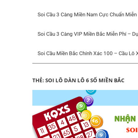
Soi Cầu 3 Càng Miền Nam Cực Chuẩn Miễn
Soi Cầu 3 Càng VIP Miền Bắc Miễn Phí – D
Soi Cầu Miền Bắc Chính Xác 100 – Cầu L
THẺ:
SOI LÔ DÀN LÔ 6 SỐ MIỀN BẮC