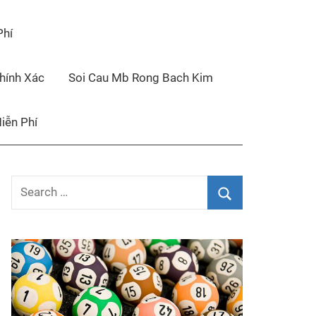
Phí
hính Xác
Soi Cau Mb Rong Bach Kim
iễn Phí
Search
for:
Search