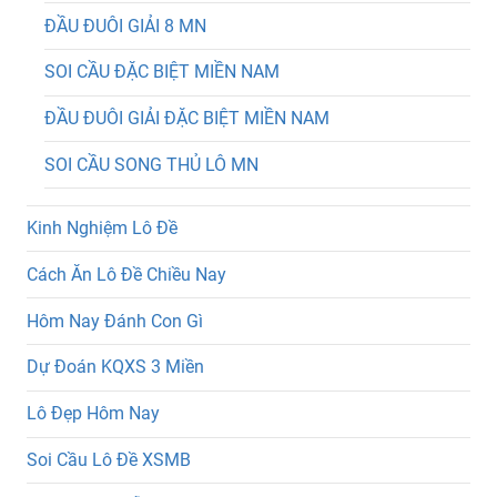
ĐẦU ĐUÔI GIẢI 8 MN
SOI CẦU ĐẶC BIỆT MIỀN NAM
ĐẦU ĐUÔI GIẢI ĐẶC BIỆT MIỀN NAM
SOI CẦU SONG THỦ LÔ MN
Kinh Nghiệm Lô Đề
Cách Ăn Lô Đề Chiều Nay
Hôm Nay Đánh Con Gì
Dự Đoán KQXS 3 Miền
Lô Đẹp Hôm Nay
Soi Cầu Lô Đề XSMB