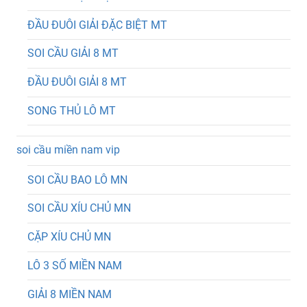
ĐẦU ĐUÔI GIẢI ĐẶC BIỆT MT
SOI CẦU GIẢI 8 MT
ĐẦU ĐUÔI GIẢI 8 MT
SONG THỦ LÔ MT
soi cầu miền nam vip
SOI CẦU BAO LÔ MN
SOI CẦU XÍU CHỦ MN
CẶP XÍU CHỦ MN
LÔ 3 SỐ MIỀN NAM
GIẢI 8 MIỀN NAM