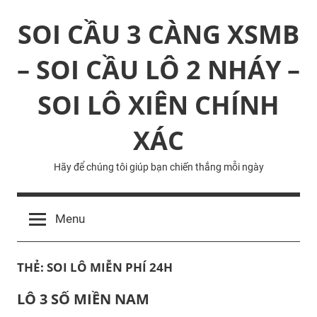
Skip
SOI CẦU 3 CÀNG XSMB
to
content
– SOI CẦU LÔ 2 NHÁY –
SOI LÔ XIÊN CHÍNH
XÁC
Hãy để chúng tôi giúp bạn chiến thắng mỗi ngày
Menu
THẺ:
SOI LÔ MIỄN PHÍ 24H
LÔ 3 SỐ MIỀN NAM