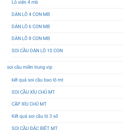
Lô xiên 4 mb
DÀN LÔ 4 CON MB
DÀN LÔ 6 CON MB
DÀN LÔ 8 CON MB
SOI CẦU DÀN LÔ 10 CON
soi cầu miền trung vip
kết quả soi cầu bao lô mt
SOI CẦU XÍU CHỦ MT
CẶP XÍU CHỦ MT
Kết quả soi cầu lô 3 số
SOI CẦU ĐẶC BIỆT MT