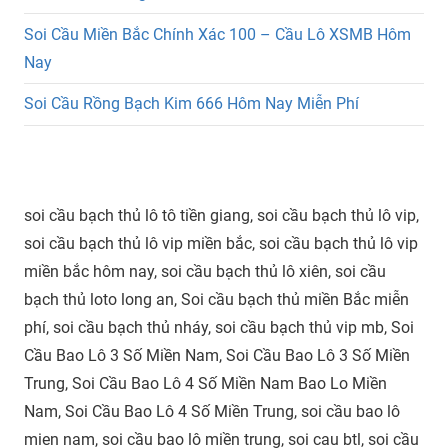
Soi Cầu Miền Bắc Chính Xác 100 – Cầu Lô XSMB Hôm
Nay
Soi Cầu Rồng Bạch Kim 666 Hôm Nay Miễn Phí
soi cầu bạch thủ lô tô tiền giang, soi cầu bạch thủ lô vip,
soi cầu bạch thủ lô vip miền bắc, soi cầu bạch thủ lô vip
miền bắc hôm nay, soi cầu bạch thủ lô xiên, soi cầu
bạch thủ loto long an, Soi cầu bạch thủ miền Bắc miễn
phí, soi cầu bạch thủ nháy, soi cầu bạch thủ vip mb, Soi
Cầu Bao Lô 3 Số Miền Nam, Soi Cầu Bao Lô 3 Số Miền
Trung, Soi Cầu Bao Lô 4 Số Miền Nam Bao Lo Miền
Nam, Soi Cầu Bao Lô 4 Số Miền Trung, soi cầu bao lô
mien nam, soi cầu bao lô miền trung, soi cau btl, soi cầu