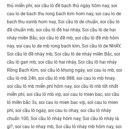
thủ miễn phí, soi cầu lô đề bạch thủ ngày hôm nay, soi
cau lo de bach thu rong bach kim hom nay, soi cau lo de
bach thu xsmb hom nay, Soi cầu lô de chuẩn, soi cầu lô
đề chuẩn mb, soi cầu lô đề hai nháy, Soi cầu lô de hai
nháy miền Bắc, soi cầu lô đề mb, soi cầu lô đề mb hôm
nay, soi cau lo de mb rong bach kim, Soi cầu lô de NHÁY,
Soi cầu lô đề nháy mb, Soi cầu lô de nháy miền Bắc, soi
cầu lô gan mb, soi cầu lô hai nháy, Soi cầu lô hai nháy
Rồng Bạch Kim, soi cầu lô khung ngày, soi cau lo mb, soi
cầu lô mb 24h, soi cầu lô mb 888, soi cau lo mb hnay,
soi cầu lô mb miễn phí hôm nay, soi cầu lô mb tốt nhất
miễn phí, soi cầu lô mb vip, soi cau lo mien bac, soi cầu
lô miền bắc 3s, soi cau lo mien bac vip, soi cau lo mien
phi, soi cầu lô ngày, soi cau lo nhay, soi cầu lô nháy
chuẩn 100, Soi cầu lô nháy hôm nay, Soi cầu lô nháy là
gì?, soi cau lo nhay mb, Soi cầu lô nháy mb hôm nay, soi