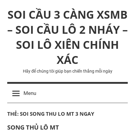
Skip
SOI CẦU 3 CÀNG XSMB
to
content
– SOI CẦU LÔ 2 NHÁY –
SOI LÔ XIÊN CHÍNH
XÁC
Hãy để chúng tôi giúp bạn chiến thắng mỗi ngày
Menu
THẺ:
SOI SONG THU LO MT 3 NGAY
SONG THỦ LÔ MT