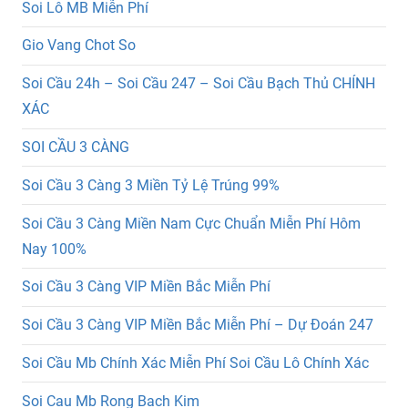
Soi Lô MB Miễn Phí
Gio Vang Chot So
Soi Cầu 24h – Soi Cầu 247 – Soi Cầu Bạch Thủ CHÍNH
XÁC
SOI CẦU 3 CÀNG
Soi Cầu 3 Càng 3 Miền Tỷ Lệ Trúng 99%
Soi Cầu 3 Càng Miền Nam Cực Chuẩn Miễn Phí Hôm
Nay 100%
Soi Cầu 3 Càng VIP Miền Bắc Miễn Phí
Soi Cầu 3 Càng VIP Miền Bắc Miễn Phí – Dự Đoán 247
Soi Cầu Mb Chính Xác Miễn Phí Soi Cầu Lô Chính Xác
Soi Cau Mb Rong Bach Kim