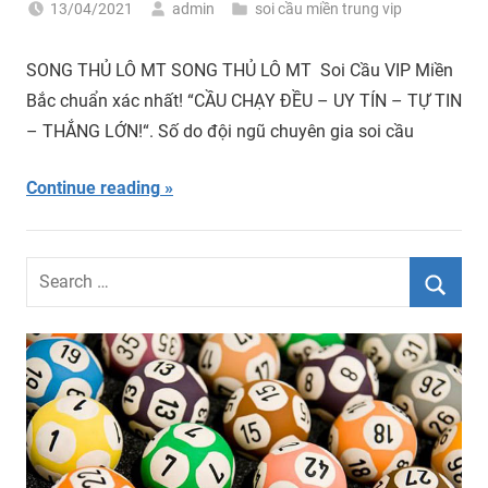
13/04/2021
admin
soi cầu miền trung vip
SONG THỦ LÔ MT SONG THỦ LÔ MT Soi Cầu VIP Miền
Bắc chuẩn xác nhất! “CẦU CHẠY ĐỀU – UY TÍN – TỰ TIN
– THẮNG LỚN!“. Số do đội ngũ chuyên gia soi cầu
Continue reading
Search
for:
Searc