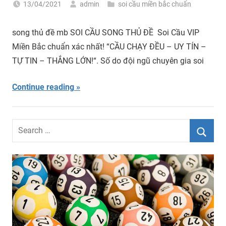
13/04/2021
admin
soi cầu miền bắc chuẩn
song thủ đề mb SOI CẦU SONG THỦ ĐỀ Soi Cầu VIP
Miền Bắc chuẩn xác nhất! “CẦU CHẠY ĐỀU – UY TÍN –
TỰ TIN – THẮNG LỚN!“. Số do đội ngũ chuyên gia soi
Continue reading
Search
for:
Searc