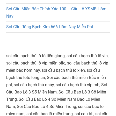
Soi Cầu Miền Bắc Chính Xác 100 – Cầu Lô XSMB Hôm
Nay
Soi Cầu Rồng Bạch Kim 666 Hôm Nay Miễn Phí
soi cầu bạch thủ lô tô tiền giang, soi cầu bạch thủ lô vip,
soi cầu bạch thủ lô vip miền bắc, soi cầu bạch thủ lô vip
miền bắc hôm nay, soi cầu bạch thủ lô xiên, soi cầu
bạch thủ loto long an, Soi cầu bạch thủ miền Bắc miễn
phí, soi cầu bạch thủ nháy, soi cầu bạch thủ vip mb, Soi
Cầu Bao Lô 3 Số Miền Nam, Soi Cầu Bao Lô 3 Số Miền
Trung, Soi Cầu Bao Lô 4 Số Miền Nam Bao Lo Miền
Nam, Soi Cầu Bao Lô 4 Số Miền Trung, soi cầu bao lô
mien nam, soi cầu bao lô miền trung, soi cau btl, soi cầu