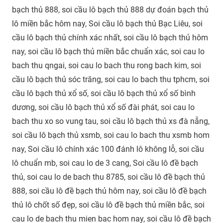
bạch thủ 888, soi cầu lô bạch thủ 888 dự đoán bạch thủ
lô miền bắc hôm nay, Soi cầu lô bạch thủ Bạc Liêu, soi
cầu lô bạch thủ chính xác nhất, soi cầu lô bạch thủ hôm
nay, soi cầu lô bạch thủ miền bắc chuẩn xác, soi cau lo
bach thu qngai, soi cau lo bach thu rong bach kim, soi
cầu lô bạch thủ sóc trăng, soi cau lo bach thu tphcm, soi
cầu lô bạch thủ xổ số, soi cầu lô bạch thủ xổ số bình
dương, soi cầu lô bạch thủ xổ số đài phát, soi cau lo
bach thu xo so vung tau, soi cầu lô bạch thủ xs đà nẵng,
soi cầu lô bạch thủ xsmb, soi cau lo bach thu xsmb hom
nay, Soi cầu lô chính xác 100 đánh lô không lỗ, soi cầu
lô chuẩn mb, soi cau lo de 3 cang, Soi cầu lô đề bạch
thủ, soi cau lo de bach thu 8785, soi cầu lô đề bạch thủ
888, soi cầu lô đề bạch thủ hôm nay, soi cầu lô đề bạch
thủ lô chốt số đẹp, soi cầu lô đề bạch thủ miền bắc, soi
cau lo de bach thu mien bac hom nay, soi cầu lô đề bạch