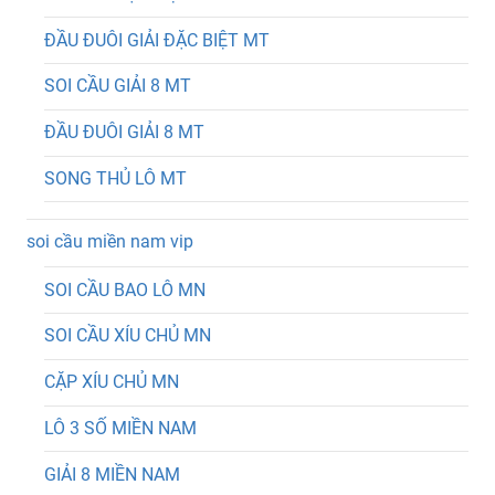
ĐẦU ĐUÔI GIẢI ĐẶC BIỆT MT
SOI CẦU GIẢI 8 MT
ĐẦU ĐUÔI GIẢI 8 MT
SONG THỦ LÔ MT
soi cầu miền nam vip
SOI CẦU BAO LÔ MN
SOI CẦU XÍU CHỦ MN
CẶP XÍU CHỦ MN
LÔ 3 SỐ MIỀN NAM
GIẢI 8 MIỀN NAM