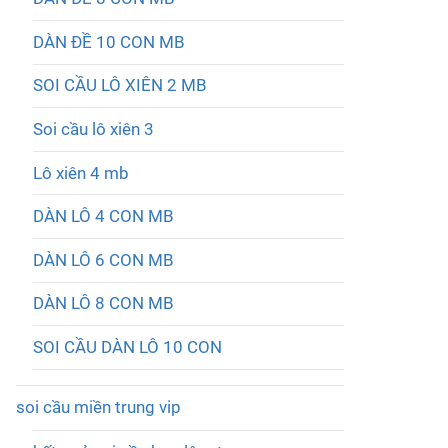
DÀN ĐỀ 10 CON MB
SOI CẦU LÔ XIÊN 2 MB
Soi cầu lô xiên 3
Lô xiên 4 mb
DÀN LÔ 4 CON MB
DÀN LÔ 6 CON MB
DÀN LÔ 8 CON MB
SOI CẦU DÀN LÔ 10 CON
soi cầu miền trung vip