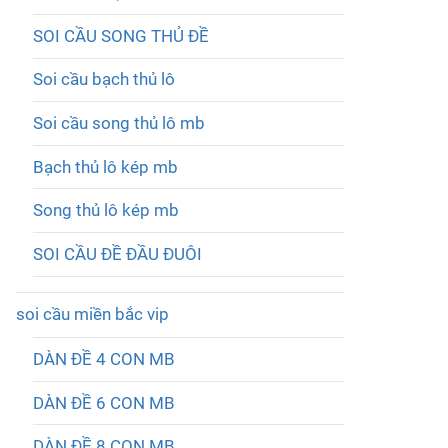
SOI CẦU SONG THỦ ĐỀ
Soi cầu bạch thủ lô
Soi cầu song thủ lô mb
Bạch thủ lô kép mb
Song thủ lô kép mb
SOI CẦU ĐỀ ĐẦU ĐUÔI
soi cầu miền bắc vip
DÀN ĐỀ 4 CON MB
DÀN ĐỀ 6 CON MB
DÀN ĐỀ 8 CON MB