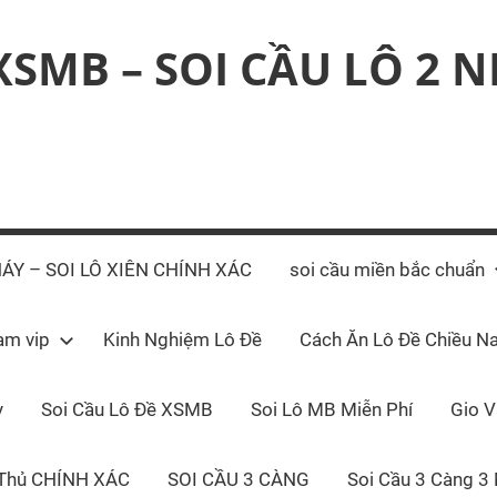
XSMB – SOI CẦU LÔ 2 N
ÁY – SOI LÔ XIÊN CHÍNH XÁC
soi cầu miền bắc chuẩn
am vip
Kinh Nghiệm Lô Đề
Cách Ăn Lô Đề Chiều N
y
Soi Cầu Lô Đề XSMB
Soi Lô MB Miễn Phí
Gio V
h Thủ CHÍNH XÁC
SOI CẦU 3 CÀNG
Soi Cầu 3 Càng 3