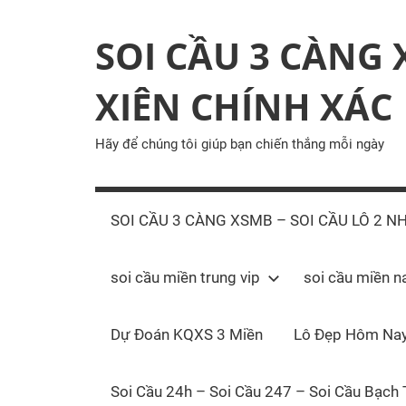
Skip
to
SOI CẦU 3 CÀNG 
content
XIÊN CHÍNH XÁC
Hãy để chúng tôi giúp bạn chiến thắng mỗi ngày
SOI CẦU 3 CÀNG XSMB – SOI CẦU LÔ 2 NH
soi cầu miền trung vip
soi cầu miền n
Dự Đoán KQXS 3 Miền
Lô Đẹp Hôm Na
Soi Cầu 24h – Soi Cầu 247 – Soi Cầu Bạc