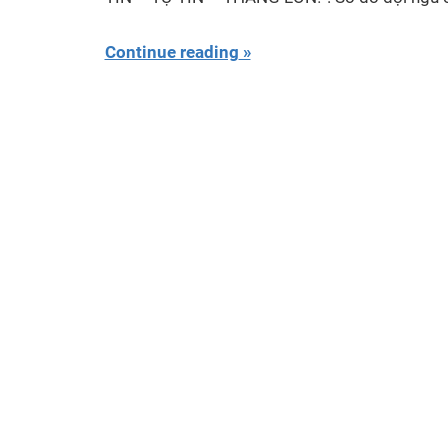
Continue reading