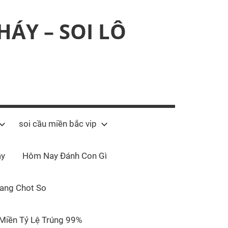
HÁY – SOI LÔ
soi cầu miền bắc vip
ay
Hôm Nay Đánh Con Gì
ang Chot So
 Miền Tỷ Lệ Trúng 99%