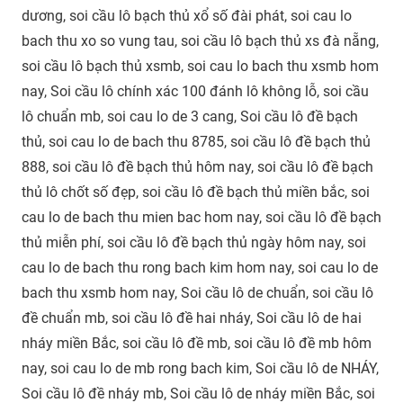
dương, soi cầu lô bạch thủ xổ số đài phát, soi cau lo
bach thu xo so vung tau, soi cầu lô bạch thủ xs đà nẵng,
soi cầu lô bạch thủ xsmb, soi cau lo bach thu xsmb hom
nay, Soi cầu lô chính xác 100 đánh lô không lỗ, soi cầu
lô chuẩn mb, soi cau lo de 3 cang, Soi cầu lô đề bạch
thủ, soi cau lo de bach thu 8785, soi cầu lô đề bạch thủ
888, soi cầu lô đề bạch thủ hôm nay, soi cầu lô đề bạch
thủ lô chốt số đẹp, soi cầu lô đề bạch thủ miền bắc, soi
cau lo de bach thu mien bac hom nay, soi cầu lô đề bạch
thủ miễn phí, soi cầu lô đề bạch thủ ngày hôm nay, soi
cau lo de bach thu rong bach kim hom nay, soi cau lo de
bach thu xsmb hom nay, Soi cầu lô de chuẩn, soi cầu lô
đề chuẩn mb, soi cầu lô đề hai nháy, Soi cầu lô de hai
nháy miền Bắc, soi cầu lô đề mb, soi cầu lô đề mb hôm
nay, soi cau lo de mb rong bach kim, Soi cầu lô de NHÁY,
Soi cầu lô đề nháy mb, Soi cầu lô de nháy miền Bắc, soi