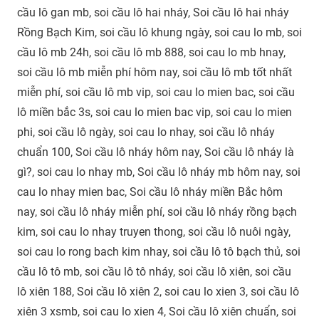
cầu lô gan mb, soi cầu lô hai nháy, Soi cầu lô hai nháy
Rồng Bạch Kim, soi cầu lô khung ngày, soi cau lo mb, soi
cầu lô mb 24h, soi cầu lô mb 888, soi cau lo mb hnay,
soi cầu lô mb miễn phí hôm nay, soi cầu lô mb tốt nhất
miễn phí, soi cầu lô mb vip, soi cau lo mien bac, soi cầu
lô miền bắc 3s, soi cau lo mien bac vip, soi cau lo mien
phi, soi cầu lô ngày, soi cau lo nhay, soi cầu lô nháy
chuẩn 100, Soi cầu lô nháy hôm nay, Soi cầu lô nháy là
gì?, soi cau lo nhay mb, Soi cầu lô nháy mb hôm nay, soi
cau lo nhay mien bac, Soi cầu lô nháy miền Bắc hôm
nay, soi cầu lô nháy miễn phí, soi cầu lô nháy rồng bạch
kim, soi cau lo nhay truyen thong, soi cầu lô nuôi ngày,
soi cau lo rong bach kim nhay, soi cầu lô tô bạch thủ, soi
cầu lô tô mb, soi cầu lô tô nháy, soi cầu lô xiên, soi cầu
lô xiên 188, Soi cầu lô xiên 2, soi cau lo xien 3, soi cầu lô
xiên 3 xsmb, soi cau lo xien 4, Soi cầu lô xiên chuẩn, soi