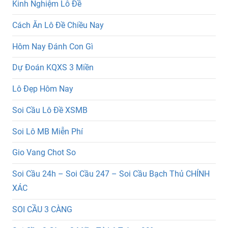
Kinh Nghiệm Lô Đề
Cách Ăn Lô Đề Chiều Nay
Hôm Nay Đánh Con Gì
Dự Đoán KQXS 3 Miền
Lô Đẹp Hôm Nay
Soi Cầu Lô Đề XSMB
Soi Lô MB Miễn Phí
Gio Vang Chot So
Soi Cầu 24h – Soi Cầu 247 – Soi Cầu Bạch Thủ CHÍNH
XÁC
SOI CẦU 3 CÀNG