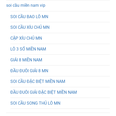
soi cầu miền nam vip
SOI CẦU BAO LÔ MN
SOI CẦU XÍU CHỦ MN
CẶP XÍU CHỦ MN
LÔ 3 SỐ MIỀN NAM
GIẢI 8 MIỀN NAM
ĐẦU ĐUÔI GIẢI 8 MN
SOI CẦU ĐẶC BIỆT MIỀN NAM
ĐẦU ĐUÔI GIẢI ĐẶC BIỆT MIỀN NAM
SOI CẦU SONG THỦ LÔ MN