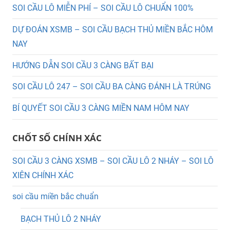
SOI CẦU LÔ MIỄN PHÍ – SOI CẦU LÔ CHUẨN 100%
DỰ ĐOÁN XSMB – SOI CẦU BẠCH THỦ MIỀN BẮC HÔM
NAY
HƯỚNG DẪN SOI CẦU 3 CÀNG BẤT BẠI
SOI CẦU LÔ 247 – SOI CẦU BA CÀNG ĐÁNH LÀ TRÚNG
BÍ QUYẾT SOI CẦU 3 CÀNG MIỀN NAM HÔM NAY
CHỐT SỐ CHÍNH XÁC
SOI CẦU 3 CÀNG XSMB – SOI CẦU LÔ 2 NHÁY – SOI LÔ
XIÊN CHÍNH XÁC
soi cầu miền bắc chuẩn
BẠCH THỦ LÔ 2 NHÁY