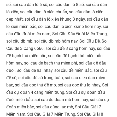
số, soi cau dàn lô 6 số, soi cầu dàn lô 8 số, soi cầu dàn
lô xiên, soi cầu dàn lô xiên chuẩn, soi cầu dàn lô xiên
đẹp nhất, soi cầu dàn lô xiên khung 3 ngày, soi cầu dàn
lô xiên miền bắc, soi cau dàn lô xiên xsmb hom nay, soi
cầu đầu đuôi miền nam, Soi Cầu Đầu Đuôi Miền Trung,
soi cầu db mb, soi cầu đb mb hôm nay, Soi Cầu Đề, Soi
Cầu de 3 Càng 6666, soi cầu đề 3 càng hôm nay, soi cầu
đề bạch thủ miền bắc, soi cầu đề bạch thủ miền bắc
hôm nay, soi cau de bach thu mien phi, soi cầu đề đầu
đuôi, Soi cầu de hai nháy, soi cầu đề miền Bắc, soi cầu
đề số, soi cầu đề số trong tuần, soi cau dien dan mien
bac, soi cầu doc thủ đề mb, soi cau doc thu lo nhay, Soi
cầu dự đoán 4 càng miền trung, Soi cầu dự đoán đầu
đuôi miền bắc, soi cau du doan mb hom nay, soi cầu dự
đoán miền bắc, soi cầu dũng lạc mb, Soi Cầu Giải 7
Miền Nam, Soi Cầu Giải 7 Miền Trung, Soi Cầu Giải 8