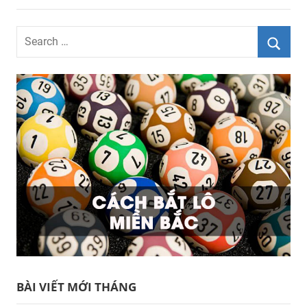
Search
for:
Searc
BÀI VIẾT MỚI THÁNG