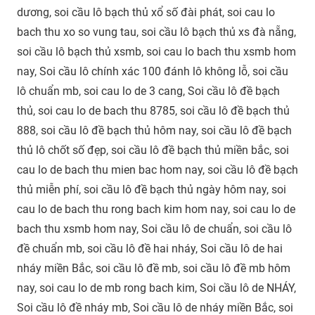
dương, soi cầu lô bạch thủ xổ số đài phát, soi cau lo
bach thu xo so vung tau, soi cầu lô bạch thủ xs đà nẵng,
soi cầu lô bạch thủ xsmb, soi cau lo bach thu xsmb hom
nay, Soi cầu lô chính xác 100 đánh lô không lỗ, soi cầu
lô chuẩn mb, soi cau lo de 3 cang, Soi cầu lô đề bạch
thủ, soi cau lo de bach thu 8785, soi cầu lô đề bạch thủ
888, soi cầu lô đề bạch thủ hôm nay, soi cầu lô đề bạch
thủ lô chốt số đẹp, soi cầu lô đề bạch thủ miền bắc, soi
cau lo de bach thu mien bac hom nay, soi cầu lô đề bạch
thủ miễn phí, soi cầu lô đề bạch thủ ngày hôm nay, soi
cau lo de bach thu rong bach kim hom nay, soi cau lo de
bach thu xsmb hom nay, Soi cầu lô de chuẩn, soi cầu lô
đề chuẩn mb, soi cầu lô đề hai nháy, Soi cầu lô de hai
nháy miền Bắc, soi cầu lô đề mb, soi cầu lô đề mb hôm
nay, soi cau lo de mb rong bach kim, Soi cầu lô de NHÁY,
Soi cầu lô đề nháy mb, Soi cầu lô de nháy miền Bắc, soi