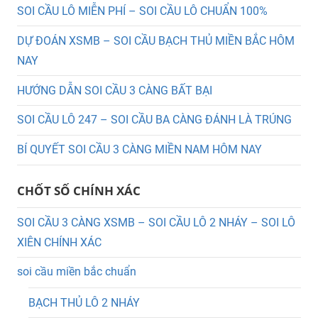
SOI CẦU LÔ MIỄN PHÍ – SOI CẦU LÔ CHUẨN 100%
DỰ ĐOÁN XSMB – SOI CẦU BẠCH THỦ MIỀN BẮC HÔM
NAY
HƯỚNG DẪN SOI CẦU 3 CÀNG BẤT BẠI
SOI CẦU LÔ 247 – SOI CẦU BA CÀNG ĐÁNH LÀ TRÚNG
BÍ QUYẾT SOI CẦU 3 CÀNG MIỀN NAM HÔM NAY
CHỐT SỐ CHÍNH XÁC
SOI CẦU 3 CÀNG XSMB – SOI CẦU LÔ 2 NHÁY – SOI LÔ
XIÊN CHÍNH XÁC
soi cầu miền bắc chuẩn
BẠCH THỦ LÔ 2 NHÁY