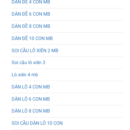
DÀN ĐỀ 4 CON MB
DÀN ĐỀ 6 CON MB
DÀN ĐỀ 8 CON MB
DÀN ĐỀ 10 CON MB
SOI CẦU LÔ XIÊN 2 MB
Soi cầu lô xiên 3
Lô xiên 4 mb
DÀN LÔ 4 CON MB
DÀN LÔ 6 CON MB
DÀN LÔ 8 CON MB
SOI CẦU DÀN LÔ 10 CON