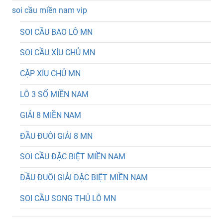
soi cầu miền nam vip
SOI CẦU BAO LÔ MN
SOI CẦU XÍU CHỦ MN
CẶP XÍU CHỦ MN
LÔ 3 SỐ MIỀN NAM
GIẢI 8 MIỀN NAM
ĐẦU ĐUÔI GIẢI 8 MN
SOI CẦU ĐẶC BIỆT MIỀN NAM
ĐẦU ĐUÔI GIẢI ĐẶC BIỆT MIỀN NAM
SOI CẦU SONG THỦ LÔ MN