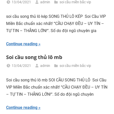
13/04/2021
admin
soi cầu miền bắc vip
soi cầu song thủ lô kép SONG THỦ LÔ KÉP Soi Cầu VIP
Miền Bắc chuẩn xác nhất! “CẦU CHẠY ĐỀU – UY TÍN –
TỰ TIN – THẮNG LỚN!“. Số do đội ngũ chuyên gia
Continue reading
Soi cầu song thủ lô mb
13/04/2021
admin
soi cầu miền bắc vip
Soi cầu song thủ lô mb SOI CẦU SONG THỦ LÔ Soi Cầu
VIP Miền Bắc chuẩn xác nhất! “CẦU CHẠY ĐỀU – UY TÍN
– TỰ TIN – THẮNG LỚN!“. Số do đội ngũ chuyên
Continue reading