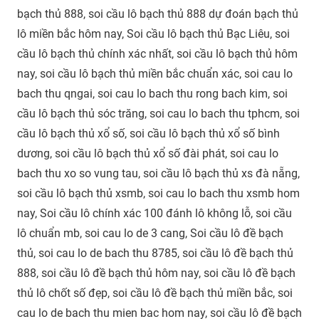
bạch thủ 888, soi cầu lô bạch thủ 888 dự đoán bạch thủ
lô miền bắc hôm nay, Soi cầu lô bạch thủ Bạc Liêu, soi
cầu lô bạch thủ chính xác nhất, soi cầu lô bạch thủ hôm
nay, soi cầu lô bạch thủ miền bắc chuẩn xác, soi cau lo
bach thu qngai, soi cau lo bach thu rong bach kim, soi
cầu lô bạch thủ sóc trăng, soi cau lo bach thu tphcm, soi
cầu lô bạch thủ xổ số, soi cầu lô bạch thủ xổ số bình
dương, soi cầu lô bạch thủ xổ số đài phát, soi cau lo
bach thu xo so vung tau, soi cầu lô bạch thủ xs đà nẵng,
soi cầu lô bạch thủ xsmb, soi cau lo bach thu xsmb hom
nay, Soi cầu lô chính xác 100 đánh lô không lỗ, soi cầu
lô chuẩn mb, soi cau lo de 3 cang, Soi cầu lô đề bạch
thủ, soi cau lo de bach thu 8785, soi cầu lô đề bạch thủ
888, soi cầu lô đề bạch thủ hôm nay, soi cầu lô đề bạch
thủ lô chốt số đẹp, soi cầu lô đề bạch thủ miền bắc, soi
cau lo de bach thu mien bac hom nay, soi cầu lô đề bạch