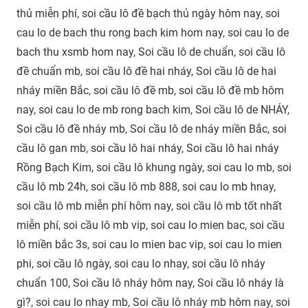
thủ miễn phí, soi cầu lô đề bạch thủ ngày hôm nay, soi
cau lo de bach thu rong bach kim hom nay, soi cau lo de
bach thu xsmb hom nay, Soi cầu lô de chuẩn, soi cầu lô
đề chuẩn mb, soi cầu lô đề hai nháy, Soi cầu lô de hai
nháy miền Bắc, soi cầu lô đề mb, soi cầu lô đề mb hôm
nay, soi cau lo de mb rong bach kim, Soi cầu lô de NHÁY,
Soi cầu lô đề nháy mb, Soi cầu lô de nháy miền Bắc, soi
cầu lô gan mb, soi cầu lô hai nháy, Soi cầu lô hai nháy
Rồng Bạch Kim, soi cầu lô khung ngày, soi cau lo mb, soi
cầu lô mb 24h, soi cầu lô mb 888, soi cau lo mb hnay,
soi cầu lô mb miễn phí hôm nay, soi cầu lô mb tốt nhất
miễn phí, soi cầu lô mb vip, soi cau lo mien bac, soi cầu
lô miền bắc 3s, soi cau lo mien bac vip, soi cau lo mien
phi, soi cầu lô ngày, soi cau lo nhay, soi cầu lô nháy
chuẩn 100, Soi cầu lô nháy hôm nay, Soi cầu lô nháy là
gì?, soi cau lo nhay mb, Soi cầu lô nháy mb hôm nay, soi