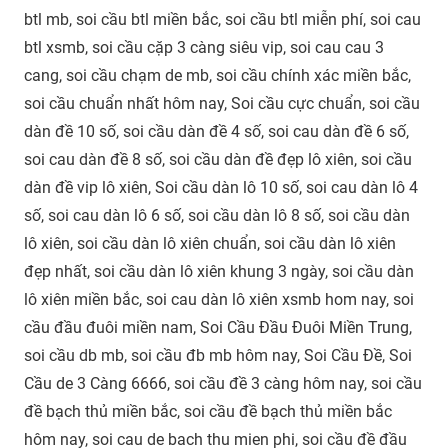
btl mb, soi cầu btl miền bắc, soi cầu btl miễn phí, soi cau
btl xsmb, soi cầu cặp 3 càng siêu vip, soi cau cau 3
cang, soi cầu chạm de mb, soi cầu chính xác miền bắc,
soi cầu chuẩn nhất hôm nay, Soi cầu cực chuẩn, soi cầu
dàn đề 10 số, soi cầu dàn đề 4 số, soi cau dàn đề 6 số,
soi cau dàn đề 8 số, soi cầu dàn đề đẹp lô xiên, soi cầu
dàn đề vip lô xiên, Soi cầu dàn lô 10 số, soi cau dàn lô 4
số, soi cau dàn lô 6 số, soi cầu dàn lô 8 số, soi cầu dàn
lô xiên, soi cầu dàn lô xiên chuẩn, soi cầu dàn lô xiên
đẹp nhất, soi cầu dàn lô xiên khung 3 ngày, soi cầu dàn
lô xiên miền bắc, soi cau dàn lô xiên xsmb hom nay, soi
cầu đầu đuôi miền nam, Soi Cầu Đầu Đuôi Miền Trung,
soi cầu db mb, soi cầu đb mb hôm nay, Soi Cầu Đề, Soi
Cầu de 3 Càng 6666, soi cầu đề 3 càng hôm nay, soi cầu
đề bạch thủ miền bắc, soi cầu đề bạch thủ miền bắc
hôm nay, soi cau de bach thu mien phi, soi cầu đề đầu