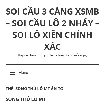
Skip
SOI CẦU 3 CÀNG XSMB
to
content
– SOI CẦU LÔ 2 NHÁY –
SOI LÔ XIÊN CHÍNH
XÁC
Hãy để chúng tôi giúp bạn chiến thắng mỗi ngày
Menu
THẺ:
SONG THỦ LÔ MT ĂN TO
SONG THỦ LÔ MT