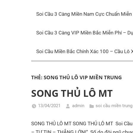
Soi Cầu 3 Càng Miền Nam Cực Chuẩn Miễn
Soi Cầu 3 Càng VIP Miền Bắc Miễn Phí – D
Soi Cầu Miền Bắc Chính Xác 100 – Cầu L
THẺ:
SONG THỦ LÔ VIP MIỀN TRUNG
SONG THỦ LÔ MT
13/04/2021
admin
soi cầu miền trung
SONG THỦ LÔ MT SONG THỦ LÔ MT Soi Cầu VI
– TỰ TIN – THẮNG LỚN!“. Số do đội ngũ chuyê