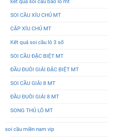
kết quả soi cầu bao lô mt
SOI CẦU XÍU CHỦ MT
CẶP XÍU CHỦ MT
Kết quả soi cầu lô 3 số
SOI CẦU ĐẶC BIỆT MT
ĐẦU ĐUÔI GIẢI ĐẶC BIỆT MT
SOI CẦU GIẢI 8 MT
ĐẦU ĐUÔI GIẢI 8 MT
SONG THỦ LÔ MT
soi cầu miền nam vip