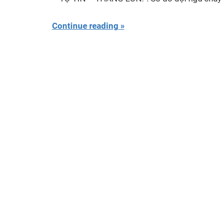
Continue reading