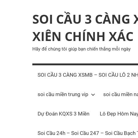
Skip
to
SOI CẦU 3 CÀNG 
content
XIÊN CHÍNH XÁC
Hãy để chúng tôi giúp bạn chiến thắng mỗi ngày
SOI CẦU 3 CÀNG XSMB – SOI CẦU LÔ 2 NH
soi cầu miền trung vip
soi cầu miền n
Dự Đoán KQXS 3 Miền
Lô Đẹp Hôm Na
Soi Cầu 24h – Soi Cầu 247 – Soi Cầu Bạc