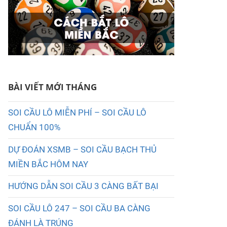
BÀI VIẾT MỚI THÁNG
SOI CẦU LÔ MIỄN PHÍ – SOI CẦU LÔ
CHUẨN 100%
DỰ ĐOÁN XSMB – SOI CẦU BẠCH THỦ
MIỀN BẮC HÔM NAY
HƯỚNG DẪN SOI CẦU 3 CÀNG BẤT BẠI
SOI CẦU LÔ 247 – SOI CẦU BA CÀNG
ĐÁNH LÀ TRÚNG