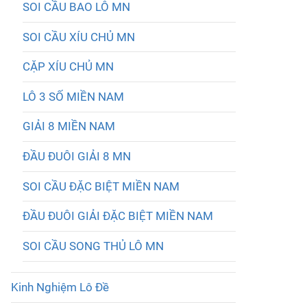
SOI CẦU BAO LÔ MN
SOI CẦU XÍU CHỦ MN
CẶP XÍU CHỦ MN
LÔ 3 SỐ MIỀN NAM
GIẢI 8 MIỀN NAM
ĐẦU ĐUÔI GIẢI 8 MN
SOI CẦU ĐẶC BIỆT MIỀN NAM
ĐẦU ĐUÔI GIẢI ĐẶC BIỆT MIỀN NAM
SOI CẦU SONG THỦ LÔ MN
Kinh Nghiệm Lô Đề