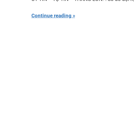
Continue reading