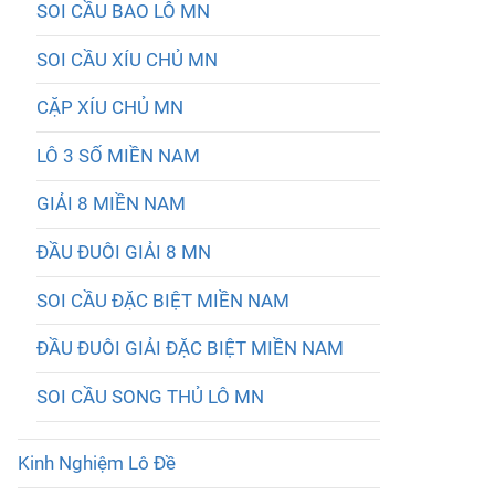
SOI CẦU BAO LÔ MN
SOI CẦU XÍU CHỦ MN
CẶP XÍU CHỦ MN
LÔ 3 SỐ MIỀN NAM
GIẢI 8 MIỀN NAM
ĐẦU ĐUÔI GIẢI 8 MN
SOI CẦU ĐẶC BIỆT MIỀN NAM
ĐẦU ĐUÔI GIẢI ĐẶC BIỆT MIỀN NAM
SOI CẦU SONG THỦ LÔ MN
Kinh Nghiệm Lô Đề