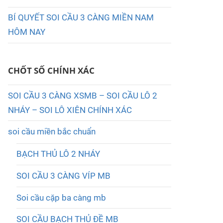
BÍ QUYẾT SOI CẦU 3 CÀNG MIỀN NAM
HÔM NAY
CHỐT SỐ CHÍNH XÁC
SOI CẦU 3 CÀNG XSMB – SOI CẦU LÔ 2
NHÁY – SOI LÔ XIÊN CHÍNH XÁC
soi cầu miền bắc chuẩn
BẠCH THỦ LÔ 2 NHÁY
SOI CẦU 3 CÀNG VÍP MB
Soi cầu cặp ba càng mb
SOI CẦU BẠCH THỦ ĐỀ MB