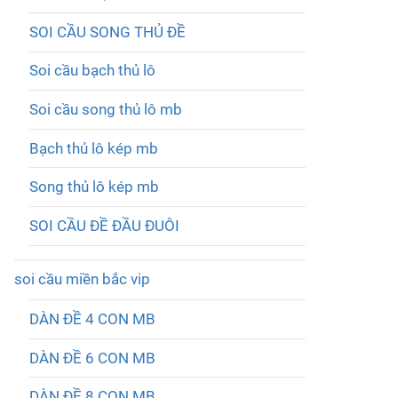
SOI CẦU SONG THỦ ĐỀ
Soi cầu bạch thủ lô
Soi cầu song thủ lô mb
Bạch thủ lô kép mb
Song thủ lô kép mb
SOI CẦU ĐỀ ĐẦU ĐUÔI
soi cầu miền bắc vip
DÀN ĐỀ 4 CON MB
DÀN ĐỀ 6 CON MB
DÀN ĐỀ 8 CON MB