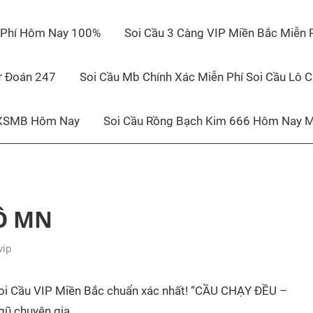
 Phí Hôm Nay 100%
Soi Cầu 3 Càng VIP Miền Bắc Miễn 
ự Đoán 247
Soi Cầu Mb Chính Xác Miễn Phí Soi Cầu Lô C
ô XSMB Hôm Nay
Soi Cầu Rồng Bạch Kim 666 Hôm Nay M
Ô MN
vip
 Cầu VIP Miền Bắc chuẩn xác nhất! “CẦU CHẠY ĐỀU –
gũ chuyên gia