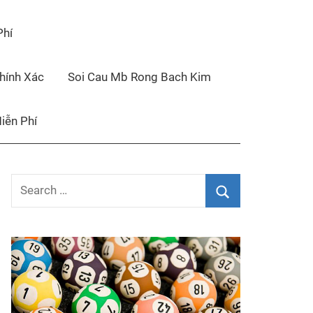
Phí
hính Xác
Soi Cau Mb Rong Bach Kim
iễn Phí
Search
for:
Search