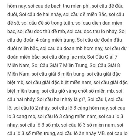
hôm nay, soi cau de bach thu mien phi, soi cầu đề đầu
đuôi, Soi cầu de hai nháy, soi cầu đề miền Bắc, soi cầu
đề số, soi cầu đề số trong tuần, soi cau dien dan mien
bac, soi cầu doc thủ đề mb, soi cau doc thu lo nhay, Soi
cầu dự đoán 4 càng miền trung, Soi cầu dự đoán đầu
đuôi miền bắc, soi cau du doan mb hom nay, soi cầu dự
đoán miền bắc, soi cầu dũng lạc mb, Soi Cầu Giải 7
Miền Nam, Soi Cầu Giải 7 Miền Trung, Soi Cầu Giải 8
Miền Nam, soi cầu giải 8 miền trung, soi cầu giải đặc
biệt mb, soi cầu giải đặc biệt miền nam, soi cầu giải đặc
biệt miền trung, soi cầu giờ vàng chốt số miền mb, soi
cầu hai nháy, Soi cầu hai nháy là gì?, Soi cầu l, soi cầu
lô, soi cầu lô 2 nháy, soi cầu lô 3 càng hôm nay, soi cau
lo 3 cang mb, soi cầu lô 3 càng miền nam, soi cau lo 3
nhay, soi cầu lô 3 số mb, soi cầu lô 3 số mien nam, soi
cầu lô 3 số miền trung, soi cầu lô ăn nháy MB, soi cau lo