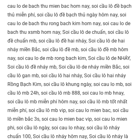
cau lo de bach thu mien bac hom nay, soi cầu lô đề bạch
thủ miễn phí, soi cầu lô đề bạch thủ ngày hôm nay, soi
cau lo de bach thu rong bach kim hom nay, soi cau lo de
bach thu xsmb hom nay, Soi cầu lô de chuẩn, soi cầu lô
đề chuẩn mb, soi cầu lô đề hai nháy, Soi cầu lô de hai
nháy miền Bắc, soi cầu lô đề mb, soi cầu lô đề mb hôm
nay, soi cau lo de mb rong bach kim, Soi cầu lô de NHÁY,
Soi cầu lô đề nháy mb, Soi cầu lô de nháy miền Bắc, soi
cầu lô gan mb, soi cầu lô hai nháy, Soi cầu lô hai nháy
Rồng Bạch Kim, soi cầu lô khung ngày, soi cau lo mb, soi
cầu lô mb 24h, soi cầu lô mb 888, soi cau lo mb hnay,
soi cầu lô mb miễn phí hôm nay, soi cầu lô mb tốt nhất
miễn phí, soi cầu lô mb vip, soi cau lo mien bac, soi cầu
lô miền bắc 3s, soi cau lo mien bac vip, soi cau lo mien
phi, soi cầu lô ngày, soi cau lo nhay, soi cầu lô nháy
chuẩn 100, Soi cầu lô nháy hôm nay, Soi cầu lô nháy là