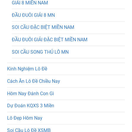
GIẢI 8 MIỀN NAM
ĐẦU ĐUÔI GIẢI 8 MN
SOI CẦU ĐẶC BIỆT MIỀN NAM
ĐẦU ĐUÔI GIẢI ĐẶC BIỆT MIỀN NAM
SOI CẦU SONG THỦ LÔ MN
Kinh Nghiệm Lô Đề
Cách Ăn Lô Đề Chiều Nay
Hôm Nay Đánh Con Gì
Dự Đoán KQXS 3 Miền
Lô Đẹp Hôm Nay
Soi Cầu Lô Đề XSMB