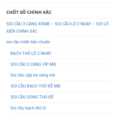
CHỐT SỐ CHÍNH XÁC
SOI CẦU 3 CÀNG XSMB – SOI CẦU LÔ 2 NHÁY – SOI LÔ
XIÊN CHÍNH XÁC
soi cầu miền bắc chuẩn
BẠCH THỦ LÔ 2 NHÁY
SOI CẦU 3 CÀNG VÍP MB
Soi cầu cặp ba càng mb
SOI CẦU BẠCH THỦ ĐỀ MB
SOI CẦU SONG THỦ ĐỀ
Soi cầu bạch thủ lô