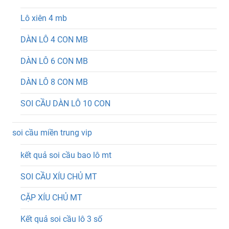
Lô xiên 4 mb
DÀN LÔ 4 CON MB
DÀN LÔ 6 CON MB
DÀN LÔ 8 CON MB
SOI CẦU DÀN LÔ 10 CON
soi cầu miền trung vip
kết quả soi cầu bao lô mt
SOI CẦU XÍU CHỦ MT
CẶP XÍU CHỦ MT
Kết quả soi cầu lô 3 số