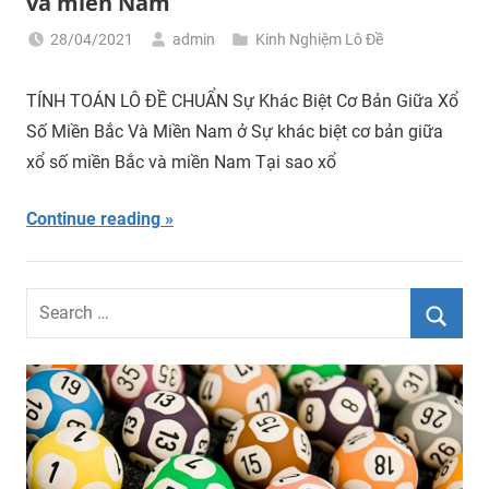
và miền Nam
28/04/2021
admin
Kinh Nghiệm Lô Đề
TÍNH TOÁN LÔ ĐỀ CHUẨN Sự Khác Biệt Cơ Bản Giữa Xổ
Số Miền Bắc Và Miền Nam ở Sự khác biệt cơ bản giữa
xổ số miền Bắc và miền Nam Tại sao xổ
Continue reading
Search
for:
Searc