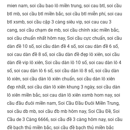
mien nam, soi cầu bao lô miền trung, soi cau btl, soi cầu
btl mb, soi cầu btl miền bắc, soi cầu btl miễn phí, soi cau
btl xsmb, soi cầu cặp 3 càng siêu vip, soi cau cau 3
cang, soi cầu chạm de mb, soi cầu chính xác miền bắc,
soi cầu chuẩn nhất hôm nay, Soi cầu cực chuẩn, soi cầu
dàn đề 10 số, soi cầu dàn đề 4 số, soi cau dàn đề 6 số,
soi cau dàn đề 8 số, soi cầu dàn đề đẹp lô xiên, soi cầu
dàn đề vip lô xiên, Soi cầu dàn lô 10 số, soi cau dàn lô 4
số, soi cau dàn lô 6 số, soi cầu dàn lô 8 số, soi cầu dàn
lô xiên, soi cầu dàn lô xiên chuẩn, soi cầu dàn lô xiên
đẹp nhất, soi cầu dàn lô xiên khung 3 ngày, soi cầu dàn
lô xiên miền bắc, soi cau dàn lô xiên xsmb hom nay, soi
cầu đầu đuôi miền nam, Soi Cầu Đầu Đuôi Miền Trung,
soi cầu db mb, soi cầu đb mb hôm nay, Soi Cầu Đề, Soi
Cầu de 3 Càng 6666, soi cầu đề 3 càng hôm nay, soi cầu
đề bạch thủ miền bắc, soi cầu đề bạch thủ miền bắc