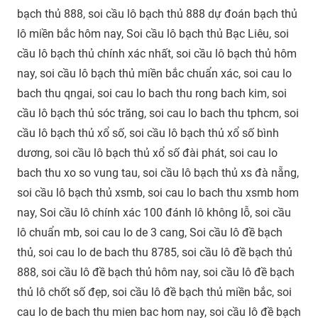
bạch thủ 888, soi cầu lô bạch thủ 888 dự đoán bạch thủ
lô miền bắc hôm nay, Soi cầu lô bạch thủ Bạc Liêu, soi
cầu lô bạch thủ chính xác nhất, soi cầu lô bạch thủ hôm
nay, soi cầu lô bạch thủ miền bắc chuẩn xác, soi cau lo
bach thu qngai, soi cau lo bach thu rong bach kim, soi
cầu lô bạch thủ sóc trăng, soi cau lo bach thu tphcm, soi
cầu lô bạch thủ xổ số, soi cầu lô bạch thủ xổ số bình
dương, soi cầu lô bạch thủ xổ số đài phát, soi cau lo
bach thu xo so vung tau, soi cầu lô bạch thủ xs đà nẵng,
soi cầu lô bạch thủ xsmb, soi cau lo bach thu xsmb hom
nay, Soi cầu lô chính xác 100 đánh lô không lỗ, soi cầu
lô chuẩn mb, soi cau lo de 3 cang, Soi cầu lô đề bạch
thủ, soi cau lo de bach thu 8785, soi cầu lô đề bạch thủ
888, soi cầu lô đề bạch thủ hôm nay, soi cầu lô đề bạch
thủ lô chốt số đẹp, soi cầu lô đề bạch thủ miền bắc, soi
cau lo de bach thu mien bac hom nay, soi cầu lô đề bạch