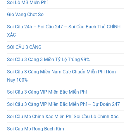
Soi Lô MB Miễn Phí
Gio Vang Chot So
Soi Cầu 24h – Soi Cầu 247 – Soi Cầu Bạch Thủ CHÍNH
XÁC
SOI CẦU 3 CÀNG
Soi Cầu 3 Càng 3 Miền Tỷ Lệ Trúng 99%
Soi Cầu 3 Càng Miền Nam Cực Chuẩn Miễn Phí Hôm
Nay 100%
Soi Cầu 3 Càng VIP Miền Bắc Miễn Phí
Soi Cầu 3 Càng VIP Miền Bắc Miễn Phí – Dự Đoán 247
Soi Cầu Mb Chính Xác Miễn Phí Soi Cầu Lô Chính Xác
Soi Cau Mb Rong Bach Kim