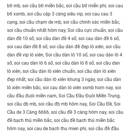
btl mb, soi cầu btl miền bắc, soi cầu btl miễn phí, soi cau
btl xsmb, soi cầu cặp 3 càng siêu vip, soi cau cau 3
cang, soi cầu chạm de mb, soi cầu chính xác miền bắc,
soi cầu chuẩn nhất hôm nay, Soi cầu cực chuẩn, soi cầu
dàn đề 10 số, soi cầu dàn đề 4 số, soi cau dàn đề 6 số,
soi cau dàn đề 8 số, soi cầu dàn đề đẹp lô xiên, soi cầu
dàn đề vip lô xiên, Soi cầu dàn lô 10 số, soi cau dàn lô 4
số, soi cau dàn lô 6 số, soi cầu dàn lô 8 số, soi cầu dàn
lô xiên, soi cầu dàn lô xiên chuẩn, soi cầu dàn lô xiên
đẹp nhất, soi cầu dàn lô xiên khung 3 ngày, soi cầu dàn
lô xiên miền bắc, soi cau dàn lô xiên xsmb hom nay, soi
cầu đầu đuôi miền nam, Soi Cầu Đầu Đuôi Miền Trung,
soi cầu db mb, soi cầu đb mb hôm nay, Soi Cầu Đề, Soi
Cầu de 3 Càng 6666, soi cầu đề 3 càng hôm nay, soi cầu
đề bạch thủ miền bắc, soi cầu đề bạch thủ miền bắc
hôm nay, soi cau de bach thu mien phi, soi cầu đề đầu