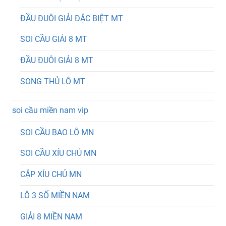
ĐẦU ĐUÔI GIẢI ĐẶC BIỆT MT
SOI CẦU GIẢI 8 MT
ĐẦU ĐUÔI GIẢI 8 MT
SONG THỦ LÔ MT
soi cầu miền nam vip
SOI CẦU BAO LÔ MN
SOI CẦU XÍU CHỦ MN
CẶP XÍU CHỦ MN
LÔ 3 SỐ MIỀN NAM
GIẢI 8 MIỀN NAM