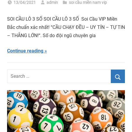
13/04/2021
admin
soi cầu miền nam vip
SOI CẦU LÔ 3 SỐ SOI CẦU LÔ 3 SỐ Soi Cầu VIP Miền
Bắc chuẩn xác nhất! “CẦU CHẠY ĐỀU – UY TÍN – TỰ TIN
– THẮNG LỚN!“. Số do đội ngũ chuyên gia
Continue reading
Search
for:
Searc