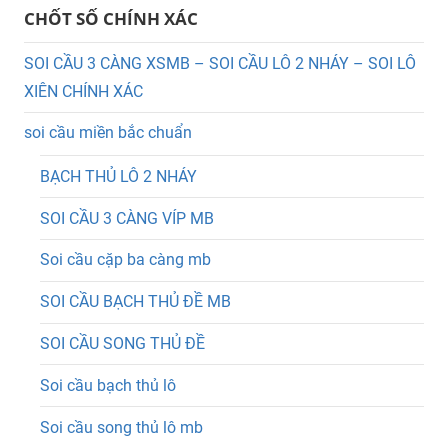
CHỐT SỐ CHÍNH XÁC
SOI CẦU 3 CÀNG XSMB – SOI CẦU LÔ 2 NHÁY – SOI LÔ
XIÊN CHÍNH XÁC
soi cầu miền bắc chuẩn
BẠCH THỦ LÔ 2 NHÁY
SOI CẦU 3 CÀNG VÍP MB
Soi cầu cặp ba càng mb
SOI CẦU BẠCH THỦ ĐỀ MB
SOI CẦU SONG THỦ ĐỀ
Soi cầu bạch thủ lô
Soi cầu song thủ lô mb