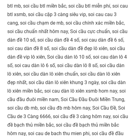
btl mb, soi cầu btl miền bắc, soi cầu btl miễn phí, soi cau
btl xsmb, soi cầu cặp 3 càng siêu vip, soi cau cau 3
cang, soi cầu chạm de mb, soi cầu chính xác miền bắc,
soi cầu chuẩn nhất hôm nay, Soi cầu cực chuẩn, soi cầu
dàn đề 10 số, soi cầu dàn đề 4 số, soi cau dàn đề 6 số,
soi cau dàn đề 8 số, soi cầu dàn đề đẹp lô xiên, soi cầu
dàn đề vip lô xiên, Soi cầu dàn lô 10 số, soi cau dàn lô 4
số, soi cau dàn lô 6 số, soi cầu dàn lô 8 số, soi cầu dàn
lô xiên, soi cầu dàn lô xiên chuẩn, soi cầu dàn lô xiên
đẹp nhất, soi cầu dàn lô xiên khung 3 ngày, soi cầu dàn
lô xiên miền bắc, soi cau dàn lô xiên xsmb hom nay, soi
cầu đầu đuôi miền nam, Soi Cầu Đầu Đuôi Miền Trung,
soi cầu db mb, soi cầu đb mb hôm nay, Soi Cầu Đề, Soi
Cầu de 3 Càng 6666, soi cầu đề 3 càng hôm nay, soi cầu
đề bạch thủ miền bắc, soi cầu đề bạch thủ miền bắc
hôm nay, soi cau de bach thu mien phi, soi cầu đề đầu