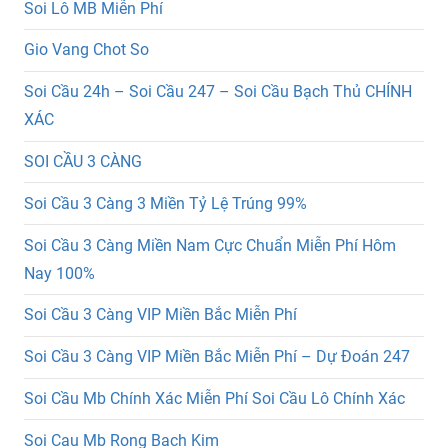
Soi Lô MB Miễn Phí
Gio Vang Chot So
Soi Cầu 24h – Soi Cầu 247 – Soi Cầu Bạch Thủ CHÍNH
XÁC
SOI CẦU 3 CÀNG
Soi Cầu 3 Càng 3 Miền Tỷ Lệ Trúng 99%
Soi Cầu 3 Càng Miền Nam Cực Chuẩn Miễn Phí Hôm
Nay 100%
Soi Cầu 3 Càng VIP Miền Bắc Miễn Phí
Soi Cầu 3 Càng VIP Miền Bắc Miễn Phí – Dự Đoán 247
Soi Cầu Mb Chính Xác Miễn Phí Soi Cầu Lô Chính Xác
Soi Cau Mb Rong Bach Kim