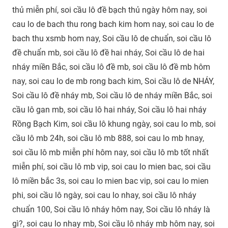
thủ miễn phí, soi cầu lô đề bạch thủ ngày hôm nay, soi
cau lo de bach thu rong bach kim hom nay, soi cau lo de
bach thu xsmb hom nay, Soi cầu lô de chuẩn, soi cầu lô
đề chuẩn mb, soi cầu lô đề hai nháy, Soi cầu lô de hai
nháy miền Bắc, soi cầu lô đề mb, soi cầu lô đề mb hôm
nay, soi cau lo de mb rong bach kim, Soi cầu lô de NHÁY,
Soi cầu lô đề nháy mb, Soi cầu lô de nháy miền Bắc, soi
cầu lô gan mb, soi cầu lô hai nháy, Soi cầu lô hai nháy
Rồng Bạch Kim, soi cầu lô khung ngày, soi cau lo mb, soi
cầu lô mb 24h, soi cầu lô mb 888, soi cau lo mb hnay,
soi cầu lô mb miễn phí hôm nay, soi cầu lô mb tốt nhất
miễn phí, soi cầu lô mb vip, soi cau lo mien bac, soi cầu
lô miền bắc 3s, soi cau lo mien bac vip, soi cau lo mien
phi, soi cầu lô ngày, soi cau lo nhay, soi cầu lô nháy
chuẩn 100, Soi cầu lô nháy hôm nay, Soi cầu lô nháy là
gì?, soi cau lo nhay mb, Soi cầu lô nháy mb hôm nay, soi