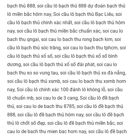
bạch thủ 888, soi cầu lô bạch thủ 888 dự đoán bạch thủ
lô miền bắc hôm nay, Soi cầu lô bạch thủ Bạc Liêu, soi
cầu lô bạch thủ chính xác nhất, soi cầu lô bạch thủ hôm
nay, soi cầu lô bạch thủ miền bắc chuẩn xác, soi cau lo
bach thu qngai, soi cau lo bach thu rong bach kim, soi
cầu lô bạch thủ sóc trăng, soi cau lo bach thu tphcm, soi
cầu lô bạch thủ xổ số, soi cầu lô bạch thủ xổ số bình
dương, soi cầu lô bạch thủ xổ số đài phát, soi cau lo
bach thu xo so vung tau, soi cầu lô bạch thủ xs đà nẵng,
soi cầu lô bạch thủ xsmb, soi cau lo bach thu xsmb hom
nay, Soi cầu lô chính xác 100 đánh lô không lỗ, soi cầu
lô chuẩn mb, soi cau lo de 3 cang, Soi cầu lô đề bạch
thủ, soi cau lo de bach thu 8785, soi cầu lô đề bạch thủ
888, soi cầu lô đề bạch thủ hôm nay, soi cầu lô đề bạch
thủ lô chốt số đẹp, soi cầu lô đề bạch thủ miền bắc, soi
cau lo de bach thu mien bac hom nay, soi cầu lô đề bạch