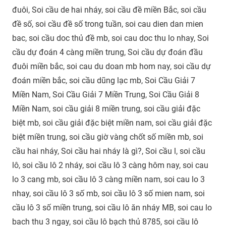
đuôi, Soi cầu de hai nháy, soi cầu đề miền Bắc, soi cầu
đề số, soi cầu đề số trong tuần, soi cau dien dan mien
bac, soi cầu doc thủ đề mb, soi cau doc thu lo nhay, Soi
cầu dự đoán 4 càng miền trung, Soi cầu dự đoán đầu
đuôi miền bắc, soi cau du doan mb hom nay, soi cầu dự
đoán miền bắc, soi cầu dũng lạc mb, Soi Cầu Giải 7
Miền Nam, Soi Cầu Giải 7 Miền Trung, Soi Cầu Giải 8
Miền Nam, soi cầu giải 8 miền trung, soi cầu giải đặc
biệt mb, soi cầu giải đặc biệt miền nam, soi cầu giải đặc
biệt miền trung, soi cầu giờ vàng chốt số miền mb, soi
cầu hai nháy, Soi cầu hai nháy là gì?, Soi cầu l, soi cầu
lô, soi cầu lô 2 nháy, soi cầu lô 3 càng hôm nay, soi cau
lo 3 cang mb, soi cầu lô 3 càng miền nam, soi cau lo 3
nhay, soi cầu lô 3 số mb, soi cầu lô 3 số mien nam, soi
cầu lô 3 số miền trung, soi cầu lô ăn nháy MB, soi cau lo
bach thu 3 ngay, soi cầu lô bạch thủ 8785, soi cầu lô