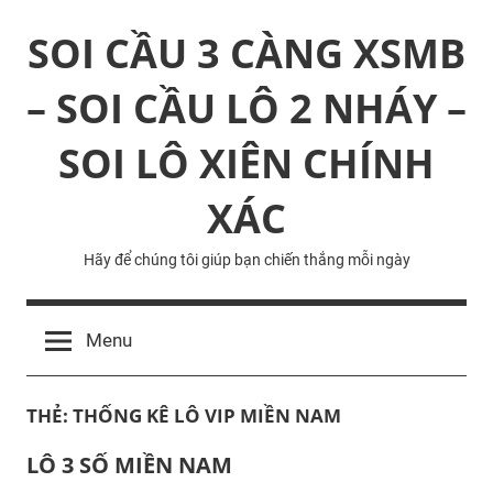
Skip
SOI CẦU 3 CÀNG XSMB
to
content
– SOI CẦU LÔ 2 NHÁY –
SOI LÔ XIÊN CHÍNH
XÁC
Hãy để chúng tôi giúp bạn chiến thắng mỗi ngày
Menu
THẺ:
THỐNG KÊ LÔ VIP MIỀN NAM
LÔ 3 SỐ MIỀN NAM