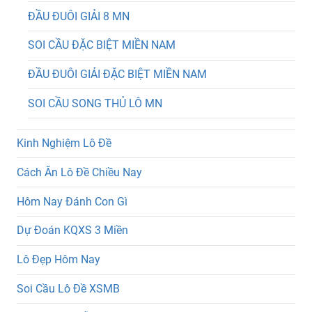
ĐẦU ĐUÔI GIẢI 8 MN
SOI CẦU ĐẶC BIỆT MIỀN NAM
ĐẦU ĐUÔI GIẢI ĐẶC BIỆT MIỀN NAM
SOI CẦU SONG THỦ LÔ MN
Kinh Nghiệm Lô Đề
Cách Ăn Lô Đề Chiều Nay
Hôm Nay Đánh Con Gì
Dự Đoán KQXS 3 Miền
Lô Đẹp Hôm Nay
Soi Cầu Lô Đề XSMB