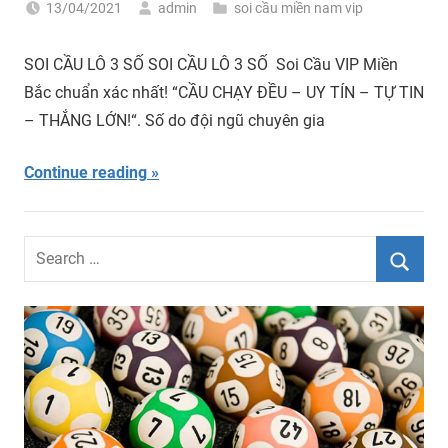
13/04/2021
admin
soi cầu miền nam vip
SOI CẦU LÔ 3 SỐ SOI CẦU LÔ 3 SỐ Soi Cầu VIP Miền
Bắc chuẩn xác nhất! “CẦU CHẠY ĐỀU – UY TÍN – TỰ TIN
– THẮNG LỚN!“. Số do đội ngũ chuyên gia
Continue reading
Search
for:
Searc