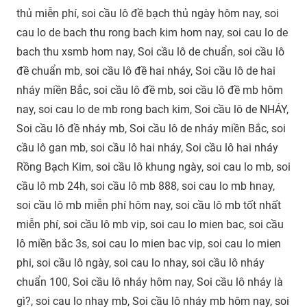
thủ miễn phí, soi cầu lô đề bạch thủ ngày hôm nay, soi
cau lo de bach thu rong bach kim hom nay, soi cau lo de
bach thu xsmb hom nay, Soi cầu lô de chuẩn, soi cầu lô
đề chuẩn mb, soi cầu lô đề hai nháy, Soi cầu lô de hai
nháy miền Bắc, soi cầu lô đề mb, soi cầu lô đề mb hôm
nay, soi cau lo de mb rong bach kim, Soi cầu lô de NHÁY,
Soi cầu lô đề nháy mb, Soi cầu lô de nháy miền Bắc, soi
cầu lô gan mb, soi cầu lô hai nháy, Soi cầu lô hai nháy
Rồng Bạch Kim, soi cầu lô khung ngày, soi cau lo mb, soi
cầu lô mb 24h, soi cầu lô mb 888, soi cau lo mb hnay,
soi cầu lô mb miễn phí hôm nay, soi cầu lô mb tốt nhất
miễn phí, soi cầu lô mb vip, soi cau lo mien bac, soi cầu
lô miền bắc 3s, soi cau lo mien bac vip, soi cau lo mien
phi, soi cầu lô ngày, soi cau lo nhay, soi cầu lô nháy
chuẩn 100, Soi cầu lô nháy hôm nay, Soi cầu lô nháy là
gì?, soi cau lo nhay mb, Soi cầu lô nháy mb hôm nay, soi