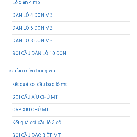
Lô xiên 4 mb
DÀN LÔ 4 CON MB
DÀN LÔ 6 CON MB
DÀN LÔ 8 CON MB
SOI CẦU DÀN LÔ 10 CON
soi cầu miền trung vip
kết quả soi cầu bao lô mt
SOI CẦU XÍU CHỦ MT
CẶP XÍU CHỦ MT
Kết quả soi cầu lô 3 số
SOI CẦU ĐẶC BIỆT MT