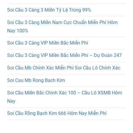
Soi Cầu 3 Càng 3 Miền Tỷ Lệ Trúng 99%
Soi Cầu 3 Càng Miền Nam Cực Chuẩn Miễn Phí Hôm
Nay 100%
Soi Cầu 3 Càng VIP Miền Bắc Miễn Phí
Soi Cầu 3 Càng VIP Miền Bắc Miễn Phí – Dự Đoán 247
Soi Cầu Mb Chính Xác Miễn Phí Soi Cầu Lô Chính Xác
Soi Cau Mb Rong Bach Kim
Soi Cầu Miền Bắc Chính Xác 100 – Cầu Lô XSMB Hôm
Nay
Soi Cầu Rồng Bạch Kim 666 Hôm Nay Miễn Phí