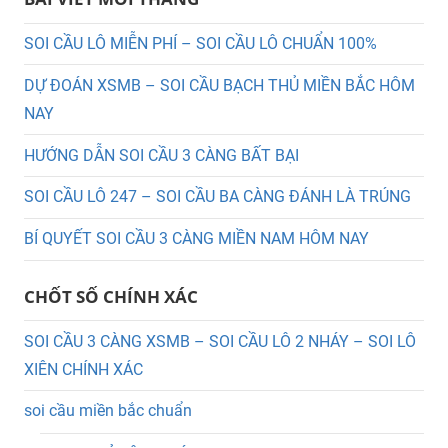
SOI CẦU LÔ MIỄN PHÍ – SOI CẦU LÔ CHUẨN 100%
DỰ ĐOÁN XSMB – SOI CẦU BẠCH THỦ MIỀN BẮC HÔM
NAY
HƯỚNG DẪN SOI CẦU 3 CÀNG BẤT BẠI
SOI CẦU LÔ 247 – SOI CẦU BA CÀNG ĐÁNH LÀ TRÚNG
BÍ QUYẾT SOI CẦU 3 CÀNG MIỀN NAM HÔM NAY
CHỐT SỐ CHÍNH XÁC
SOI CẦU 3 CÀNG XSMB – SOI CẦU LÔ 2 NHÁY – SOI LÔ
XIÊN CHÍNH XÁC
soi cầu miền bắc chuẩn