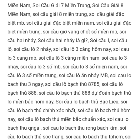
Miền Nam, Soi Cầu Giải 7 Miền Trung, Soi Cầu Giải 8
Miền Nam, soi cầu giải 8 miền trung, soi cầu giải đặc
biệt mb, soi cầu giải đặc biệt miền nam, soi cầu giải đặc
biệt miền trung, soi cầu giờ vàng chốt số miền mb, soi
cầu hai nháy, Soi cầu hai nháy là gì?, Soi cầu l, soi cầu
lô, soi cầu lô 2 nháy, soi cầu lô 3 càng hôm nay, soi cau
lo 3 cang mb, soi cầu lô 3 càng miền nam, soi cau lo 3
nhay, soi cầu lô 3 số mb, soi cầu lô 3 số mien nam, soi
cầu lô 3 số miền trung, soi cầu lô ăn nháy MB, soi cau lo
bach thu 3 ngay, soi cầu lô bạch thủ 8785, soi cầu lô
bạch thủ 888, soi cầu lô bạch thủ 888 dự đoán bạch thủ
lô miền bắc hôm nay, Soi cầu lô bạch thủ Bạc Liêu, soi
cầu lô bạch thủ chính xác nhất, soi cầu lô bạch thủ hôm
nay, soi cầu lô bạch thủ miền bắc chuẩn xác, soi cau lo
bach thu qngai, soi cau lo bach thu rong bach kim, soi
cầu lô bạch thủ sóc trăng, soi cau lo bach thu tphcm, soi