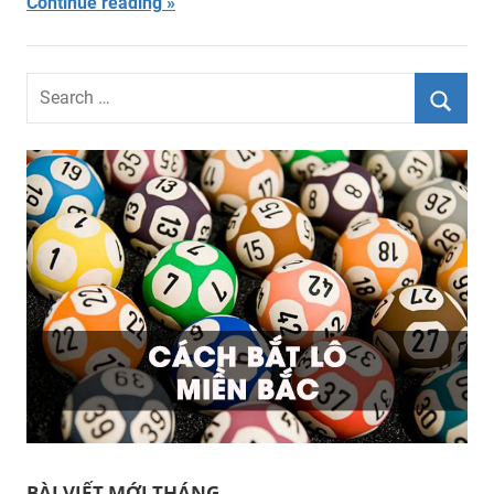
Continue reading
Search
for:
Searc
BÀI VIẾT MỚI THÁNG