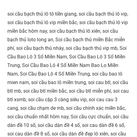
soi cầu bạch thủ lô tô tiền giang, soi cầu bạch thủ lô vip,
soi cầu bạch thủ lô vip miền bắc, soi cầu bạch thủ lô vip
miền bắc hôm nay, soi cầu bạch thủ lô xiên, soi cầu
bạch thủ loto long an, Soi cầu bạch thủ miền Bắc miễn
phí, soi cầu bạch thủ nháy, soi cầu bạch thủ vip mb, Soi
Cầu Bao Lô 3 Số Miền Nam, Soi Cầu Bao Lô 3 Số Miền
Trung, Soi Cầu Bao Lô 4 Số Miền Nam Bao Lo Miền
Nam, Soi Cầu Bao Lô 4 Số Miền Trung, soi cầu bao lô
mien nam, soi cầu bao lô miền trung, soi cau btl, soi cầu
btl mb, soi cầu btl miền bắc, soi cầu btl miễn phí, soi cau
btl xsmb, soi cầu cặp 3 càng siêu vip, soi cau cau 3
cang, soi cầu chạm de mb, soi cầu chính xác miền bắc,
soi cầu chuẩn nhất hôm nay, Soi cầu cực chuẩn, soi cầu
dàn đề 10 số, soi cầu dàn đề 4 số, soi cau dàn đề 6 số,
soi cau dàn đề 8 số, soi cầu dàn đề đẹp lô xiên, soi cầu