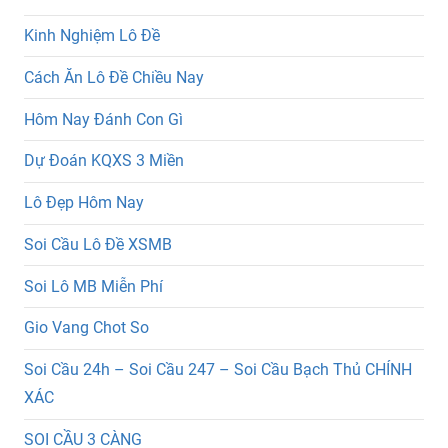
Kinh Nghiệm Lô Đề
Cách Ăn Lô Đề Chiều Nay
Hôm Nay Đánh Con Gì
Dự Đoán KQXS 3 Miền
Lô Đẹp Hôm Nay
Soi Cầu Lô Đề XSMB
Soi Lô MB Miễn Phí
Gio Vang Chot So
Soi Cầu 24h – Soi Cầu 247 – Soi Cầu Bạch Thủ CHÍNH
XÁC
SOI CẦU 3 CÀNG