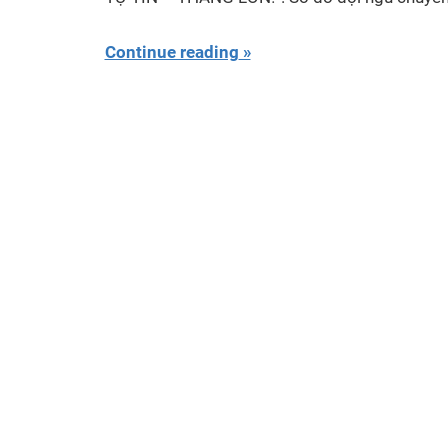
Continue reading