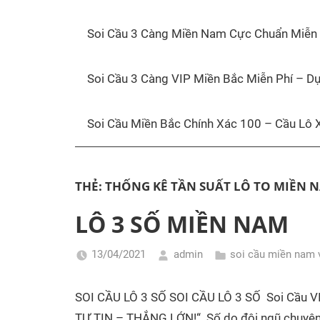
Soi Cầu 3 Càng Miền Nam Cực Chuẩn Miễn
Soi Cầu 3 Càng VIP Miền Bắc Miễn Phí – D
Soi Cầu Miền Bắc Chính Xác 100 – Cầu L
THẺ:
THỐNG KÊ TẦN SUẤT LÔ TO MIỀN 
LÔ 3 SỐ MIỀN NAM
13/04/2021
admin
soi cầu miền nam 
SOI CẦU LÔ 3 SỐ SOI CẦU LÔ 3 SỐ Soi Cầu V
TỰ TIN – THẮNG LỚN!“. Số do đội ngũ chuyên