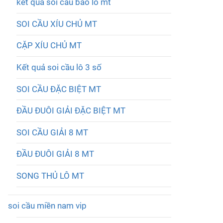
kết quả soi cầu bao lô mt
SOI CẦU XÍU CHỦ MT
CẶP XÍU CHỦ MT
Kết quả soi cầu lô 3 số
SOI CẦU ĐẶC BIỆT MT
ĐẦU ĐUÔI GIẢI ĐẶC BIỆT MT
SOI CẦU GIẢI 8 MT
ĐẦU ĐUÔI GIẢI 8 MT
SONG THỦ LÔ MT
soi cầu miền nam vip