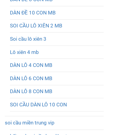
DÀN ĐỀ 10 CON MB
SOI CẦU LÔ XIÊN 2 MB
Soi cầu lô xiên 3
Lô xiên 4 mb
DÀN LÔ 4 CON MB
DÀN LÔ 6 CON MB
DÀN LÔ 8 CON MB
SOI CẦU DÀN LÔ 10 CON
soi cầu miền trung vip