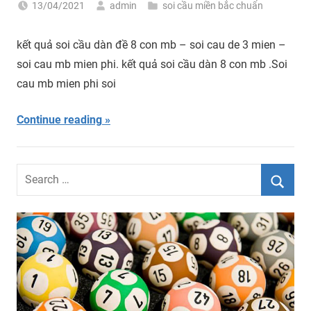
13/04/2021
admin
soi cầu miền bắc chuẩn
kết quả soi cầu dàn đề 8 con mb – soi cau de 3 mien –
soi cau mb mien phi. kết quả soi cầu dàn 8 con mb .Soi
cau mb mien phi soi
Continue reading
Search
for:
Searc