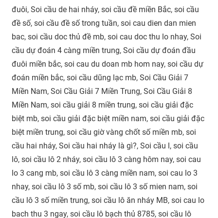
đuôi, Soi cầu de hai nháy, soi cầu đề miền Bắc, soi cầu
đề số, soi cầu đề số trong tuần, soi cau dien dan mien
bac, soi cầu doc thủ đề mb, soi cau doc thu lo nhay, Soi
cầu dự đoán 4 càng miền trung, Soi cầu dự đoán đầu
đuôi miền bắc, soi cau du doan mb hom nay, soi cầu dự
đoán miền bắc, soi cầu dũng lạc mb, Soi Cầu Giải 7
Miền Nam, Soi Cầu Giải 7 Miền Trung, Soi Cầu Giải 8
Miền Nam, soi cầu giải 8 miền trung, soi cầu giải đặc
biệt mb, soi cầu giải đặc biệt miền nam, soi cầu giải đặc
biệt miền trung, soi cầu giờ vàng chốt số miền mb, soi
cầu hai nháy, Soi cầu hai nháy là gì?, Soi cầu l, soi cầu
lô, soi cầu lô 2 nháy, soi cầu lô 3 càng hôm nay, soi cau
lo 3 cang mb, soi cầu lô 3 càng miền nam, soi cau lo 3
nhay, soi cầu lô 3 số mb, soi cầu lô 3 số mien nam, soi
cầu lô 3 số miền trung, soi cầu lô ăn nháy MB, soi cau lo
bach thu 3 ngay, soi cầu lô bạch thủ 8785, soi cầu lô