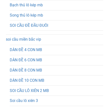
Bạch thủ lô kép mb
Song thủ lô kép mb
SOI CẦU ĐỀ ĐẦU ĐUÔI
soi cầu miền bắc vip
DÀN ĐỀ 4 CON MB
DÀN ĐỀ 6 CON MB
DÀN ĐỀ 8 CON MB
DÀN ĐỀ 10 CON MB
SOI CẦU LÔ XIÊN 2 MB
Soi cầu lô xiên 3