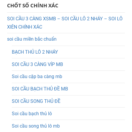
CHỐT SỐ CHÍNH XÁC
SOI CẦU 3 CÀNG XSMB – SOI CẦU LÔ 2 NHÁY – SOI LÔ
XIÊN CHÍNH XÁC
soi cầu miền bắc chuẩn
BẠCH THỦ LÔ 2 NHÁY
SOI CẦU 3 CÀNG VÍP MB
Soi cầu cặp ba càng mb
SOI CẦU BẠCH THỦ ĐỀ MB
SOI CẦU SONG THỦ ĐỀ
Soi cầu bạch thủ lô
Soi cầu song thủ lô mb