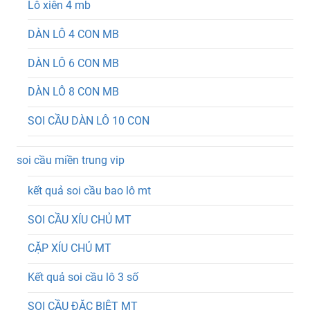
Lô xiên 4 mb
DÀN LÔ 4 CON MB
DÀN LÔ 6 CON MB
DÀN LÔ 8 CON MB
SOI CẦU DÀN LÔ 10 CON
soi cầu miền trung vip
kết quả soi cầu bao lô mt
SOI CẦU XÍU CHỦ MT
CẶP XÍU CHỦ MT
Kết quả soi cầu lô 3 số
SOI CẦU ĐẶC BIỆT MT