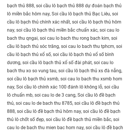
bạch thủ 888, soi cầu lô bạch thủ 888 dự đoán bạch thủ
lô miền bắc hôm nay, Soi cầu lô bạch thủ Bạc Liêu, soi
cầu lô bạch thủ chính xác nhất, soi cầu lô bạch thủ hôm
nay, soi cầu lô bạch thủ miền bắc chuẩn xác, soi cau lo
bach thu qngai, soi cau lo bach thu rong bach kim, soi
cầu lô bạch thủ sóc trăng, soi cau lo bach thu tphcm, soi
cầu lô bạch thủ xổ số, soi cầu lô bạch thủ xổ số bình
dương, soi cầu lô bạch thủ xổ số đài phát, soi cau lo
bach thu xo so vung tau, soi cầu lô bạch thủ xs đà nẵng,
soi cầu lô bạch thủ xsmb, soi cau lo bach thu xsmb hom
nay, Soi cầu lô chính xác 100 đánh lô không lỗ, soi cầu
lô chuẩn mb, soi cau lo de 3 cang, Soi cầu lô đề bạch
thủ, soi cau lo de bach thu 8785, soi cầu lô đề bạch thủ
888, soi cầu lô đề bạch thủ hôm nay, soi cầu lô đề bạch
thủ lô chốt số đẹp, soi cầu lô đề bạch thủ miền bắc, soi
cau lo de bach thu mien bac hom nay, soi cầu lô đề bạch