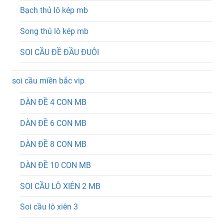
Bạch thủ lô kép mb
Song thủ lô kép mb
SOI CẦU ĐỀ ĐẦU ĐUÔI
soi cầu miền bắc vip
DÀN ĐỀ 4 CON MB
DÀN ĐỀ 6 CON MB
DÀN ĐỀ 8 CON MB
DÀN ĐỀ 10 CON MB
SOI CẦU LÔ XIÊN 2 MB
Soi cầu lô xiên 3