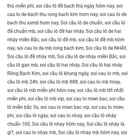
thủ miễn phí, soi cầu lô đề bạch thủ ngày hôm nay, soi
cau lo de bach thu rong bach kim hom nay, soi cau lo de
bach thu xsmb hom nay, Soi cầu lô de chuẩn, soi cầu lô
đề chuẩn mb, soi cầu lô đề hai nháy, Soi cầu lô de hai
nháy miền Bắc, soi cầu lô đề mb, soi cầu lô đề mb hôm
nay, soi cau lo de mb rong bach kim, Soi cầu lô de NHÁY,
Soi cầu lô đề nháy mb, Soi cầu lô de nháy miền Bắc, soi
cầu lô gan mb, soi cầu lô hai nháy, Soi cầu lô hai nháy
Rồng Bạch Kim, soi cầu lô khung ngày, soi cau lo mb, soi
cầu lô mb 24h, soi cầu lô mb 888, soi cau lo mb hnay,
soi cầu lô mb miễn phí hôm nay, soi cầu lô mb tốt nhất
miễn phí, soi cầu lô mb vip, soi cau lo mien bac, soi cầu
lô miền bắc 3s, soi cau lo mien bac vip, soi cau lo mien
phi, soi cầu lô ngày, soi cau lo nhay, soi cầu lô nháy
chuẩn 100, Soi cầu lô nháy hôm nay, Soi cầu lô nháy là
gì?, soi cau lo nhay mb, Soi cầu lô nháy mb hôm nay, soi