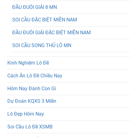
ĐẦU ĐUÔI GIẢI 8 MN
SOI CẦU ĐẶC BIỆT MIỀN NAM
ĐẦU ĐUÔI GIẢI ĐẶC BIỆT MIỀN NAM
SOI CẦU SONG THỦ LÔ MN
Kinh Nghiệm Lô Đề
Cách Ăn Lô Đề Chiều Nay
Hôm Nay Đánh Con Gì
Dự Đoán KQXS 3 Miền
Lô Đẹp Hôm Nay
Soi Cầu Lô Đề XSMB