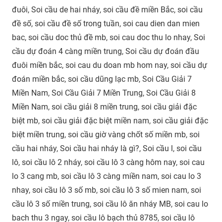
đuôi, Soi cầu de hai nháy, soi cầu đề miền Bắc, soi cầu
đề số, soi cầu đề số trong tuần, soi cau dien dan mien
bac, soi cầu doc thủ đề mb, soi cau doc thu lo nhay, Soi
cầu dự đoán 4 càng miền trung, Soi cầu dự đoán đầu
đuôi miền bắc, soi cau du doan mb hom nay, soi cầu dự
đoán miền bắc, soi cầu dũng lạc mb, Soi Cầu Giải 7
Miền Nam, Soi Cầu Giải 7 Miền Trung, Soi Cầu Giải 8
Miền Nam, soi cầu giải 8 miền trung, soi cầu giải đặc
biệt mb, soi cầu giải đặc biệt miền nam, soi cầu giải đặc
biệt miền trung, soi cầu giờ vàng chốt số miền mb, soi
cầu hai nháy, Soi cầu hai nháy là gì?, Soi cầu l, soi cầu
lô, soi cầu lô 2 nháy, soi cầu lô 3 càng hôm nay, soi cau
lo 3 cang mb, soi cầu lô 3 càng miền nam, soi cau lo 3
nhay, soi cầu lô 3 số mb, soi cầu lô 3 số mien nam, soi
cầu lô 3 số miền trung, soi cầu lô ăn nháy MB, soi cau lo
bach thu 3 ngay, soi cầu lô bạch thủ 8785, soi cầu lô