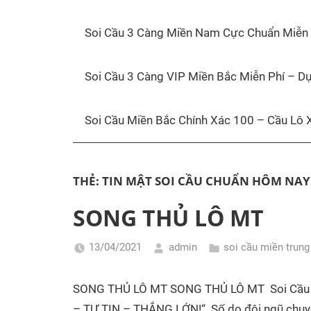
Soi Cầu 3 Càng Miền Nam Cực Chuẩn Miễn
Soi Cầu 3 Càng VIP Miền Bắc Miễn Phí – D
Soi Cầu Miền Bắc Chính Xác 100 – Cầu L
THẺ:
TIN MẬT SOI CẦU CHUẨN HÔM NAY
SONG THỦ LÔ MT
13/04/2021
admin
soi cầu miền trung
SONG THỦ LÔ MT SONG THỦ LÔ MT Soi Cầu VI
– TỰ TIN – THẮNG LỚN!“. Số do đội ngũ chuyê