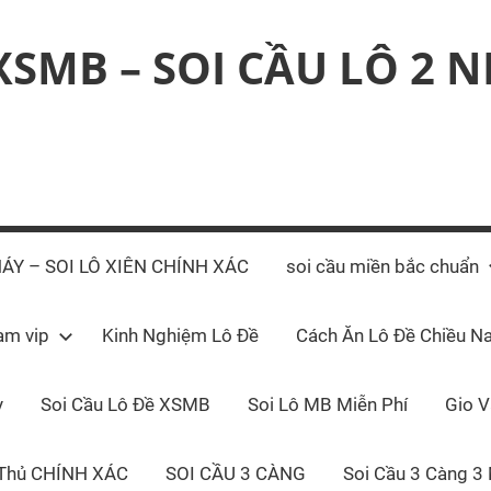
XSMB – SOI CẦU LÔ 2 N
ÁY – SOI LÔ XIÊN CHÍNH XÁC
soi cầu miền bắc chuẩn
am vip
Kinh Nghiệm Lô Đề
Cách Ăn Lô Đề Chiều N
y
Soi Cầu Lô Đề XSMB
Soi Lô MB Miễn Phí
Gio V
h Thủ CHÍNH XÁC
SOI CẦU 3 CÀNG
Soi Cầu 3 Càng 3