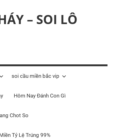
HÁY – SOI LÔ
soi cầu miền bắc vip
ay
Hôm Nay Đánh Con Gì
ang Chot So
 Miền Tỷ Lệ Trúng 99%