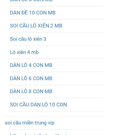
DÀN ĐỀ 10 CON MB
SOI CẦU LÔ XIÊN 2 MB
Soi cầu lô xiên 3
Lô xiên 4 mb
DÀN LÔ 4 CON MB
DÀN LÔ 6 CON MB
DÀN LÔ 8 CON MB
SOI CẦU DÀN LÔ 10 CON
soi cầu miền trung vip