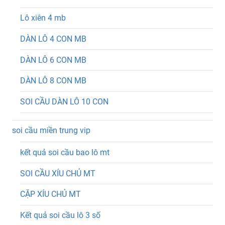
Lô xiên 4 mb
DÀN LÔ 4 CON MB
DÀN LÔ 6 CON MB
DÀN LÔ 8 CON MB
SOI CẦU DÀN LÔ 10 CON
soi cầu miền trung vip
kết quả soi cầu bao lô mt
SOI CẦU XÍU CHỦ MT
CẶP XÍU CHỦ MT
Kết quả soi cầu lô 3 số