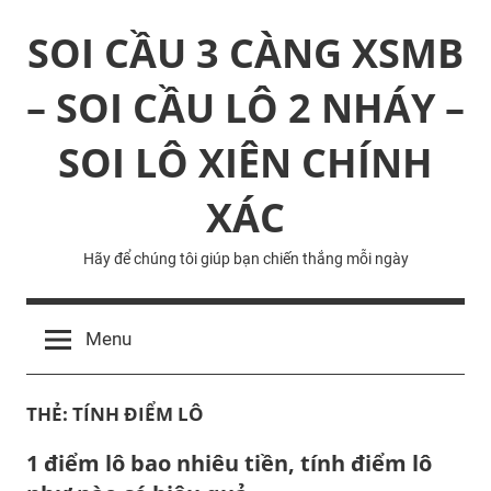
Skip
SOI CẦU 3 CÀNG XSMB
to
content
– SOI CẦU LÔ 2 NHÁY –
SOI LÔ XIÊN CHÍNH
XÁC
Hãy để chúng tôi giúp bạn chiến thắng mỗi ngày
Menu
THẺ:
TÍNH ĐIỂM LÔ
1 điểm lô bao nhiêu tiền, tính điểm lô