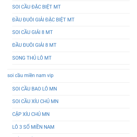
SOI CẦU ĐẶC BIỆT MT
ĐẦU ĐUÔI GIẢI ĐẶC BIỆT MT
SOI CẦU GIẢI 8 MT
ĐẦU ĐUÔI GIẢI 8 MT
SONG THỦ LÔ MT
soi cầu miền nam vip
SOI CẦU BAO LÔ MN
SOI CẦU XÍU CHỦ MN
CẶP XÍU CHỦ MN
LÔ 3 SỐ MIỀN NAM