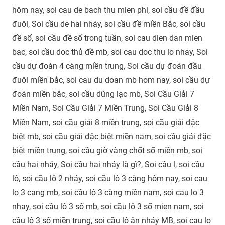
hôm nay, soi cau de bach thu mien phi, soi cầu đề đầu
đuôi, Soi cầu de hai nháy, soi cầu đề miền Bắc, soi cầu
đề số, soi cầu đề số trong tuần, soi cau dien dan mien
bac, soi cầu doc thủ đề mb, soi cau doc thu lo nhay, Soi
cầu dự đoán 4 càng miền trung, Soi cầu dự đoán đầu
đuôi miền bắc, soi cau du doan mb hom nay, soi cầu dự
đoán miền bắc, soi cầu dũng lạc mb, Soi Cầu Giải 7
Miền Nam, Soi Cầu Giải 7 Miền Trung, Soi Cầu Giải 8
Miền Nam, soi cầu giải 8 miền trung, soi cầu giải đặc
biệt mb, soi cầu giải đặc biệt miền nam, soi cầu giải đặc
biệt miền trung, soi cầu giờ vàng chốt số miền mb, soi
cầu hai nháy, Soi cầu hai nháy là gì?, Soi cầu l, soi cầu
lô, soi cầu lô 2 nháy, soi cầu lô 3 càng hôm nay, soi cau
lo 3 cang mb, soi cầu lô 3 càng miền nam, soi cau lo 3
nhay, soi cầu lô 3 số mb, soi cầu lô 3 số mien nam, soi
cầu lô 3 số miền trung, soi cầu lô ăn nháy MB, soi cau lo