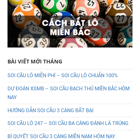
BÀI VIẾT MỚI THÁNG
SOI CẦU LÔ MIỄN PHÍ – SOI CẦU LÔ CHUẨN 100%
DỰ ĐOÁN XSMB – SOI CẦU BẠCH THỦ MIỀN BẮC HÔM
NAY
HƯỚNG DẪN SOI CẦU 3 CÀNG BẤT BẠI
SOI CẦU LÔ 247 – SOI CẦU BA CÀNG ĐÁNH LÀ TRÚNG
BÍ QUYẾT SOI CẦU 3 CÀNG MIỀN NAM HÔM NAY