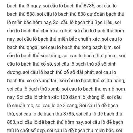
bach thu 3 ngay, soi cầu lô bạch thủ 8785, soi cầu lô
bạch thủ 888, soi cầu lô bạch thủ 888 dự đoán bạch thủ
lô miền bắc hôm nay, Soi cầu lô bạch thủ Bạc Liêu, soi
cầu lô bạch thủ chính xác nhất, soi cầu lô bạch thủ hôm
nay, soi cầu lô bạch thủ miền bắc chuẩn xác, soi cau lo
bach thu qngai, soi cau lo bach thu rong bach kim, soi
cầu lô bạch thủ sóc trăng, soi cau lo bach thu tphcm, soi
cầu lô bạch thủ xổ số, soi cầu lô bạch thủ xổ số bình
dương, soi cầu lô bạch thủ xổ số đài phát, soi cau lo
bach thu xo so vung tau, soi cầu lô bạch thủ xs đà nẵng,
soi cầu lô bạch thủ xsmb, soi cau lo bach thu xsmb hom
nay, Soi cầu lô chính xác 100 đánh lô không lỗ, soi cầu
lô chuẩn mb, soi cau lo de 3 cang, Soi cầu lô đề bạch
thủ, soi cau lo de bach thu 8785, soi cầu lô đề bạch thủ
888, soi cầu lô đề bạch thủ hôm nay, soi cầu lô đề bạch
thủ lô chốt số đẹp, soi cầu lô đề bạch thủ miền bắc, soi