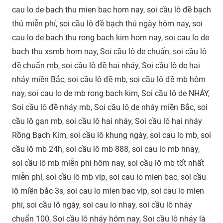
cau lo de bach thu mien bac hom nay, soi cầu lô đề bạch
thủ miễn phí, soi cầu lô đề bạch thủ ngày hôm nay, soi
cau lo de bach thu rong bach kim hom nay, soi cau lo de
bach thu xsmb hom nay, Soi cầu lô de chuẩn, soi cầu lô
đề chuẩn mb, soi cầu lô đề hai nháy, Soi cầu lô de hai
nháy miền Bắc, soi cầu lô đề mb, soi cầu lô đề mb hôm
nay, soi cau lo de mb rong bach kim, Soi cầu lô de NHÁY,
Soi cầu lô đề nháy mb, Soi cầu lô de nháy miền Bắc, soi
cầu lô gan mb, soi cầu lô hai nháy, Soi cầu lô hai nháy
Rồng Bạch Kim, soi cầu lô khung ngày, soi cau lo mb, soi
cầu lô mb 24h, soi cầu lô mb 888, soi cau lo mb hnay,
soi cầu lô mb miễn phí hôm nay, soi cầu lô mb tốt nhất
miễn phí, soi cầu lô mb vip, soi cau lo mien bac, soi cầu
lô miền bắc 3s, soi cau lo mien bac vip, soi cau lo mien
phi, soi cầu lô ngày, soi cau lo nhay, soi cầu lô nháy
chuẩn 100, Soi cầu lô nháy hôm nay, Soi cầu lô nháy là