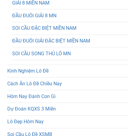
GIẢI 8 MIỀN NAM
ĐẦU ĐUÔI GIẢI 8 MN
SOI CẦU ĐẶC BIỆT MIỀN NAM
ĐẦU ĐUÔI GIẢI ĐẶC BIỆT MIỀN NAM
SOI CẦU SONG THỦ LÔ MN
Kinh Nghiệm Lô Đề
Cách Ăn Lô Đề Chiều Nay
Hôm Nay Đánh Con Gì
Dự Đoán KQXS 3 Miền
Lô Đẹp Hôm Nay
Soi Cầu Lô Đề XSMB