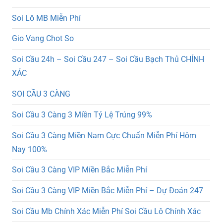
Soi Lô MB Miễn Phí
Gio Vang Chot So
Soi Cầu 24h – Soi Cầu 247 – Soi Cầu Bạch Thủ CHÍNH
XÁC
SOI CẦU 3 CÀNG
Soi Cầu 3 Càng 3 Miền Tỷ Lệ Trúng 99%
Soi Cầu 3 Càng Miền Nam Cực Chuẩn Miễn Phí Hôm
Nay 100%
Soi Cầu 3 Càng VIP Miền Bắc Miễn Phí
Soi Cầu 3 Càng VIP Miền Bắc Miễn Phí – Dự Đoán 247
Soi Cầu Mb Chính Xác Miễn Phí Soi Cầu Lô Chính Xác