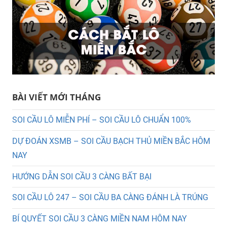
BÀI VIẾT MỚI THÁNG
SOI CẦU LÔ MIỄN PHÍ – SOI CẦU LÔ CHUẨN 100%
DỰ ĐOÁN XSMB – SOI CẦU BẠCH THỦ MIỀN BẮC HÔM
NAY
HƯỚNG DẪN SOI CẦU 3 CÀNG BẤT BẠI
SOI CẦU LÔ 247 – SOI CẦU BA CÀNG ĐÁNH LÀ TRÚNG
BÍ QUYẾT SOI CẦU 3 CÀNG MIỀN NAM HÔM NAY