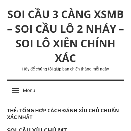
Skip
SOI CẦU 3 CÀNG XSMB
to
content
– SOI CẦU LÔ 2 NHÁY –
SOI LÔ XIÊN CHÍNH
XÁC
Hãy để chúng tôi giúp bạn chiến thắng mỗi ngày
Menu
THẺ:
TỔNG HỢP CÁCH ĐÁNH XỈU CHỦ CHUẨN
XÁC NHẤT
SOI CẦU XÍU CHỦ MT