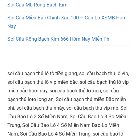
Soi Cau Mb Rong Bach Kim
Soi Cầu Miền Bắc Chính Xác 100 – Cầu Lô XSMB Hôm
Nay
Soi Cầu Rồng Bạch Kim 666 Hôm Nay Miễn Phí
soi cầu bạch thủ lô tô tiền giang, soi cầu bạch thủ lô vip,
soi cầu bạch thủ lô vip miền bắc, soi cầu bạch thủ lô vip
miền bắc hôm nay, soi cầu bạch thủ lô xiên, soi cầu
bạch thủ loto long an, Soi cầu bạch thủ miền Bắc miễn
phí, soi cầu bạch thủ nháy, soi cầu bạch thủ vip mb, Soi
Cầu Bao Lô 3 Số Miền Nam, Soi Cầu Bao Lô 3 Số Miền
Trung, Soi Cầu Bao Lô 4 Số Miền Nam Bao Lo Miền
Nam, Soi Cầu Bao Lô 4 Số Miền Trung, soi cầu bao lô