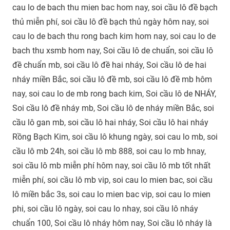
cau lo de bach thu mien bac hom nay, soi cầu lô đề bạch
thủ miễn phí, soi cầu lô đề bạch thủ ngày hôm nay, soi
cau lo de bach thu rong bach kim hom nay, soi cau lo de
bach thu xsmb hom nay, Soi cầu lô de chuẩn, soi cầu lô
đề chuẩn mb, soi cầu lô đề hai nháy, Soi cầu lô de hai
nháy miền Bắc, soi cầu lô đề mb, soi cầu lô đề mb hôm
nay, soi cau lo de mb rong bach kim, Soi cầu lô de NHÁY,
Soi cầu lô đề nháy mb, Soi cầu lô de nháy miền Bắc, soi
cầu lô gan mb, soi cầu lô hai nháy, Soi cầu lô hai nháy
Rồng Bạch Kim, soi cầu lô khung ngày, soi cau lo mb, soi
cầu lô mb 24h, soi cầu lô mb 888, soi cau lo mb hnay,
soi cầu lô mb miễn phí hôm nay, soi cầu lô mb tốt nhất
miễn phí, soi cầu lô mb vip, soi cau lo mien bac, soi cầu
lô miền bắc 3s, soi cau lo mien bac vip, soi cau lo mien
phi, soi cầu lô ngày, soi cau lo nhay, soi cầu lô nháy
chuẩn 100, Soi cầu lô nháy hôm nay, Soi cầu lô nháy là