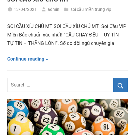
13/04/2021
admin
soi cầu miền trung vip
SOI CẦU XÍU CHỦ MT SOI CẦU XÍU CHỦ MT Soi Cầu VIP
Miền Bắc chuẩn xác nhất! “CẦU CHẠY ĐỀU – UY TÍN –
TỰ TIN – THẮNG LỚN!“. Số do đội ngũ chuyên gia
Continue reading
Search
for:
Searc