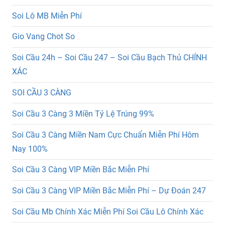
Soi Lô MB Miễn Phí
Gio Vang Chot So
Soi Cầu 24h – Soi Cầu 247 – Soi Cầu Bạch Thủ CHÍNH
XÁC
SOI CẦU 3 CÀNG
Soi Cầu 3 Càng 3 Miền Tỷ Lệ Trúng 99%
Soi Cầu 3 Càng Miền Nam Cực Chuẩn Miễn Phí Hôm
Nay 100%
Soi Cầu 3 Càng VIP Miền Bắc Miễn Phí
Soi Cầu 3 Càng VIP Miền Bắc Miễn Phí – Dự Đoán 247
Soi Cầu Mb Chính Xác Miễn Phí Soi Cầu Lô Chính Xác