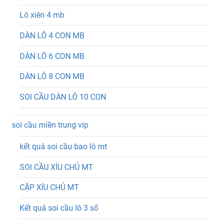
Lô xiên 4 mb
DÀN LÔ 4 CON MB
DÀN LÔ 6 CON MB
DÀN LÔ 8 CON MB
SOI CẦU DÀN LÔ 10 CON
soi cầu miền trung vip
kết quả soi cầu bao lô mt
SOI CẦU XÍU CHỦ MT
CẶP XÍU CHỦ MT
Kết quả soi cầu lô 3 số