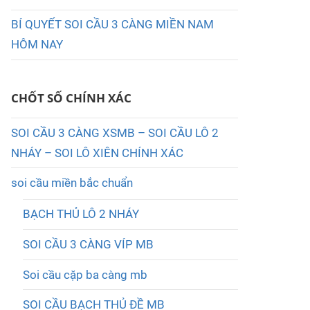
BÍ QUYẾT SOI CẦU 3 CÀNG MIỀN NAM
HÔM NAY
CHỐT SỐ CHÍNH XÁC
SOI CẦU 3 CÀNG XSMB – SOI CẦU LÔ 2
NHÁY – SOI LÔ XIÊN CHÍNH XÁC
soi cầu miền bắc chuẩn
BẠCH THỦ LÔ 2 NHÁY
SOI CẦU 3 CÀNG VÍP MB
Soi cầu cặp ba càng mb
SOI CẦU BẠCH THỦ ĐỀ MB