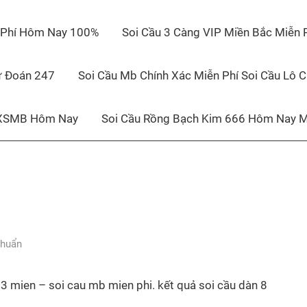
 Phí Hôm Nay 100%
Soi Cầu 3 Càng VIP Miền Bắc Miễn 
ự Đoán 247
Soi Cầu Mb Chính Xác Miễn Phí Soi Cầu Lô C
ô XSMB Hôm Nay
Soi Cầu Rồng Bạch Kim 666 Hôm Nay M
chuẩn
 3 mien – soi cau mb mien phi. kết quả soi cầu dàn 8