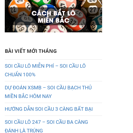
BÀI VIẾT MỚI THÁNG
SOI CẦU LÔ MIỄN PHÍ – SOI CẦU LÔ
CHUẨN 100%
DỰ ĐOÁN XSMB – SOI CẦU BẠCH THỦ
MIỀN BẮC HÔM NAY
HƯỚNG DẪN SOI CẦU 3 CÀNG BẤT BẠI
SOI CẦU LÔ 247 – SOI CẦU BA CÀNG
ĐÁNH LÀ TRÚNG