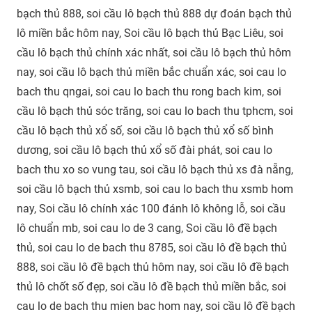
bạch thủ 888, soi cầu lô bạch thủ 888 dự đoán bạch thủ
lô miền bắc hôm nay, Soi cầu lô bạch thủ Bạc Liêu, soi
cầu lô bạch thủ chính xác nhất, soi cầu lô bạch thủ hôm
nay, soi cầu lô bạch thủ miền bắc chuẩn xác, soi cau lo
bach thu qngai, soi cau lo bach thu rong bach kim, soi
cầu lô bạch thủ sóc trăng, soi cau lo bach thu tphcm, soi
cầu lô bạch thủ xổ số, soi cầu lô bạch thủ xổ số bình
dương, soi cầu lô bạch thủ xổ số đài phát, soi cau lo
bach thu xo so vung tau, soi cầu lô bạch thủ xs đà nẵng,
soi cầu lô bạch thủ xsmb, soi cau lo bach thu xsmb hom
nay, Soi cầu lô chính xác 100 đánh lô không lỗ, soi cầu
lô chuẩn mb, soi cau lo de 3 cang, Soi cầu lô đề bạch
thủ, soi cau lo de bach thu 8785, soi cầu lô đề bạch thủ
888, soi cầu lô đề bạch thủ hôm nay, soi cầu lô đề bạch
thủ lô chốt số đẹp, soi cầu lô đề bạch thủ miền bắc, soi
cau lo de bach thu mien bac hom nay, soi cầu lô đề bạch