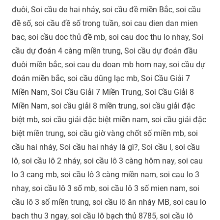
đuôi, Soi cầu de hai nháy, soi cầu đề miền Bắc, soi cầu
đề số, soi cầu đề số trong tuần, soi cau dien dan mien
bac, soi cầu doc thủ đề mb, soi cau doc thu lo nhay, Soi
cầu dự đoán 4 càng miền trung, Soi cầu dự đoán đầu
đuôi miền bắc, soi cau du doan mb hom nay, soi cầu dự
đoán miền bắc, soi cầu dũng lạc mb, Soi Cầu Giải 7
Miền Nam, Soi Cầu Giải 7 Miền Trung, Soi Cầu Giải 8
Miền Nam, soi cầu giải 8 miền trung, soi cầu giải đặc
biệt mb, soi cầu giải đặc biệt miền nam, soi cầu giải đặc
biệt miền trung, soi cầu giờ vàng chốt số miền mb, soi
cầu hai nháy, Soi cầu hai nháy là gì?, Soi cầu l, soi cầu
lô, soi cầu lô 2 nháy, soi cầu lô 3 càng hôm nay, soi cau
lo 3 cang mb, soi cầu lô 3 càng miền nam, soi cau lo 3
nhay, soi cầu lô 3 số mb, soi cầu lô 3 số mien nam, soi
cầu lô 3 số miền trung, soi cầu lô ăn nháy MB, soi cau lo
bach thu 3 ngay, soi cầu lô bạch thủ 8785, soi cầu lô