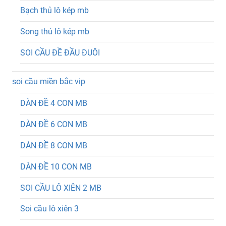
Bạch thủ lô kép mb
Song thủ lô kép mb
SOI CẦU ĐỀ ĐẦU ĐUÔI
soi cầu miền bắc vip
DÀN ĐỀ 4 CON MB
DÀN ĐỀ 6 CON MB
DÀN ĐỀ 8 CON MB
DÀN ĐỀ 10 CON MB
SOI CẦU LÔ XIÊN 2 MB
Soi cầu lô xiên 3