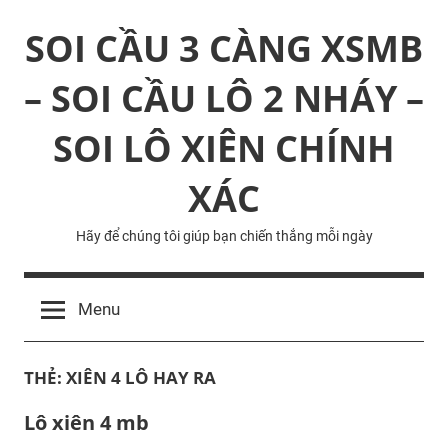
Skip
SOI CẦU 3 CÀNG XSMB
to
content
– SOI CẦU LÔ 2 NHÁY –
SOI LÔ XIÊN CHÍNH
XÁC
Hãy để chúng tôi giúp bạn chiến thắng mỗi ngày
Menu
THẺ:
XIÊN 4 LÔ HAY RA
Lô xiên 4 mb