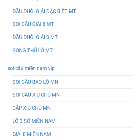
ĐẦU ĐUÔI GIẢI ĐẶC BIỆT MT
SOI CẦU GIẢI 8 MT
ĐẦU ĐUÔI GIẢI 8 MT
SONG THỦ LÔ MT
soi cầu miền nam vip
SOI CẦU BAO LÔ MN
SOI CẦU XÍU CHỦ MN
CẶP XÍU CHỦ MN
LÔ 3 SỐ MIỀN NAM
GIẢI 8 MIỀN NAM