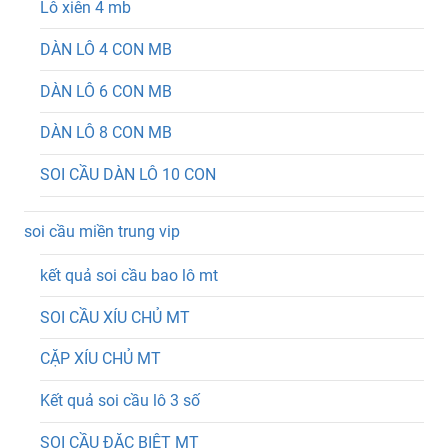
Lô xiên 4 mb
DÀN LÔ 4 CON MB
DÀN LÔ 6 CON MB
DÀN LÔ 8 CON MB
SOI CẦU DÀN LÔ 10 CON
soi cầu miền trung vip
kết quả soi cầu bao lô mt
SOI CẦU XÍU CHỦ MT
CẶP XÍU CHỦ MT
Kết quả soi cầu lô 3 số
SOI CẦU ĐẶC BIỆT MT