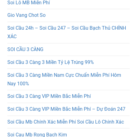
Soi Lô MB Miễn Phí
Gio Vang Chot So
Soi Cầu 24h – Soi Cầu 247 – Soi Cầu Bạch Thủ CHÍNH
XÁC
SOI CẦU 3 CÀNG
Soi Cầu 3 Càng 3 Miền Tỷ Lệ Trúng 99%
Soi Cầu 3 Càng Miền Nam Cực Chuẩn Miễn Phí Hôm
Nay 100%
Soi Cầu 3 Càng VIP Miền Bắc Miễn Phí
Soi Cầu 3 Càng VIP Miền Bắc Miễn Phí – Dự Đoán 247
Soi Cầu Mb Chính Xác Miễn Phí Soi Cầu Lô Chính Xác
Soi Cau Mb Rong Bach Kim