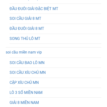
ĐẦU ĐUÔI GIẢI ĐẶC BIỆT MT
SOI CẦU GIẢI 8 MT
ĐẦU ĐUÔI GIẢI 8 MT
SONG THỦ LÔ MT
soi cầu miền nam vip
SOI CẦU BAO LÔ MN
SOI CẦU XÍU CHỦ MN
CẶP XÍU CHỦ MN
LÔ 3 SỐ MIỀN NAM
GIẢI 8 MIỀN NAM