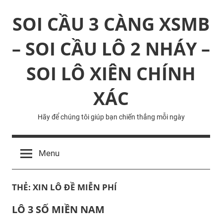
Skip
SOI CẦU 3 CÀNG XSMB
to
content
– SOI CẦU LÔ 2 NHÁY –
SOI LÔ XIÊN CHÍNH
XÁC
Hãy để chúng tôi giúp bạn chiến thắng mỗi ngày
Menu
THẺ:
XIN LÔ ĐỀ MIỄN PHÍ
LÔ 3 SỐ MIỀN NAM