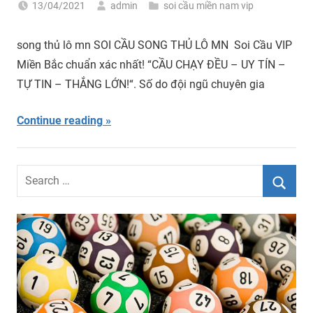
13/04/2021
admin
soi cầu miền nam vip
song thủ lô mn SOI CẦU SONG THỦ LÔ MN Soi Cầu VIP
Miền Bắc chuẩn xác nhất! “CẦU CHẠY ĐỀU – UY TÍN –
TỰ TIN – THẮNG LỚN!“. Số do đội ngũ chuyên gia
Continue reading
Search
for:
Searc