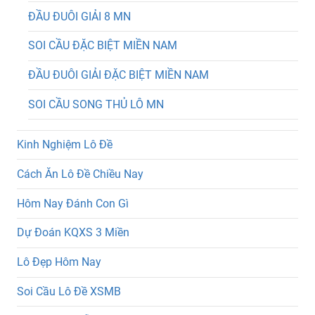
ĐẦU ĐUÔI GIẢI 8 MN
SOI CẦU ĐẶC BIỆT MIỀN NAM
ĐẦU ĐUÔI GIẢI ĐẶC BIỆT MIỀN NAM
SOI CẦU SONG THỦ LÔ MN
Kinh Nghiệm Lô Đề
Cách Ăn Lô Đề Chiều Nay
Hôm Nay Đánh Con Gì
Dự Đoán KQXS 3 Miền
Lô Đẹp Hôm Nay
Soi Cầu Lô Đề XSMB