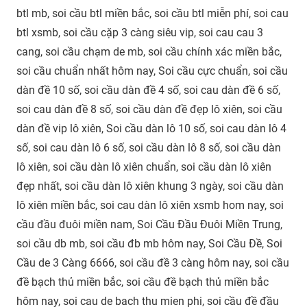
btl mb, soi cầu btl miền bắc, soi cầu btl miễn phí, soi cau
btl xsmb, soi cầu cặp 3 càng siêu vip, soi cau cau 3
cang, soi cầu chạm de mb, soi cầu chính xác miền bắc,
soi cầu chuẩn nhất hôm nay, Soi cầu cực chuẩn, soi cầu
dàn đề 10 số, soi cầu dàn đề 4 số, soi cau dàn đề 6 số,
soi cau dàn đề 8 số, soi cầu dàn đề đẹp lô xiên, soi cầu
dàn đề vip lô xiên, Soi cầu dàn lô 10 số, soi cau dàn lô 4
số, soi cau dàn lô 6 số, soi cầu dàn lô 8 số, soi cầu dàn
lô xiên, soi cầu dàn lô xiên chuẩn, soi cầu dàn lô xiên
đẹp nhất, soi cầu dàn lô xiên khung 3 ngày, soi cầu dàn
lô xiên miền bắc, soi cau dàn lô xiên xsmb hom nay, soi
cầu đầu đuôi miền nam, Soi Cầu Đầu Đuôi Miền Trung,
soi cầu db mb, soi cầu đb mb hôm nay, Soi Cầu Đề, Soi
Cầu de 3 Càng 6666, soi cầu đề 3 càng hôm nay, soi cầu
đề bạch thủ miền bắc, soi cầu đề bạch thủ miền bắc
hôm nay, soi cau de bach thu mien phi, soi cầu đề đầu