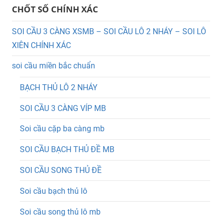
CHỐT SỐ CHÍNH XÁC
SOI CẦU 3 CÀNG XSMB – SOI CẦU LÔ 2 NHÁY – SOI LÔ
XIÊN CHÍNH XÁC
soi cầu miền bắc chuẩn
BẠCH THỦ LÔ 2 NHÁY
SOI CẦU 3 CÀNG VÍP MB
Soi cầu cặp ba càng mb
SOI CẦU BẠCH THỦ ĐỀ MB
SOI CẦU SONG THỦ ĐỀ
Soi cầu bạch thủ lô
Soi cầu song thủ lô mb