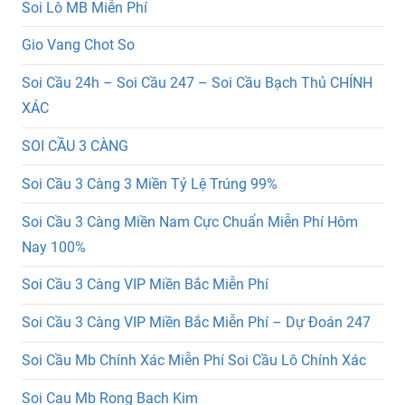
Soi Lô MB Miễn Phí
Gio Vang Chot So
Soi Cầu 24h – Soi Cầu 247 – Soi Cầu Bạch Thủ CHÍNH
XÁC
SOI CẦU 3 CÀNG
Soi Cầu 3 Càng 3 Miền Tỷ Lệ Trúng 99%
Soi Cầu 3 Càng Miền Nam Cực Chuẩn Miễn Phí Hôm
Nay 100%
Soi Cầu 3 Càng VIP Miền Bắc Miễn Phí
Soi Cầu 3 Càng VIP Miền Bắc Miễn Phí – Dự Đoán 247
Soi Cầu Mb Chính Xác Miễn Phí Soi Cầu Lô Chính Xác
Soi Cau Mb Rong Bach Kim