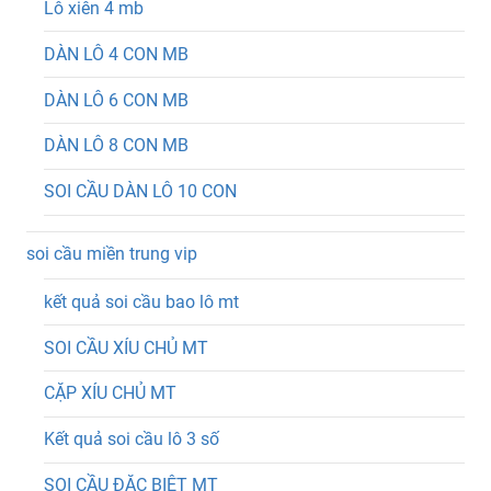
Lô xiên 4 mb
DÀN LÔ 4 CON MB
DÀN LÔ 6 CON MB
DÀN LÔ 8 CON MB
SOI CẦU DÀN LÔ 10 CON
soi cầu miền trung vip
kết quả soi cầu bao lô mt
SOI CẦU XÍU CHỦ MT
CẶP XÍU CHỦ MT
Kết quả soi cầu lô 3 số
SOI CẦU ĐẶC BIỆT MT