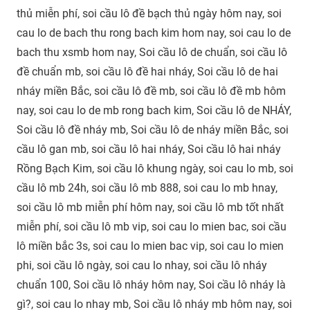
thủ miễn phí, soi cầu lô đề bạch thủ ngày hôm nay, soi
cau lo de bach thu rong bach kim hom nay, soi cau lo de
bach thu xsmb hom nay, Soi cầu lô de chuẩn, soi cầu lô
đề chuẩn mb, soi cầu lô đề hai nháy, Soi cầu lô de hai
nháy miền Bắc, soi cầu lô đề mb, soi cầu lô đề mb hôm
nay, soi cau lo de mb rong bach kim, Soi cầu lô de NHÁY,
Soi cầu lô đề nháy mb, Soi cầu lô de nháy miền Bắc, soi
cầu lô gan mb, soi cầu lô hai nháy, Soi cầu lô hai nháy
Rồng Bạch Kim, soi cầu lô khung ngày, soi cau lo mb, soi
cầu lô mb 24h, soi cầu lô mb 888, soi cau lo mb hnay,
soi cầu lô mb miễn phí hôm nay, soi cầu lô mb tốt nhất
miễn phí, soi cầu lô mb vip, soi cau lo mien bac, soi cầu
lô miền bắc 3s, soi cau lo mien bac vip, soi cau lo mien
phi, soi cầu lô ngày, soi cau lo nhay, soi cầu lô nháy
chuẩn 100, Soi cầu lô nháy hôm nay, Soi cầu lô nháy là
gì?, soi cau lo nhay mb, Soi cầu lô nháy mb hôm nay, soi