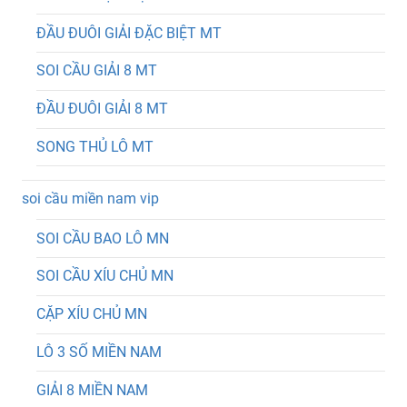
ĐẦU ĐUÔI GIẢI ĐẶC BIỆT MT
SOI CẦU GIẢI 8 MT
ĐẦU ĐUÔI GIẢI 8 MT
SONG THỦ LÔ MT
soi cầu miền nam vip
SOI CẦU BAO LÔ MN
SOI CẦU XÍU CHỦ MN
CẶP XÍU CHỦ MN
LÔ 3 SỐ MIỀN NAM
GIẢI 8 MIỀN NAM